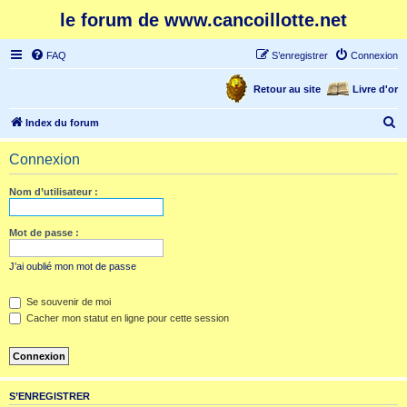
le forum de www.cancoillotte.net
FAQ
S’enregistrer
Connexion
Retour au site
Livre d'or
R
Index du forum
e
Connexion
c
h
Nom d’utilisateur :
e
r
Mot de passe :
c
J’ai oublié mon mot de passe
h
e
Se souvenir de moi
Cacher mon statut en ligne pour cette session
r
S’ENREGISTRER