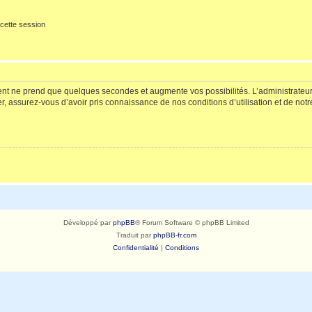
cette session
ment ne prend que quelques secondes et augmente vos possibilités. L’administrate
 assurez-vous d’avoir pris connaissance de nos conditions d’utilisation et de notre 
Développé par
phpBB
® Forum Software © phpBB Limited
Traduit par
phpBB-fr.com
Confidentialité
|
Conditions