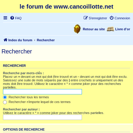
le forum de www.cancoillotte.net
FAQ
S’enregistrer
Connexion
Retour au site
Livre d'or
Index du forum
Rechercher
Rechercher
RECHERCHER
Recherche par mots-clés :
Placez un
+
devant un mot qui doit être trouvé et un
-
devant un mot qui doit être exclu.
Saisissez une suite de mots séparés par des
|
entre crochets si uniquement un des
mots doit être trouvé. Utilisez le caractère « * » comme joker pour des recherches
partielles.
Rechercher tous les termes
Rechercher n’importe lequel de ces termes
Rechercher par auteur :
Utilisez le caractère « * » comme joker pour des recherches partielles.
OPTIONS DE RECHERCHE