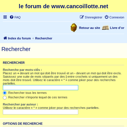
le forum de www.cancoillotte.net
FAQ
S’enregistrer
Connexion
Retour au site
Livre d'or
Index du forum
Rechercher
Rechercher
RECHERCHER
Recherche par mots-clés :
Placez un
+
devant un mot qui doit être trouvé et un
-
devant un mot qui doit être exclu.
Saisissez une suite de mots séparés par des
|
entre crochets si uniquement un des
mots doit être trouvé. Utilisez le caractère « * » comme joker pour des recherches
partielles.
Rechercher tous les termes
Rechercher n’importe lequel de ces termes
Rechercher par auteur :
Utilisez le caractère « * » comme joker pour des recherches partielles.
OPTIONS DE RECHERCHE