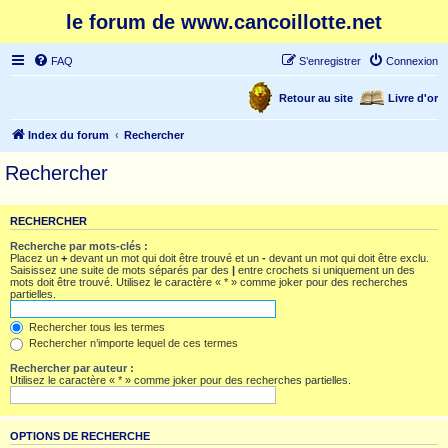
le forum de www.cancoillotte.net
FAQ
S’enregistrer
Connexion
Retour au site
Livre d'or
Index du forum
Rechercher
Rechercher
RECHERCHER
Recherche par mots-clés :
Placez un
+
devant un mot qui doit être trouvé et un
-
devant un mot qui doit être exclu.
Saisissez une suite de mots séparés par des
|
entre crochets si uniquement un des
mots doit être trouvé. Utilisez le caractère « * » comme joker pour des recherches
partielles.
Rechercher tous les termes
Rechercher n’importe lequel de ces termes
Rechercher par auteur :
Utilisez le caractère « * » comme joker pour des recherches partielles.
OPTIONS DE RECHERCHE