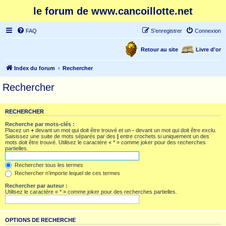
le forum de www.cancoillotte.net
FAQ
S’enregistrer
Connexion
Retour au site
Livre d'or
Index du forum
Rechercher
Rechercher
RECHERCHER
Recherche par mots-clés :
Placez un
+
devant un mot qui doit être trouvé et un
-
devant un mot qui doit être exclu.
Saisissez une suite de mots séparés par des
|
entre crochets si uniquement un des
mots doit être trouvé. Utilisez le caractère « * » comme joker pour des recherches
partielles.
Rechercher tous les termes
Rechercher n’importe lequel de ces termes
Rechercher par auteur :
Utilisez le caractère « * » comme joker pour des recherches partielles.
OPTIONS DE RECHERCHE