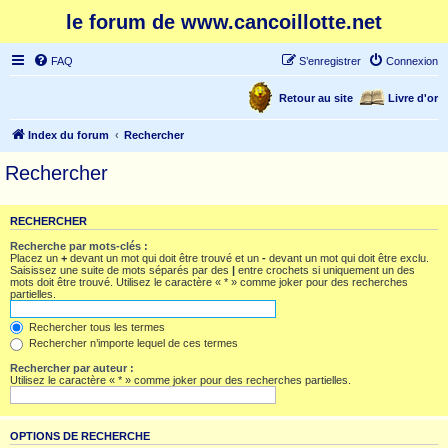
le forum de www.cancoillotte.net
FAQ
S’enregistrer
Connexion
Retour au site
Livre d'or
Index du forum
Rechercher
Rechercher
RECHERCHER
Recherche par mots-clés :
Placez un
+
devant un mot qui doit être trouvé et un
-
devant un mot qui doit être exclu.
Saisissez une suite de mots séparés par des
|
entre crochets si uniquement un des
mots doit être trouvé. Utilisez le caractère « * » comme joker pour des recherches
partielles.
Rechercher tous les termes
Rechercher n’importe lequel de ces termes
Rechercher par auteur :
Utilisez le caractère « * » comme joker pour des recherches partielles.
OPTIONS DE RECHERCHE