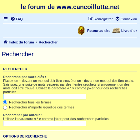
le forum de www.cancoillotte.net
FAQ
S’enregistrer
Connexion
Retour au site
Livre d'or
Index du forum
Rechercher
Rechercher
RECHERCHER
Recherche par mots-clés :
Placez un
+
devant un mot qui doit être trouvé et un
-
devant un mot qui doit être exclu.
Saisissez une suite de mots séparés par des
|
entre crochets si uniquement un des
mots doit être trouvé. Utilisez le caractère « * » comme joker pour des recherches
partielles.
Rechercher tous les termes
Rechercher n’importe lequel de ces termes
Rechercher par auteur :
Utilisez le caractère « * » comme joker pour des recherches partielles.
OPTIONS DE RECHERCHE