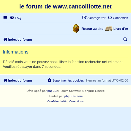
le forum de www.cancoillotte.net
FAQ
S’enregistrer
Connexion
Retour au site
Livre d'or
R
Index du forum
e
Informations
c
h
Désolé mais vous ne pouvez pas utiliser la fonction recherche actuellement.
Veuillez réessayer dans 7 secondes.
e
r
Index du forum
Supprimer les cookies
Heures au format
UTC+02:00
c
h
Développé par
phpBB
® Forum Software © phpBB Limited
e
Traduit par
phpBB-fr.com
Confidentialité
|
Conditions
r