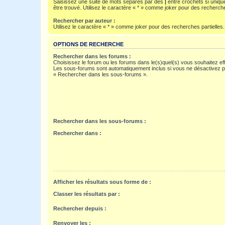
Saisissez une suite de mots séparés par des
|
entre crochets si uniqu
être trouvé. Utilisez le caractère « * » comme joker pour des recherche
Rechercher par auteur :
Utilisez le caractère « * » comme joker pour des recherches partielles.
OPTIONS DE RECHERCHE
Rechercher dans les forums :
Choisissez le forum ou les forums dans le(s)quel(s) vous souhaitez ef
Les sous-forums sont automatiquement inclus si vous ne désactivez pa
« Rechercher dans les sous-forums ».
Rechercher dans les sous-forums :
Rechercher dans :
Afficher les résultats sous forme de :
Classer les résultats par :
Rechercher depuis :
Renvoyer les :