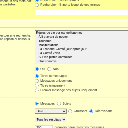
ement un des mots doit
s partielles.
Rechercher n’importe lequel de ces termes
fectuer une recherche.
s l’option ci-dessous
Oui
Non
Titres et messages
Messages uniquement
Titres uniquement
Premier message des sujets uniquement
Messages
Sujets
Croissant
Décroissant
premiers caractères des messages