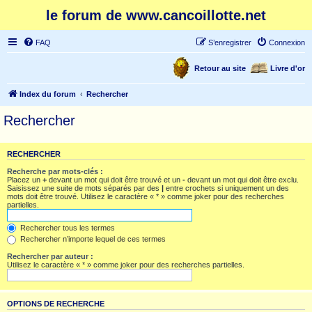
le forum de www.cancoillotte.net
FAQ
S’enregistrer
Connexion
Retour au site
Livre d'or
Index du forum
Rechercher
Rechercher
RECHERCHER
Recherche par mots-clés :
Placez un
+
devant un mot qui doit être trouvé et un
-
devant un mot qui doit être exclu.
Saisissez une suite de mots séparés par des
|
entre crochets si uniquement un des
mots doit être trouvé. Utilisez le caractère « * » comme joker pour des recherches
partielles.
Rechercher tous les termes
Rechercher n’importe lequel de ces termes
Rechercher par auteur :
Utilisez le caractère « * » comme joker pour des recherches partielles.
OPTIONS DE RECHERCHE