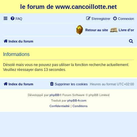
le forum de www.cancoillotte.net
FAQ
S’enregistrer
Connexion
Retour au site
Livre d'or
R
Index du forum
e
Informations
c
h
Désolé mais vous ne pouvez pas utiliser la fonction recherche actuellement.
Veuillez réessayer dans 13 secondes.
e
r
Index du forum
Supprimer les cookies
Heures au format
UTC+02:00
c
h
Développé par
phpBB
® Forum Software © phpBB Limited
e
Traduit par
phpBB-fr.com
Confidentialité
|
Conditions
r