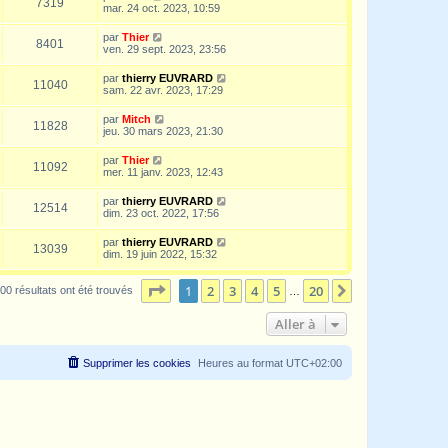
7319
mar. 24 oct. 2023, 10:59
par
Thier
8401
ven. 29 sept. 2023, 23:56
par
thierry EUVRARD
11040
sam. 22 avr. 2023, 17:29
par
Mitch
11828
jeu. 30 mars 2023, 21:30
par
Thier
11092
mer. 11 janv. 2023, 12:43
par
thierry EUVRARD
12514
dim. 23 oct. 2022, 17:56
par
thierry EUVRARD
13039
dim. 19 juin 2022, 15:32
Page
1
sur
20
1
2
3
4
5
20
Suivante
00 résultats ont été trouvés
…
Aller à
Supprimer les cookies
Heures au format
UTC+02:00