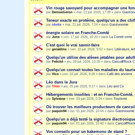
Vin rouge savoyard pour accompagner une fon
par
DeniseGeron
»
mar. 21 juil. 2026, 17:38
» dans
Gastron
Teneur exacte en protéine, quelqu'un a des chiff
par
obelix
»
mar. 21 juil. 2026, 7:24
» dans
Gastronomie
énergie solaire en Franche-Comté
par
June
»
ven. 17 juil. 2026, 10:20
» dans
La Comté verte
C'est quoi le vrai savoir-faire
par
geraldine
»
ven. 10 juil. 2026, 9:52
» dans
Littérature, A
Quelqu'un utilise des alèses jetables pour adult
par
Felicité
»
jeu. 09 juil. 2026, 13:35
» dans
Cancoill'Rock C
Quelqu'un connait toutes les maladies du laurie
par
Vico
»
ven. 03 juil. 2026, 9:28
» dans
Café des anciens
Léo dans le Jura
par
Thier
»
jeu. 25 juin 2026, 8:27
» dans
Léo and Co
Hébergements insolites : et en Franche-Comté, 
par
Sylvainp
»
mer. 03 juin 2026, 0:34
» dans
Tourisme
Où trouver les meilleurs producteurs de cancoi
par
paquin94
»
lun. 01 juin 2026, 10:44
» dans
Gastronomie
Quelqu'un a déjà testé la signature électroniqu
par
paquin94
»
lun. 01 juin 2026, 10:40
» dans
Cancoill'Roc
Vos conseils pour un kakemono de stand ?