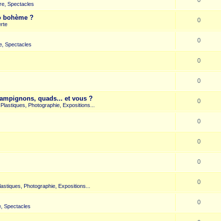
re, Spectacles
co bohème ?
0
rte
0
e, Spectacles
0
0
hampignons, quads... et vous ?
0
s Plastiques, Photographie, Expositions...
0
0
0
0
Plastiques, Photographie, Expositions...
0
, Spectacles