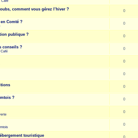
k Café
Doubs, comment vous gérez l’hiver ?
0
e en Comté ?
0
e
tion publique ?
0
s conseils ?
0
 Café
0
s
0
itions
0
omtois ?
0
0
erte
0
mtois
hébergement touristique
0