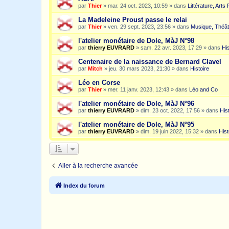
par
Thier
»
mar. 24 oct. 2023, 10:59
» dans
Littérature, Arts
La Madeleine Proust passe le relai
par
Thier
»
ven. 29 sept. 2023, 23:56
» dans
Musique, Théât
l'atelier monétaire de Dole, MàJ N°98
par
thierry EUVRARD
»
sam. 22 avr. 2023, 17:29
» dans
His
Centenaire de la naissance de Bernard Clavel
par
Mitch
»
jeu. 30 mars 2023, 21:30
» dans
Histoire
Léo en Corse
par
Thier
»
mer. 11 janv. 2023, 12:43
» dans
Léo and Co
l'atelier monétaire de Dole, MàJ N°96
par
thierry EUVRARD
»
dim. 23 oct. 2022, 17:56
» dans
His
l'atelier monétaire de Dole, MàJ N°95
par
thierry EUVRARD
»
dim. 19 juin 2022, 15:32
» dans
Hist
Aller à la recherche avancée
Index du forum