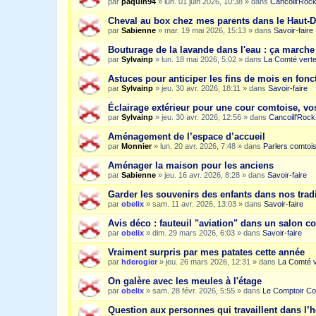
par
paquin94
»
lun. 01 juin 2026, 10:38
» dans
Cancoill'Roc
Cheval au box chez mes parents dans le Haut-
par
Sabienne
»
mar. 19 mai 2026, 15:13
» dans
Savoir-faire
Bouturage de la lavande dans l'eau : ça march
par
Sylvainp
»
lun. 18 mai 2026, 5:02
» dans
La Comté vert
Astuces pour anticiper les fins de mois en fonc
par
Sylvainp
»
jeu. 30 avr. 2026, 18:11
» dans
Savoir-faire
Éclairage extérieur pour une cour comtoise, vo
par
Sylvainp
»
jeu. 30 avr. 2026, 12:56
» dans
Cancoill'Rock
Aménagement de l’espace d’accueil
par
Monnier
»
lun. 20 avr. 2026, 7:48
» dans
Parlers comtoi
Aménager la maison pour les anciens
par
Sabienne
»
jeu. 16 avr. 2026, 8:28
» dans
Savoir-faire
Garder les souvenirs des enfants dans nos trad
par
obelix
»
sam. 11 avr. 2026, 13:03
» dans
Savoir-faire
Avis déco : fauteuil "aviation" dans un salon c
par
obelix
»
dim. 29 mars 2026, 6:03
» dans
Savoir-faire
Vraiment surpris par mes patates cette année
par
hderogier
»
jeu. 26 mars 2026, 12:31
» dans
La Comté v
On galère avec les meules à l'étage
par
obelix
»
sam. 28 févr. 2026, 5:55
» dans
Le Comptoir Co
Question aux personnes qui travaillent dans l’