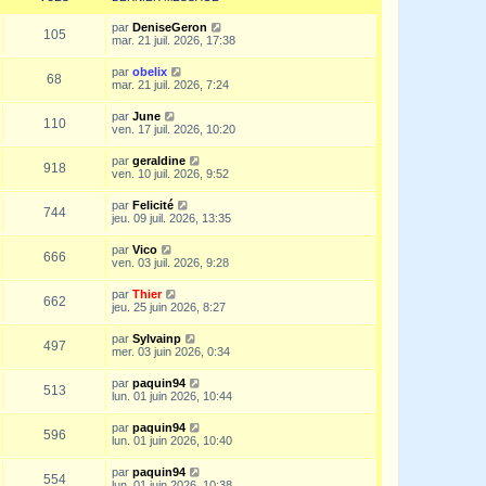
par
DeniseGeron
105
mar. 21 juil. 2026, 17:38
par
obelix
68
mar. 21 juil. 2026, 7:24
par
June
110
ven. 17 juil. 2026, 10:20
par
geraldine
918
ven. 10 juil. 2026, 9:52
par
Felicité
744
jeu. 09 juil. 2026, 13:35
par
Vico
666
ven. 03 juil. 2026, 9:28
par
Thier
662
jeu. 25 juin 2026, 8:27
par
Sylvainp
497
mer. 03 juin 2026, 0:34
par
paquin94
513
lun. 01 juin 2026, 10:44
par
paquin94
596
lun. 01 juin 2026, 10:40
par
paquin94
554
lun. 01 juin 2026, 10:38