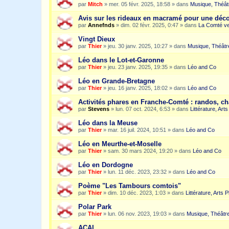
par
Mitch
»
mer. 05 févr. 2025, 18:58
» dans
Musique, Théât
Avis sur les rideaux en macramé pour une dé
par
Annefnds
»
dim. 02 févr. 2025, 0:47
» dans
La Comté ve
Vingt Dieux
par
Thier
»
jeu. 30 janv. 2025, 10:27
» dans
Musique, Théâtr
Léo dans le Lot-et-Garonne
par
Thier
»
jeu. 23 janv. 2025, 19:35
» dans
Léo and Co
Léo en Grande-Bretagne
par
Thier
»
jeu. 16 janv. 2025, 18:02
» dans
Léo and Co
Activités phares en Franche-Comté : randos, c
par
Stevens
»
lun. 07 oct. 2024, 6:53
» dans
Littérature, Art
Léo dans la Meuse
par
Thier
»
mar. 16 juil. 2024, 10:51
» dans
Léo and Co
Léo en Meurthe-et-Moselle
par
Thier
»
sam. 30 mars 2024, 19:20
» dans
Léo and Co
Léo en Dordogne
par
Thier
»
lun. 11 déc. 2023, 23:32
» dans
Léo and Co
Poème "Les Tambours comtois"
par
Thier
»
dim. 10 déc. 2023, 1:03
» dans
Littérature, Arts 
Polar Park
par
Thier
»
lun. 06 nov. 2023, 19:03
» dans
Musique, Théâtre
ACAI