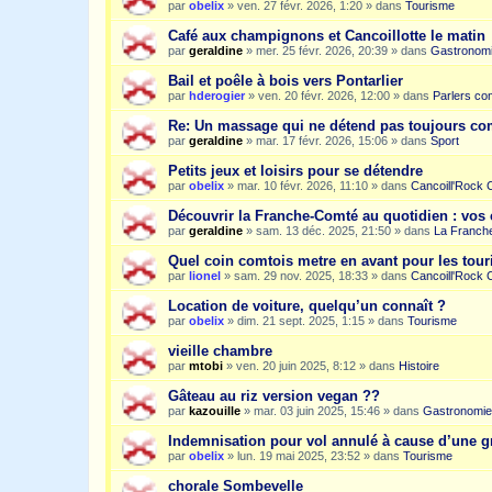
par
obelix
»
ven. 27 févr. 2026, 1:20
» dans
Tourisme
Café aux champignons et Cancoillotte le matin
par
geraldine
»
mer. 25 févr. 2026, 20:39
» dans
Gastronom
Bail et poêle à bois vers Pontarlier
par
hderogier
»
ven. 20 févr. 2026, 12:00
» dans
Parlers co
Re: Un massage qui ne détend pas toujours c
par
geraldine
»
mar. 17 févr. 2026, 15:06
» dans
Sport
Petits jeux et loisirs pour se détendre
par
obelix
»
mar. 10 févr. 2026, 11:10
» dans
Cancoill'Rock 
Découvrir la Franche-Comté au quotidien : vos 
par
geraldine
»
sam. 13 déc. 2025, 21:50
» dans
La Franche
Quel coin comtois metre en avant pour les tour
par
lionel
»
sam. 29 nov. 2025, 18:33
» dans
Cancoill'Rock 
Location de voiture, quelqu’un connaît ?
par
obelix
»
dim. 21 sept. 2025, 1:15
» dans
Tourisme
vieille chambre
par
mtobi
»
ven. 20 juin 2025, 8:12
» dans
Histoire
Gâteau au riz version vegan ??
par
kazouille
»
mar. 03 juin 2025, 15:46
» dans
Gastronomie
Indemnisation pour vol annulé à cause d’une g
par
obelix
»
lun. 19 mai 2025, 23:52
» dans
Tourisme
chorale Sombevelle