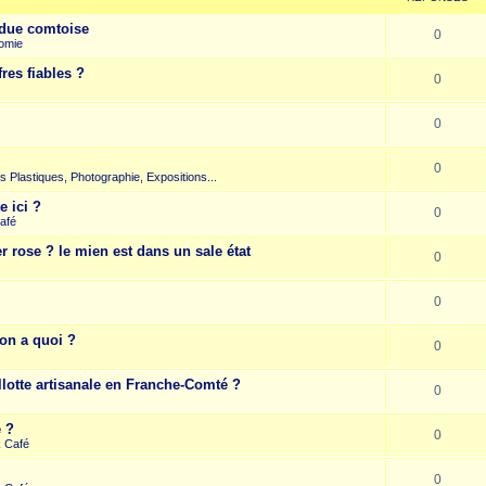
due comtoise
0
omie
res fiables ?
0
0
0
rts Plastiques, Photographie, Expositions...
e ici ?
0
afé
r rose ? le mien est dans un sale état
0
0
on a quoi ?
0
llotte artisanale en Franche-Comté ?
0
e ?
0
k Café
0