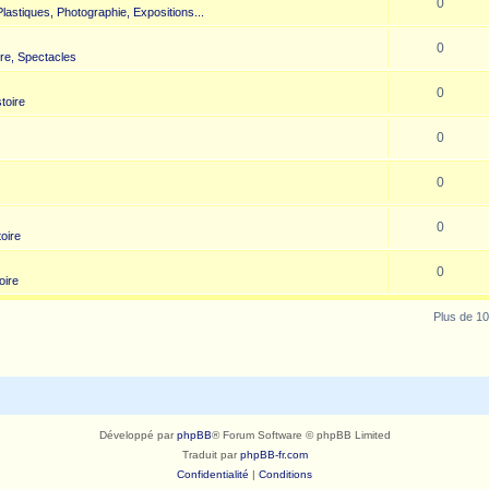
0
 Plastiques, Photographie, Expositions...
0
re, Spectacles
0
toire
0
0
0
toire
0
oire
Plus de 10
Développé par
phpBB
® Forum Software © phpBB Limited
Traduit par
phpBB-fr.com
Confidentialité
|
Conditions