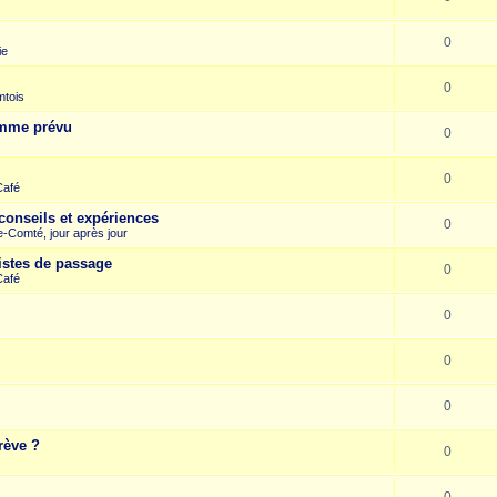
0
ie
0
mtois
omme prévu
0
0
Café
conseils et expériences
0
-Comté, jour après jour
istes de passage
0
Café
0
0
0
rève ?
0
0