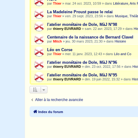
par
Thier
»
mar. 24 oct. 2023, 10:59
» dans
Littérature, Arts
La Madeleine Proust passe le relai
par
Thier
»
ven. 29 sept. 2023, 23:56
» dans
Musique, Théât
l'atelier monétaire de Dole, MàJ N°98
par
thierry EUVRARD
»
sam. 22 avr. 2023, 17:29
» dans
His
Centenaire de la naissance de Bernard Clavel
par
Mitch
»
jeu. 30 mars 2023, 21:30
» dans
Histoire
Léo en Corse
par
Thier
»
mer. 11 janv. 2023, 12:43
» dans
Léo and Co
l'atelier monétaire de Dole, MàJ N°96
par
thierry EUVRARD
»
dim. 23 oct. 2022, 17:56
» dans
His
l'atelier monétaire de Dole, MàJ N°95
par
thierry EUVRARD
»
dim. 19 juin 2022, 15:32
» dans
Hist
Aller à la recherche avancée
Index du forum