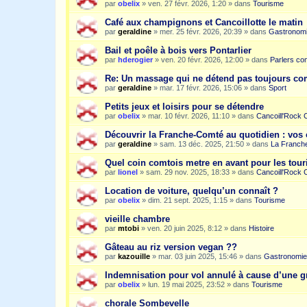
par
obelix
»
ven. 27 févr. 2026, 1:20
» dans
Tourisme
Café aux champignons et Cancoillotte le matin
par
geraldine
»
mer. 25 févr. 2026, 20:39
» dans
Gastronom
Bail et poêle à bois vers Pontarlier
par
hderogier
»
ven. 20 févr. 2026, 12:00
» dans
Parlers co
Re: Un massage qui ne détend pas toujours c
par
geraldine
»
mar. 17 févr. 2026, 15:06
» dans
Sport
Petits jeux et loisirs pour se détendre
par
obelix
»
mar. 10 févr. 2026, 11:10
» dans
Cancoill'Rock 
Découvrir la Franche-Comté au quotidien : vos 
par
geraldine
»
sam. 13 déc. 2025, 21:50
» dans
La Franche
Quel coin comtois metre en avant pour les tour
par
lionel
»
sam. 29 nov. 2025, 18:33
» dans
Cancoill'Rock 
Location de voiture, quelqu’un connaît ?
par
obelix
»
dim. 21 sept. 2025, 1:15
» dans
Tourisme
vieille chambre
par
mtobi
»
ven. 20 juin 2025, 8:12
» dans
Histoire
Gâteau au riz version vegan ??
par
kazouille
»
mar. 03 juin 2025, 15:46
» dans
Gastronomie
Indemnisation pour vol annulé à cause d’une g
par
obelix
»
lun. 19 mai 2025, 23:52
» dans
Tourisme
chorale Sombevelle