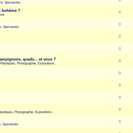
re, Spectacles
co bohème ?
0
rte
0
e, Spectacles
0
0
hampignons, quads... et vous ?
0
s Plastiques, Photographie, Expositions...
0
0
0
0
Plastiques, Photographie, Expositions...
0
, Spectacles