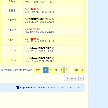
7316
mar. 24 oct. 2023, 10:59
par
Thier
8398
ven. 29 sept. 2023, 23:56
par
thierry EUVRARD
11038
sam. 22 avr. 2023, 17:29
par
Mitch
11824
jeu. 30 mars 2023, 21:30
par
Thier
11090
mer. 11 janv. 2023, 12:43
par
thierry EUVRARD
12507
dim. 23 oct. 2022, 17:56
par
thierry EUVRARD
13037
dim. 19 juin 2022, 15:32
Page
1
sur
20
1
2
3
4
5
20
Suivante
00 résultats ont été trouvés
…
Aller à
Supprimer les cookies
Heures au format
UTC+02:00