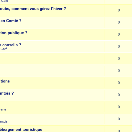
k Café
Doubs, comment vous gérez l’hiver ?
0
e en Comté ?
0
e
tion publique ?
0
s conseils ?
0
 Café
0
s
0
itions
0
omtois ?
0
0
erte
0
mtois
hébergement touristique
0