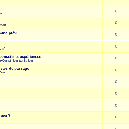
0
ie
0
mtois
omme prévu
0
0
Café
conseils et expériences
0
-Comté, jour après jour
istes de passage
0
Café
0
0
0
rève ?
0
0