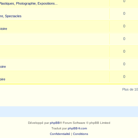
0
 Plastiques, Photographie, Expositions...
0
re, Spectacles
0
toire
0
0
0
toire
0
oire
Plus de 10
Développé par
phpBB
® Forum Software © phpBB Limited
Traduit par
phpBB-fr.com
Confidentialité
|
Conditions