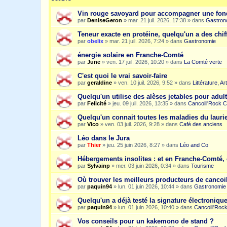
Vin rouge savoyard pour accompagner une fon
par
DeniseGeron
»
mar. 21 juil. 2026, 17:38
» dans
Gastron
Teneur exacte en protéine, quelqu'un a des chiff
par
obelix
»
mar. 21 juil. 2026, 7:24
» dans
Gastronomie
énergie solaire en Franche-Comté
par
June
»
ven. 17 juil. 2026, 10:20
» dans
La Comté verte
C'est quoi le vrai savoir-faire
par
geraldine
»
ven. 10 juil. 2026, 9:52
» dans
Littérature, A
Quelqu'un utilise des alèses jetables pour adult
par
Felicité
»
jeu. 09 juil. 2026, 13:35
» dans
Cancoill'Rock C
Quelqu'un connait toutes les maladies du laurie
par
Vico
»
ven. 03 juil. 2026, 9:28
» dans
Café des anciens
Léo dans le Jura
par
Thier
»
jeu. 25 juin 2026, 8:27
» dans
Léo and Co
Hébergements insolites : et en Franche-Comté, 
par
Sylvainp
»
mer. 03 juin 2026, 0:34
» dans
Tourisme
Où trouver les meilleurs producteurs de cancoi
par
paquin94
»
lun. 01 juin 2026, 10:44
» dans
Gastronomie
Quelqu'un a déjà testé la signature électroniqu
par
paquin94
»
lun. 01 juin 2026, 10:40
» dans
Cancoill'Roc
Vos conseils pour un kakemono de stand ?