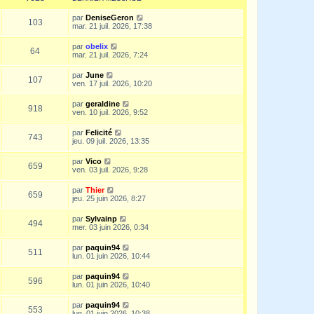
par
DeniseGeron
103
mar. 21 juil. 2026, 17:38
par
obelix
64
mar. 21 juil. 2026, 7:24
par
June
107
ven. 17 juil. 2026, 10:20
par
geraldine
918
ven. 10 juil. 2026, 9:52
par
Felicité
743
jeu. 09 juil. 2026, 13:35
par
Vico
659
ven. 03 juil. 2026, 9:28
par
Thier
659
jeu. 25 juin 2026, 8:27
par
Sylvainp
494
mer. 03 juin 2026, 0:34
par
paquin94
511
lun. 01 juin 2026, 10:44
par
paquin94
596
lun. 01 juin 2026, 10:40
par
paquin94
553
lun. 01 juin 2026, 10:38