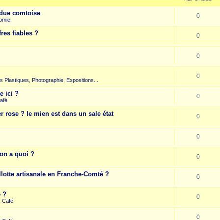
due comtoise
0
omie
res fiables ?
0
0
0
rts Plastiques, Photographie, Expositions...
e ici ?
0
afé
r rose ? le mien est dans un sale état
0
0
on a quoi ?
0
llotte artisanale en Franche-Comté ?
0
e ?
0
k Café
0