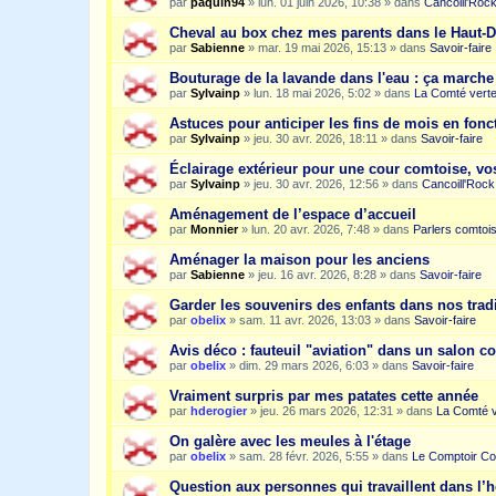
par
paquin94
»
lun. 01 juin 2026, 10:38
» dans
Cancoill'Roc
Cheval au box chez mes parents dans le Haut-
par
Sabienne
»
mar. 19 mai 2026, 15:13
» dans
Savoir-faire
Bouturage de la lavande dans l'eau : ça march
par
Sylvainp
»
lun. 18 mai 2026, 5:02
» dans
La Comté vert
Astuces pour anticiper les fins de mois en fonc
par
Sylvainp
»
jeu. 30 avr. 2026, 18:11
» dans
Savoir-faire
Éclairage extérieur pour une cour comtoise, vo
par
Sylvainp
»
jeu. 30 avr. 2026, 12:56
» dans
Cancoill'Rock
Aménagement de l’espace d’accueil
par
Monnier
»
lun. 20 avr. 2026, 7:48
» dans
Parlers comtoi
Aménager la maison pour les anciens
par
Sabienne
»
jeu. 16 avr. 2026, 8:28
» dans
Savoir-faire
Garder les souvenirs des enfants dans nos trad
par
obelix
»
sam. 11 avr. 2026, 13:03
» dans
Savoir-faire
Avis déco : fauteuil "aviation" dans un salon c
par
obelix
»
dim. 29 mars 2026, 6:03
» dans
Savoir-faire
Vraiment surpris par mes patates cette année
par
hderogier
»
jeu. 26 mars 2026, 12:31
» dans
La Comté v
On galère avec les meules à l'étage
par
obelix
»
sam. 28 févr. 2026, 5:55
» dans
Le Comptoir Co
Question aux personnes qui travaillent dans l’