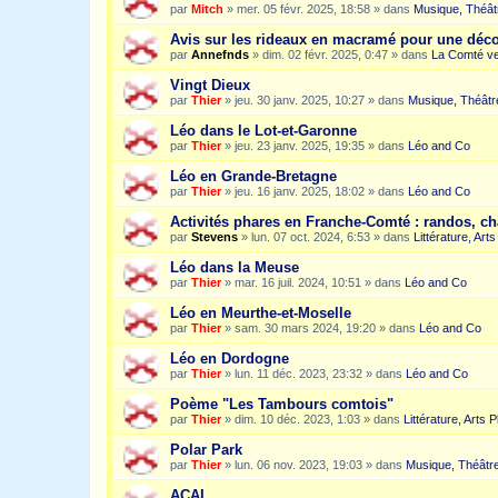
par
Mitch
»
mer. 05 févr. 2025, 18:58
» dans
Musique, Théât
Avis sur les rideaux en macramé pour une dé
par
Annefnds
»
dim. 02 févr. 2025, 0:47
» dans
La Comté ve
Vingt Dieux
par
Thier
»
jeu. 30 janv. 2025, 10:27
» dans
Musique, Théâtr
Léo dans le Lot-et-Garonne
par
Thier
»
jeu. 23 janv. 2025, 19:35
» dans
Léo and Co
Léo en Grande-Bretagne
par
Thier
»
jeu. 16 janv. 2025, 18:02
» dans
Léo and Co
Activités phares en Franche-Comté : randos, c
par
Stevens
»
lun. 07 oct. 2024, 6:53
» dans
Littérature, Art
Léo dans la Meuse
par
Thier
»
mar. 16 juil. 2024, 10:51
» dans
Léo and Co
Léo en Meurthe-et-Moselle
par
Thier
»
sam. 30 mars 2024, 19:20
» dans
Léo and Co
Léo en Dordogne
par
Thier
»
lun. 11 déc. 2023, 23:32
» dans
Léo and Co
Poème "Les Tambours comtois"
par
Thier
»
dim. 10 déc. 2023, 1:03
» dans
Littérature, Arts 
Polar Park
par
Thier
»
lun. 06 nov. 2023, 19:03
» dans
Musique, Théâtre
ACAI