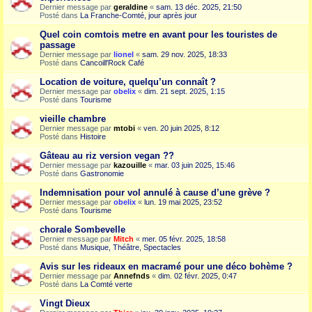
Dernier message par
geraldine
«
sam. 13 déc. 2025, 21:50
Posté dans
La Franche-Comté, jour après jour
Quel coin comtois metre en avant pour les touristes de
passage
Dernier message par
lionel
«
sam. 29 nov. 2025, 18:33
Posté dans
Cancoill'Rock Café
Location de voiture, quelqu’un connaît ?
Dernier message par
obelix
«
dim. 21 sept. 2025, 1:15
Posté dans
Tourisme
vieille chambre
Dernier message par
mtobi
«
ven. 20 juin 2025, 8:12
Posté dans
Histoire
Gâteau au riz version vegan ??
Dernier message par
kazouille
«
mar. 03 juin 2025, 15:46
Posté dans
Gastronomie
Indemnisation pour vol annulé à cause d’une grève ?
Dernier message par
obelix
«
lun. 19 mai 2025, 23:52
Posté dans
Tourisme
chorale Sombevelle
Dernier message par
Mitch
«
mer. 05 févr. 2025, 18:58
Posté dans
Musique, Théâtre, Spectacles
Avis sur les rideaux en macramé pour une déco bohème ?
Dernier message par
Annefnds
«
dim. 02 févr. 2025, 0:47
Posté dans
La Comté verte
Vingt Dieux