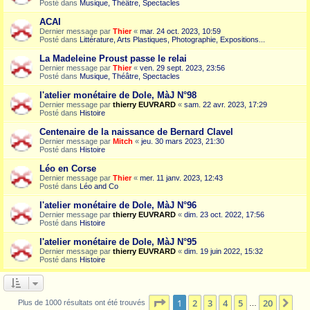
Posté dans
Musique, Théâtre, Spectacles
ACAI
Dernier message par
Thier
«
mar. 24 oct. 2023, 10:59
Posté dans
Littérature, Arts Plastiques, Photographie, Expositions...
La Madeleine Proust passe le relai
Dernier message par
Thier
«
ven. 29 sept. 2023, 23:56
Posté dans
Musique, Théâtre, Spectacles
l'atelier monétaire de Dole, MàJ N°98
Dernier message par
thierry EUVRARD
«
sam. 22 avr. 2023, 17:29
Posté dans
Histoire
Centenaire de la naissance de Bernard Clavel
Dernier message par
Mitch
«
jeu. 30 mars 2023, 21:30
Posté dans
Histoire
Léo en Corse
Dernier message par
Thier
«
mer. 11 janv. 2023, 12:43
Posté dans
Léo and Co
l'atelier monétaire de Dole, MàJ N°96
Dernier message par
thierry EUVRARD
«
dim. 23 oct. 2022, 17:56
Posté dans
Histoire
l'atelier monétaire de Dole, MàJ N°95
Dernier message par
thierry EUVRARD
«
dim. 19 juin 2022, 15:32
Posté dans
Histoire
Page
1
sur
20
1
2
3
4
5
20
Sui
Plus de 1000 résultats ont été trouvés
…