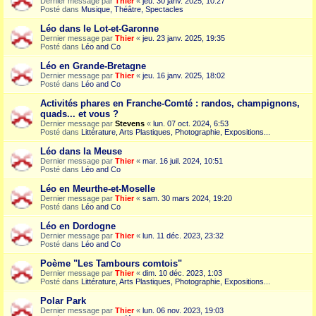
Dernier message par
Thier
«
jeu. 30 janv. 2025, 10:27
Posté dans
Musique, Théâtre, Spectacles
Léo dans le Lot-et-Garonne
Dernier message par
Thier
«
jeu. 23 janv. 2025, 19:35
Posté dans
Léo and Co
Léo en Grande-Bretagne
Dernier message par
Thier
«
jeu. 16 janv. 2025, 18:02
Posté dans
Léo and Co
Activités phares en Franche-Comté : randos, champignons,
quads... et vous ?
Dernier message par
Stevens
«
lun. 07 oct. 2024, 6:53
Posté dans
Littérature, Arts Plastiques, Photographie, Expositions...
Léo dans la Meuse
Dernier message par
Thier
«
mar. 16 juil. 2024, 10:51
Posté dans
Léo and Co
Léo en Meurthe-et-Moselle
Dernier message par
Thier
«
sam. 30 mars 2024, 19:20
Posté dans
Léo and Co
Léo en Dordogne
Dernier message par
Thier
«
lun. 11 déc. 2023, 23:32
Posté dans
Léo and Co
Poème "Les Tambours comtois"
Dernier message par
Thier
«
dim. 10 déc. 2023, 1:03
Posté dans
Littérature, Arts Plastiques, Photographie, Expositions...
Polar Park
Dernier message par
Thier
«
lun. 06 nov. 2023, 19:03