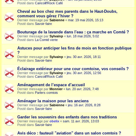
Posté dans
Cancoill'Rock Café
Cheval au box chez mes parents dans le Haut-Doubs,
comment vous gérez l’hiver ?
Dernier message par
Sabienne
«
mar. 19 mai 2026, 15:13
Posté dans
Savoir-faire
Bouturage de la lavande dans l'eau : ça marche en Comté ?
Dernier message par
Sylvainp
«
lun. 18 mai 2026, 5:02
Posté dans
La Comté verte
Astuces pour anticiper les fins de mois en fonction publique
?
Dernier message par
Sylvainp
«
jeu. 30 avr. 2026, 18:11
Posté dans
Savoir-faire
Éclairage extérieur pour une cour comtoise, vos conseils ?
Dernier message par
Sylvainp
«
jeu. 30 avr. 2026, 12:56
Posté dans
Cancoill'Rock Café
Aménagement de l’espace d’accueil
Dernier message par
Monnier
«
lun. 20 avr. 2026, 7:48
Posté dans
Parlers comtois
Aménager la maison pour les anciens
Dernier message par
Sabienne
«
jeu. 16 avr. 2026, 8:28
Posté dans
Savoir-faire
Garder les souvenirs des enfants dans nos traditions
Dernier message par
obelix
«
sam. 11 avr. 2026, 13:03
Posté dans
Savoir-faire
Avis déco : fauteuil "aviation" dans un salon comtois ?