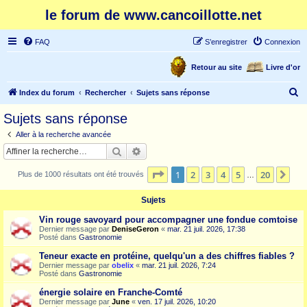
le forum de www.cancoillotte.net
FAQ
S’enregistrer
Connexion
Retour au site
Livre d'or
R
Index du forum
Rechercher
Sujets sans réponse
e
Sujets sans réponse
c
Aller à la recherche avancée
h
Rechercher
Recherche avancée
e
Page
1
sur
20
1
2
3
4
5
20
Sui
Plus de 1000 résultats ont été trouvés
r
…
c
Sujets
h
Vin rouge savoyard pour accompagner une fondue comtoise
e
Dernier message par
DeniseGeron
«
mar. 21 juil. 2026, 17:38
Posté dans
Gastronomie
r
Teneur exacte en protéine, quelqu'un a des chiffres fiables ?
Dernier message par
obelix
«
mar. 21 juil. 2026, 7:24
Posté dans
Gastronomie
énergie solaire en Franche-Comté
Dernier message par
June
«
ven. 17 juil. 2026, 10:20