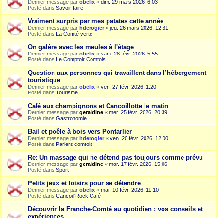
Dernier message par
obelix
«
dim. 29 mars 2026, 6:03
Posté dans
Savoir-faire
Vraiment surpris par mes patates cette année
Dernier message par
hderogier
«
jeu. 26 mars 2026, 12:31
Posté dans
La Comté verte
On galère avec les meules à l'étage
Dernier message par
obelix
«
sam. 28 févr. 2026, 5:55
Posté dans
Le Comptoir Comtois
Question aux personnes qui travaillent dans l’hébergement
touristique
Dernier message par
obelix
«
ven. 27 févr. 2026, 1:20
Posté dans
Tourisme
Café aux champignons et Cancoillotte le matin
Dernier message par
geraldine
«
mer. 25 févr. 2026, 20:39
Posté dans
Gastronomie
Bail et poêle à bois vers Pontarlier
Dernier message par
hderogier
«
ven. 20 févr. 2026, 12:00
Posté dans
Parlers comtois
Re: Un massage qui ne détend pas toujours comme prévu
Dernier message par
geraldine
«
mar. 17 févr. 2026, 15:06
Posté dans
Sport
Petits jeux et loisirs pour se détendre
Dernier message par
obelix
«
mar. 10 févr. 2026, 11:10
Posté dans
Cancoill'Rock Café
Découvrir la Franche-Comté au quotidien : vos conseils et
expériences