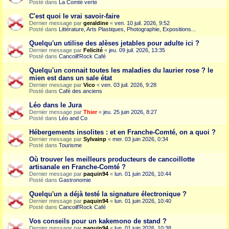
Posté dans
La Comté verte
C'est quoi le vrai savoir-faire
Dernier message par
geraldine
«
ven. 10 juil. 2026, 9:52
Posté dans
Littérature, Arts Plastiques, Photographie, Expositions...
Quelqu'un utilise des alèses jetables pour adulte ici ?
Dernier message par
Felicité
«
jeu. 09 juil. 2026, 13:35
Posté dans
Cancoill'Rock Café
Quelqu'un connait toutes les maladies du laurier rose ? le
mien est dans un sale état
Dernier message par
Vico
«
ven. 03 juil. 2026, 9:28
Posté dans
Café des anciens
Léo dans le Jura
Dernier message par
Thier
«
jeu. 25 juin 2026, 8:27
Posté dans
Léo and Co
Hébergements insolites : et en Franche-Comté, on a quoi ?
Dernier message par
Sylvainp
«
mer. 03 juin 2026, 0:34
Posté dans
Tourisme
Où trouver les meilleurs producteurs de cancoillotte
artisanale en Franche-Comté ?
Dernier message par
paquin94
«
lun. 01 juin 2026, 10:44
Posté dans
Gastronomie
Quelqu'un a déjà testé la signature électronique ?
Dernier message par
paquin94
«
lun. 01 juin 2026, 10:40
Posté dans
Cancoill'Rock Café
Vos conseils pour un kakemono de stand ?
Dernier message par
paquin94
«
lun. 01 juin 2026, 10:38