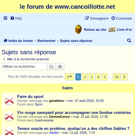
le forum de www.cancoillotte.net
FAQ
S’enregistrer
Connexion
Retour au site
Livre d'or
R
Index du forum
Rechercher
Sujets sans réponse
e
Sujets sans réponse
c
Aller à la recherche avancée
h
Rechercher
Recherche avancée
e
Page
1
sur
20
1
2
3
4
5
20
Sui
Plus de 1000 résultats ont été trouvés
r
…
c
Sujets
h
Faire du sport
e
Dernier message par
geraldine
«
ven. 07 août 2026, 16:50
Posté dans
Sport
r
Vin rouge savoyard pour accompagner une fondue comtoise
Dernier message par
DeniseGeron
«
mar. 21 juil. 2026, 17:38
Posté dans
Gastronomie
Teneur exacte en protéine, quelqu'un a des chiffres fiables ?
Dernier message par
obelix
«
mar. 21 juil. 2026, 7:24