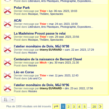
Posté dans
Littérature, Arts Plastiques, Photographie, Expositions...
Polar Park
Dernier message par
Thier
«
lun. 06 nov. 2023, 19:03
Posté dans
Musique, Théâtre, Spectacles
ACAI
Dernier message par
Thier
«
mar. 24 oct. 2023, 10:59
Posté dans
Littérature, Arts Plastiques, Photographie, Expositions...
La Madeleine Proust passe le relai
Dernier message par
Thier
«
ven. 29 sept. 2023, 23:56
Posté dans
Musique, Théâtre, Spectacles
l'atelier monétaire de Dole, MàJ N°98
Dernier message par
thierry EUVRARD
«
sam. 22 avr. 2023, 17:29
Posté dans
Histoire
Centenaire de la naissance de Bernard Clavel
Dernier message par
Mitch
«
jeu. 30 mars 2023, 21:30
Posté dans
Histoire
Léo en Corse
Dernier message par
Thier
«
mer. 11 janv. 2023, 12:43
Posté dans
Léo and Co
l'atelier monétaire de Dole, MàJ N°96
Dernier message par
thierry EUVRARD
«
dim. 23 oct. 2022, 17:56
Posté dans
Histoire
Page
1
sur
20
1
2
3
4
5
20
Sui
Plus de 1000 résultats ont été trouvés
…