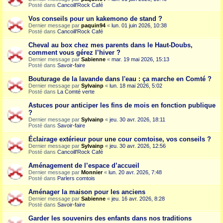
Posté dans
Cancoill'Rock Café
Vos conseils pour un kakemono de stand ?
Dernier message par
paquin94
«
lun. 01 juin 2026, 10:38
Posté dans
Cancoill'Rock Café
Cheval au box chez mes parents dans le Haut-Doubs,
comment vous gérez l’hiver ?
Dernier message par
Sabienne
«
mar. 19 mai 2026, 15:13
Posté dans
Savoir-faire
Bouturage de la lavande dans l'eau : ça marche en Comté ?
Dernier message par
Sylvainp
«
lun. 18 mai 2026, 5:02
Posté dans
La Comté verte
Astuces pour anticiper les fins de mois en fonction publique
?
Dernier message par
Sylvainp
«
jeu. 30 avr. 2026, 18:11
Posté dans
Savoir-faire
Éclairage extérieur pour une cour comtoise, vos conseils ?
Dernier message par
Sylvainp
«
jeu. 30 avr. 2026, 12:56
Posté dans
Cancoill'Rock Café
Aménagement de l’espace d’accueil
Dernier message par
Monnier
«
lun. 20 avr. 2026, 7:48
Posté dans
Parlers comtois
Aménager la maison pour les anciens
Dernier message par
Sabienne
«
jeu. 16 avr. 2026, 8:28
Posté dans
Savoir-faire
Garder les souvenirs des enfants dans nos traditions