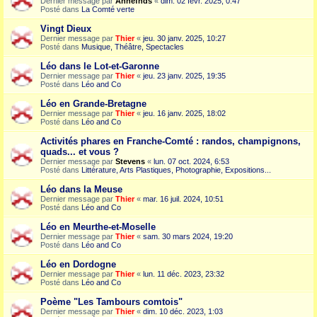
Dernier message par
Annefnds
«
dim. 02 févr. 2025, 0:47
Posté dans
La Comté verte
Vingt Dieux
Dernier message par
Thier
«
jeu. 30 janv. 2025, 10:27
Posté dans
Musique, Théâtre, Spectacles
Léo dans le Lot-et-Garonne
Dernier message par
Thier
«
jeu. 23 janv. 2025, 19:35
Posté dans
Léo and Co
Léo en Grande-Bretagne
Dernier message par
Thier
«
jeu. 16 janv. 2025, 18:02
Posté dans
Léo and Co
Activités phares en Franche-Comté : randos, champignons,
quads... et vous ?
Dernier message par
Stevens
«
lun. 07 oct. 2024, 6:53
Posté dans
Littérature, Arts Plastiques, Photographie, Expositions...
Léo dans la Meuse
Dernier message par
Thier
«
mar. 16 juil. 2024, 10:51
Posté dans
Léo and Co
Léo en Meurthe-et-Moselle
Dernier message par
Thier
«
sam. 30 mars 2024, 19:20
Posté dans
Léo and Co
Léo en Dordogne
Dernier message par
Thier
«
lun. 11 déc. 2023, 23:32
Posté dans
Léo and Co
Poème "Les Tambours comtois"
Dernier message par
Thier
«
dim. 10 déc. 2023, 1:03