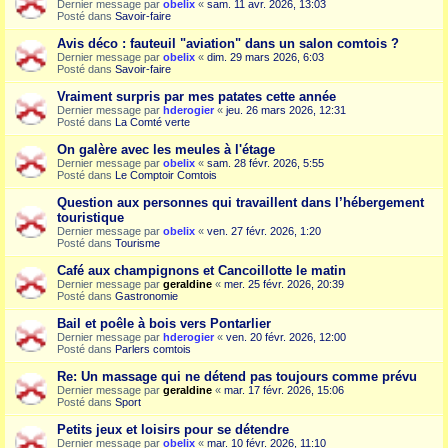
Dernier message par
obelix
«
sam. 11 avr. 2026, 13:03
Posté dans
Savoir-faire
Avis déco : fauteuil "aviation" dans un salon comtois ?
Dernier message par
obelix
«
dim. 29 mars 2026, 6:03
Posté dans
Savoir-faire
Vraiment surpris par mes patates cette année
Dernier message par
hderogier
«
jeu. 26 mars 2026, 12:31
Posté dans
La Comté verte
On galère avec les meules à l'étage
Dernier message par
obelix
«
sam. 28 févr. 2026, 5:55
Posté dans
Le Comptoir Comtois
Question aux personnes qui travaillent dans l’hébergement
touristique
Dernier message par
obelix
«
ven. 27 févr. 2026, 1:20
Posté dans
Tourisme
Café aux champignons et Cancoillotte le matin
Dernier message par
geraldine
«
mer. 25 févr. 2026, 20:39
Posté dans
Gastronomie
Bail et poêle à bois vers Pontarlier
Dernier message par
hderogier
«
ven. 20 févr. 2026, 12:00
Posté dans
Parlers comtois
Re: Un massage qui ne détend pas toujours comme prévu
Dernier message par
geraldine
«
mar. 17 févr. 2026, 15:06
Posté dans
Sport
Petits jeux et loisirs pour se détendre
Dernier message par
obelix
«
mar. 10 févr. 2026, 11:10