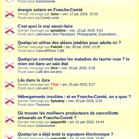
Posté dans
Gastronomie
énergie solaire en Franche-Comté
Dernier message par
June
«
ven. 17 juil. 2026, 10:20
Posté dans
La Comté verte
C'est quoi le vrai savoir-faire
Dernier message par
geraldine
«
ven. 10 juil. 2026, 9:52
Posté dans
Littérature, Arts Plastiques, Photographie, Expositions...
Quelqu'un utilise des alèses jetables pour adulte ici ?
Dernier message par
Felicité
«
jeu. 09 juil. 2026, 13:35
Posté dans
Cancoill'Rock Café
Quelqu'un connait toutes les maladies du laurier rose ? le
mien est dans un sale état
Dernier message par
Vico
«
ven. 03 juil. 2026, 9:28
Posté dans
Café des anciens
Léo dans le Jura
Dernier message par
Thier
«
jeu. 25 juin 2026, 8:27
Posté dans
Léo and Co
Hébergements insolites : et en Franche-Comté, on a quoi ?
Dernier message par
Sylvainp
«
mer. 03 juin 2026, 0:34
Posté dans
Tourisme
Où trouver les meilleurs producteurs de cancoillotte
artisanale en Franche-Comté ?
Dernier message par
paquin94
«
lun. 01 juin 2026, 10:44
Posté dans
Gastronomie
Quelqu'un a déjà testé la signature électronique ?
Dernier message par
paquin94
«
lun. 01 juin 2026, 10:40