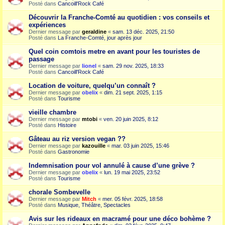
Posté dans
Cancoill'Rock Café
Découvrir la Franche-Comté au quotidien : vos conseils et
expériences
Dernier message par
geraldine
«
sam. 13 déc. 2025, 21:50
Posté dans
La Franche-Comté, jour après jour
Quel coin comtois metre en avant pour les touristes de
passage
Dernier message par
lionel
«
sam. 29 nov. 2025, 18:33
Posté dans
Cancoill'Rock Café
Location de voiture, quelqu’un connaît ?
Dernier message par
obelix
«
dim. 21 sept. 2025, 1:15
Posté dans
Tourisme
vieille chambre
Dernier message par
mtobi
«
ven. 20 juin 2025, 8:12
Posté dans
Histoire
Gâteau au riz version vegan ??
Dernier message par
kazouille
«
mar. 03 juin 2025, 15:46
Posté dans
Gastronomie
Indemnisation pour vol annulé à cause d’une grève ?
Dernier message par
obelix
«
lun. 19 mai 2025, 23:52
Posté dans
Tourisme
chorale Sombevelle
Dernier message par
Mitch
«
mer. 05 févr. 2025, 18:58
Posté dans
Musique, Théâtre, Spectacles
Avis sur les rideaux en macramé pour une déco bohème ?