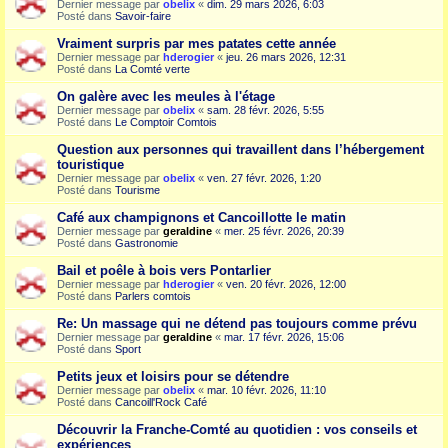
Dernier message par
obelix
«
dim. 29 mars 2026, 6:03
Posté dans
Savoir-faire
Vraiment surpris par mes patates cette année
Dernier message par
hderogier
«
jeu. 26 mars 2026, 12:31
Posté dans
La Comté verte
On galère avec les meules à l'étage
Dernier message par
obelix
«
sam. 28 févr. 2026, 5:55
Posté dans
Le Comptoir Comtois
Question aux personnes qui travaillent dans l’hébergement
touristique
Dernier message par
obelix
«
ven. 27 févr. 2026, 1:20
Posté dans
Tourisme
Café aux champignons et Cancoillotte le matin
Dernier message par
geraldine
«
mer. 25 févr. 2026, 20:39
Posté dans
Gastronomie
Bail et poêle à bois vers Pontarlier
Dernier message par
hderogier
«
ven. 20 févr. 2026, 12:00
Posté dans
Parlers comtois
Re: Un massage qui ne détend pas toujours comme prévu
Dernier message par
geraldine
«
mar. 17 févr. 2026, 15:06
Posté dans
Sport
Petits jeux et loisirs pour se détendre
Dernier message par
obelix
«
mar. 10 févr. 2026, 11:10
Posté dans
Cancoill'Rock Café
Découvrir la Franche-Comté au quotidien : vos conseils et
expériences