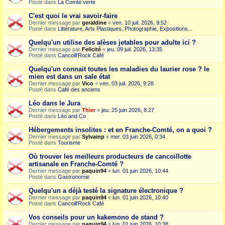
Posté dans
La Comté verte
C'est quoi le vrai savoir-faire
Dernier message par
geraldine
«
ven. 10 juil. 2026, 9:52
Posté dans
Littérature, Arts Plastiques, Photographie, Expositions...
Quelqu'un utilise des alèses jetables pour adulte ici ?
Dernier message par
Felicité
«
jeu. 09 juil. 2026, 13:35
Posté dans
Cancoill'Rock Café
Quelqu'un connait toutes les maladies du laurier rose ? le
mien est dans un sale état
Dernier message par
Vico
«
ven. 03 juil. 2026, 9:28
Posté dans
Café des anciens
Léo dans le Jura
Dernier message par
Thier
«
jeu. 25 juin 2026, 8:27
Posté dans
Léo and Co
Hébergements insolites : et en Franche-Comté, on a quoi ?
Dernier message par
Sylvainp
«
mer. 03 juin 2026, 0:34
Posté dans
Tourisme
Où trouver les meilleurs producteurs de cancoillotte
artisanale en Franche-Comté ?
Dernier message par
paquin94
«
lun. 01 juin 2026, 10:44
Posté dans
Gastronomie
Quelqu'un a déjà testé la signature électronique ?
Dernier message par
paquin94
«
lun. 01 juin 2026, 10:40
Posté dans
Cancoill'Rock Café
Vos conseils pour un kakemono de stand ?
Dernier message par
paquin94
«
lun. 01 juin 2026, 10:38