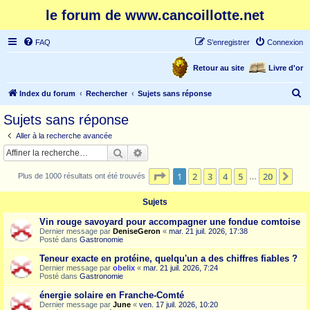
le forum de www.cancoillotte.net
FAQ
S’enregistrer
Connexion
Retour au site
Livre d'or
R
Index du forum
Rechercher
Sujets sans réponse
e
Sujets sans réponse
c
Aller à la recherche avancée
h
Rechercher
Recherche avancée
e
Page
1
sur
20
1
2
3
4
5
20
Sui
Plus de 1000 résultats ont été trouvés
r
…
c
Sujets
h
Vin rouge savoyard pour accompagner une fondue comtoise
e
Dernier message par
DeniseGeron
«
mar. 21 juil. 2026, 17:38
Posté dans
Gastronomie
r
Teneur exacte en protéine, quelqu'un a des chiffres fiables ?
Dernier message par
obelix
«
mar. 21 juil. 2026, 7:24
Posté dans
Gastronomie
énergie solaire en Franche-Comté
Dernier message par
June
«
ven. 17 juil. 2026, 10:20