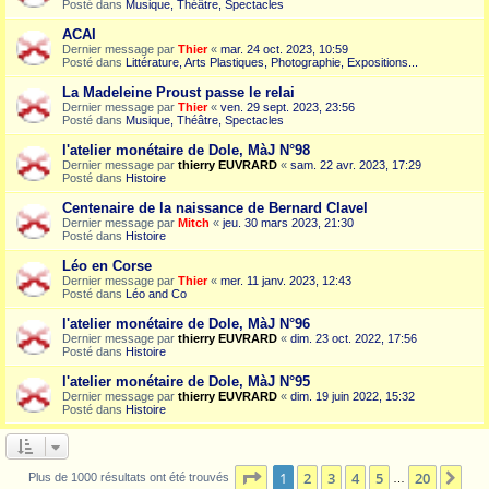
Posté dans
Musique, Théâtre, Spectacles
ACAI
Dernier message par
Thier
«
mar. 24 oct. 2023, 10:59
Posté dans
Littérature, Arts Plastiques, Photographie, Expositions...
La Madeleine Proust passe le relai
Dernier message par
Thier
«
ven. 29 sept. 2023, 23:56
Posté dans
Musique, Théâtre, Spectacles
l'atelier monétaire de Dole, MàJ N°98
Dernier message par
thierry EUVRARD
«
sam. 22 avr. 2023, 17:29
Posté dans
Histoire
Centenaire de la naissance de Bernard Clavel
Dernier message par
Mitch
«
jeu. 30 mars 2023, 21:30
Posté dans
Histoire
Léo en Corse
Dernier message par
Thier
«
mer. 11 janv. 2023, 12:43
Posté dans
Léo and Co
l'atelier monétaire de Dole, MàJ N°96
Dernier message par
thierry EUVRARD
«
dim. 23 oct. 2022, 17:56
Posté dans
Histoire
l'atelier monétaire de Dole, MàJ N°95
Dernier message par
thierry EUVRARD
«
dim. 19 juin 2022, 15:32
Posté dans
Histoire
Page
1
sur
20
1
2
3
4
5
20
Sui
Plus de 1000 résultats ont été trouvés
…