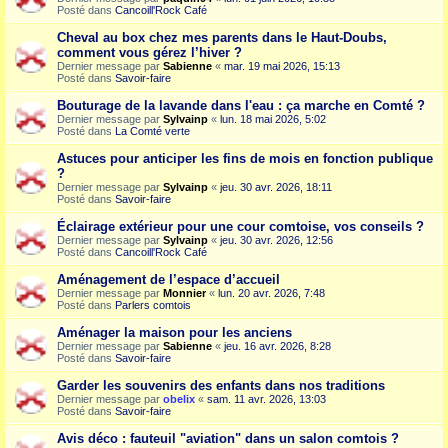
Posté dans
Cancoill'Rock Café
Cheval au box chez mes parents dans le Haut-Doubs,
comment vous gérez l’hiver ?
Dernier message par
Sabienne
«
mar. 19 mai 2026, 15:13
Posté dans
Savoir-faire
Bouturage de la lavande dans l'eau : ça marche en Comté ?
Dernier message par
Sylvainp
«
lun. 18 mai 2026, 5:02
Posté dans
La Comté verte
Astuces pour anticiper les fins de mois en fonction publique
?
Dernier message par
Sylvainp
«
jeu. 30 avr. 2026, 18:11
Posté dans
Savoir-faire
Éclairage extérieur pour une cour comtoise, vos conseils ?
Dernier message par
Sylvainp
«
jeu. 30 avr. 2026, 12:56
Posté dans
Cancoill'Rock Café
Aménagement de l’espace d’accueil
Dernier message par
Monnier
«
lun. 20 avr. 2026, 7:48
Posté dans
Parlers comtois
Aménager la maison pour les anciens
Dernier message par
Sabienne
«
jeu. 16 avr. 2026, 8:28
Posté dans
Savoir-faire
Garder les souvenirs des enfants dans nos traditions
Dernier message par
obelix
«
sam. 11 avr. 2026, 13:03
Posté dans
Savoir-faire
Avis déco : fauteuil "aviation" dans un salon comtois ?