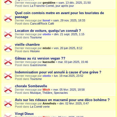
Dernier message par
geraldine
«
sam. 13 déc. 2025, 21:50
Posté dans
La Franche-Comté, jour après jour
Quel coin comtois metre en avant pour les touristes de
passage
Dernier message par
lionel
«
sam. 29 nov. 2025, 18:33
Posté dans
Cancoill'Rock Café
Location de voiture, quelqu’un connaît ?
Dernier message par
obelix
«
dim. 21 sept. 2025, 1:15
Posté dans
Tourisme
vieille chambre
Dernier message par
mtobi
«
ven. 20 juin 2025, 8:12
Posté dans
Histoire
Gâteau au riz version vegan ??
Dernier message par
kazouille
«
mar. 03 juin 2025, 15:46
Posté dans
Gastronomie
Indemnisation pour vol annulé à cause d’une grève ?
Dernier message par
obelix
«
lun. 19 mai 2025, 23:52
Posté dans
Tourisme
chorale Sombevelle
Dernier message par
Mitch
«
mer. 05 févr. 2025, 18:58
Posté dans
Musique, Théâtre, Spectacles
Avis sur les rideaux en macramé pour une déco bohème ?
Dernier message par
Annefnds
«
dim. 02 févr. 2025, 0:47
Posté dans
La Comté verte
Vingt Dieux