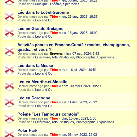
Dernier message par
Thier
«
jeu. 30 janv. 2025, 10:27
Posté dans
Musique, Théâtre, Spectacles
Léo dans le Lot-et-Garonne
Dernier message par
Thier
«
jeu. 23 janv. 2025, 19:35
Posté dans
Léo and Co
Léo en Grande-Bretagne
Dernier message par
Thier
«
jeu. 16 janv. 2025, 18:02
Posté dans
Léo and Co
Activités phares en Franche-Comté : randos, champignons,
quads... et vous ?
Dernier message par
Stevens
«
lun. 07 oct. 2024, 6:53
Posté dans
Littérature, Arts Plastiques, Photographie, Expositions...
Léo dans la Meuse
Dernier message par
Thier
«
mar. 16 juil. 2024, 10:51
Posté dans
Léo and Co
Léo en Meurthe-et-Moselle
Dernier message par
Thier
«
sam. 30 mars 2024, 19:20
Posté dans
Léo and Co
Léo en Dordogne
Dernier message par
Thier
«
lun. 11 déc. 2023, 23:32
Posté dans
Léo and Co
Poème "Les Tambours comtois"
Dernier message par
Thier
«
dim. 10 déc. 2023, 1:03
Posté dans
Littérature, Arts Plastiques, Photographie, Expositions...
Polar Park
Dernier message par
Thier
«
lun. 06 nov. 2023, 19:03