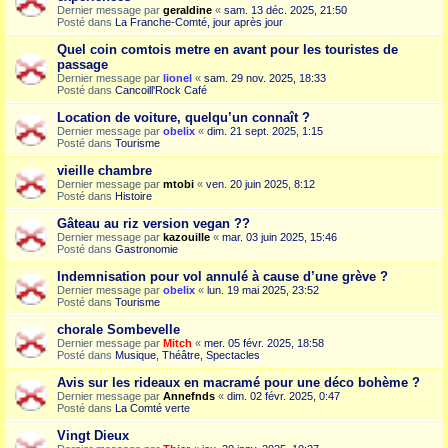
Dernier message par
geraldine
«
sam. 13 déc. 2025, 21:50
Posté dans
La Franche-Comté, jour après jour
Quel coin comtois metre en avant pour les touristes de
passage
Dernier message par
lionel
«
sam. 29 nov. 2025, 18:33
Posté dans
Cancoill'Rock Café
Location de voiture, quelqu’un connaît ?
Dernier message par
obelix
«
dim. 21 sept. 2025, 1:15
Posté dans
Tourisme
vieille chambre
Dernier message par
mtobi
«
ven. 20 juin 2025, 8:12
Posté dans
Histoire
Gâteau au riz version vegan ??
Dernier message par
kazouille
«
mar. 03 juin 2025, 15:46
Posté dans
Gastronomie
Indemnisation pour vol annulé à cause d’une grève ?
Dernier message par
obelix
«
lun. 19 mai 2025, 23:52
Posté dans
Tourisme
chorale Sombevelle
Dernier message par
Mitch
«
mer. 05 févr. 2025, 18:58
Posté dans
Musique, Théâtre, Spectacles
Avis sur les rideaux en macramé pour une déco bohème ?
Dernier message par
Annefnds
«
dim. 02 févr. 2025, 0:47
Posté dans
La Comté verte
Vingt Dieux