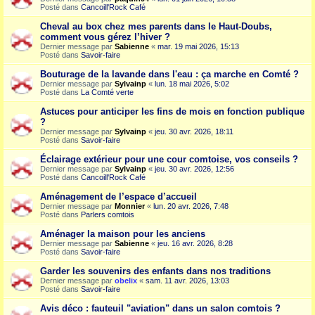
Posté dans
Cancoill'Rock Café
Cheval au box chez mes parents dans le Haut-Doubs,
comment vous gérez l’hiver ?
Dernier message par
Sabienne
«
mar. 19 mai 2026, 15:13
Posté dans
Savoir-faire
Bouturage de la lavande dans l'eau : ça marche en Comté ?
Dernier message par
Sylvainp
«
lun. 18 mai 2026, 5:02
Posté dans
La Comté verte
Astuces pour anticiper les fins de mois en fonction publique
?
Dernier message par
Sylvainp
«
jeu. 30 avr. 2026, 18:11
Posté dans
Savoir-faire
Éclairage extérieur pour une cour comtoise, vos conseils ?
Dernier message par
Sylvainp
«
jeu. 30 avr. 2026, 12:56
Posté dans
Cancoill'Rock Café
Aménagement de l’espace d’accueil
Dernier message par
Monnier
«
lun. 20 avr. 2026, 7:48
Posté dans
Parlers comtois
Aménager la maison pour les anciens
Dernier message par
Sabienne
«
jeu. 16 avr. 2026, 8:28
Posté dans
Savoir-faire
Garder les souvenirs des enfants dans nos traditions
Dernier message par
obelix
«
sam. 11 avr. 2026, 13:03
Posté dans
Savoir-faire
Avis déco : fauteuil "aviation" dans un salon comtois ?