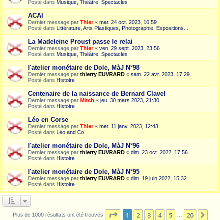
Posté dans
Musique, Théâtre, Spectacles
ACAI
Dernier message par
Thier
«
mar. 24 oct. 2023, 10:59
Posté dans
Littérature, Arts Plastiques, Photographie, Expositions...
La Madeleine Proust passe le relai
Dernier message par
Thier
«
ven. 29 sept. 2023, 23:56
Posté dans
Musique, Théâtre, Spectacles
l'atelier monétaire de Dole, MàJ N°98
Dernier message par
thierry EUVRARD
«
sam. 22 avr. 2023, 17:29
Posté dans
Histoire
Centenaire de la naissance de Bernard Clavel
Dernier message par
Mitch
«
jeu. 30 mars 2023, 21:30
Posté dans
Histoire
Léo en Corse
Dernier message par
Thier
«
mer. 11 janv. 2023, 12:43
Posté dans
Léo and Co
l'atelier monétaire de Dole, MàJ N°96
Dernier message par
thierry EUVRARD
«
dim. 23 oct. 2022, 17:56
Posté dans
Histoire
l'atelier monétaire de Dole, MàJ N°95
Dernier message par
thierry EUVRARD
«
dim. 19 juin 2022, 15:32
Posté dans
Histoire
Page
1
sur
20
1
2
3
4
5
20
Sui
Plus de 1000 résultats ont été trouvés
…