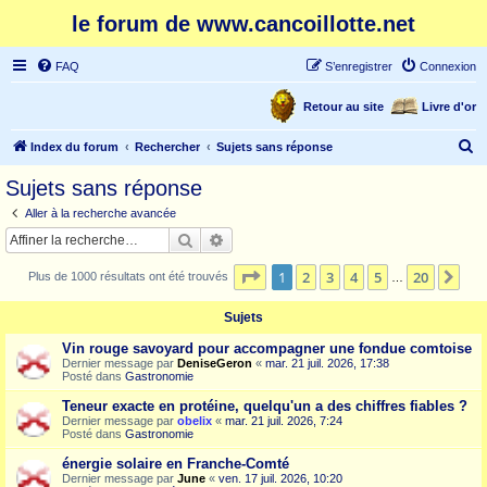
le forum de www.cancoillotte.net
FAQ
S’enregistrer
Connexion
Retour au site
Livre d'or
R
Index du forum
Rechercher
Sujets sans réponse
e
Sujets sans réponse
c
Aller à la recherche avancée
h
Rechercher
Recherche avancée
e
Page
1
sur
20
1
2
3
4
5
20
Sui
Plus de 1000 résultats ont été trouvés
r
…
c
Sujets
h
Vin rouge savoyard pour accompagner une fondue comtoise
e
Dernier message par
DeniseGeron
«
mar. 21 juil. 2026, 17:38
Posté dans
Gastronomie
r
Teneur exacte en protéine, quelqu'un a des chiffres fiables ?
Dernier message par
obelix
«
mar. 21 juil. 2026, 7:24
Posté dans
Gastronomie
énergie solaire en Franche-Comté
Dernier message par
June
«
ven. 17 juil. 2026, 10:20