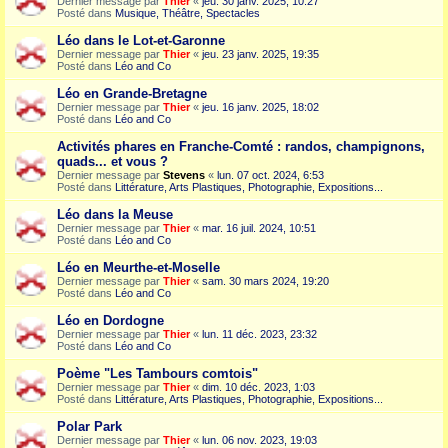
Dernier message par
Thier
«
jeu. 30 janv. 2025, 10:27
Posté dans
Musique, Théâtre, Spectacles
Léo dans le Lot-et-Garonne
Dernier message par
Thier
«
jeu. 23 janv. 2025, 19:35
Posté dans
Léo and Co
Léo en Grande-Bretagne
Dernier message par
Thier
«
jeu. 16 janv. 2025, 18:02
Posté dans
Léo and Co
Activités phares en Franche-Comté : randos, champignons,
quads... et vous ?
Dernier message par
Stevens
«
lun. 07 oct. 2024, 6:53
Posté dans
Littérature, Arts Plastiques, Photographie, Expositions...
Léo dans la Meuse
Dernier message par
Thier
«
mar. 16 juil. 2024, 10:51
Posté dans
Léo and Co
Léo en Meurthe-et-Moselle
Dernier message par
Thier
«
sam. 30 mars 2024, 19:20
Posté dans
Léo and Co
Léo en Dordogne
Dernier message par
Thier
«
lun. 11 déc. 2023, 23:32
Posté dans
Léo and Co
Poème "Les Tambours comtois"
Dernier message par
Thier
«
dim. 10 déc. 2023, 1:03
Posté dans
Littérature, Arts Plastiques, Photographie, Expositions...
Polar Park
Dernier message par
Thier
«
lun. 06 nov. 2023, 19:03