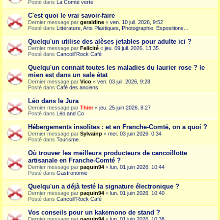
Posté dans
La Comté verte
C'est quoi le vrai savoir-faire
Dernier message par
geraldine
«
ven. 10 juil. 2026, 9:52
Posté dans
Littérature, Arts Plastiques, Photographie, Expositions...
Quelqu'un utilise des alèses jetables pour adulte ici ?
Dernier message par
Felicité
«
jeu. 09 juil. 2026, 13:35
Posté dans
Cancoill'Rock Café
Quelqu'un connait toutes les maladies du laurier rose ? le
mien est dans un sale état
Dernier message par
Vico
«
ven. 03 juil. 2026, 9:28
Posté dans
Café des anciens
Léo dans le Jura
Dernier message par
Thier
«
jeu. 25 juin 2026, 8:27
Posté dans
Léo and Co
Hébergements insolites : et en Franche-Comté, on a quoi ?
Dernier message par
Sylvainp
«
mer. 03 juin 2026, 0:34
Posté dans
Tourisme
Où trouver les meilleurs producteurs de cancoillotte
artisanale en Franche-Comté ?
Dernier message par
paquin94
«
lun. 01 juin 2026, 10:44
Posté dans
Gastronomie
Quelqu'un a déjà testé la signature électronique ?
Dernier message par
paquin94
«
lun. 01 juin 2026, 10:40
Posté dans
Cancoill'Rock Café
Vos conseils pour un kakemono de stand ?
Dernier message par
paquin94
«
lun. 01 juin 2026, 10:38