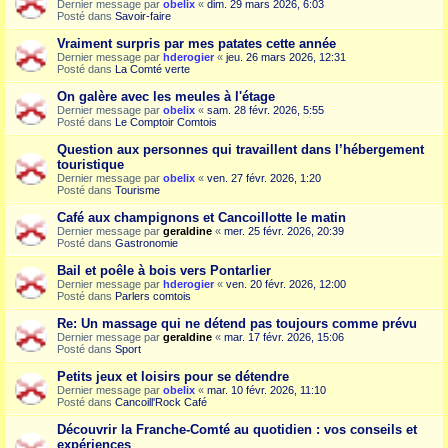
Dernier message par
obelix
«
dim. 29 mars 2026, 6:03
Posté dans
Savoir-faire
Vraiment surpris par mes patates cette année
Dernier message par
hderogier
«
jeu. 26 mars 2026, 12:31
Posté dans
La Comté verte
On galère avec les meules à l'étage
Dernier message par
obelix
«
sam. 28 févr. 2026, 5:55
Posté dans
Le Comptoir Comtois
Question aux personnes qui travaillent dans l’hébergement
touristique
Dernier message par
obelix
«
ven. 27 févr. 2026, 1:20
Posté dans
Tourisme
Café aux champignons et Cancoillotte le matin
Dernier message par
geraldine
«
mer. 25 févr. 2026, 20:39
Posté dans
Gastronomie
Bail et poêle à bois vers Pontarlier
Dernier message par
hderogier
«
ven. 20 févr. 2026, 12:00
Posté dans
Parlers comtois
Re: Un massage qui ne détend pas toujours comme prévu
Dernier message par
geraldine
«
mar. 17 févr. 2026, 15:06
Posté dans
Sport
Petits jeux et loisirs pour se détendre
Dernier message par
obelix
«
mar. 10 févr. 2026, 11:10
Posté dans
Cancoill'Rock Café
Découvrir la Franche-Comté au quotidien : vos conseils et
expériences