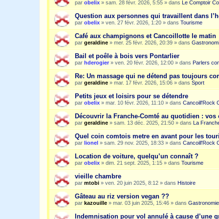
par
obelix
»
sam. 28 févr. 2026, 5:55
» dans
Le Comptoir Co
Question aux personnes qui travaillent dans l’
par
obelix
»
ven. 27 févr. 2026, 1:20
» dans
Tourisme
Café aux champignons et Cancoillotte le matin
par
geraldine
»
mer. 25 févr. 2026, 20:39
» dans
Gastronom
Bail et poêle à bois vers Pontarlier
par
hderogier
»
ven. 20 févr. 2026, 12:00
» dans
Parlers co
Re: Un massage qui ne détend pas toujours c
par
geraldine
»
mar. 17 févr. 2026, 15:06
» dans
Sport
Petits jeux et loisirs pour se détendre
par
obelix
»
mar. 10 févr. 2026, 11:10
» dans
Cancoill'Rock 
Découvrir la Franche-Comté au quotidien : vos 
par
geraldine
»
sam. 13 déc. 2025, 21:50
» dans
La Franche
Quel coin comtois metre en avant pour les tour
par
lionel
»
sam. 29 nov. 2025, 18:33
» dans
Cancoill'Rock 
Location de voiture, quelqu’un connaît ?
par
obelix
»
dim. 21 sept. 2025, 1:15
» dans
Tourisme
vieille chambre
par
mtobi
»
ven. 20 juin 2025, 8:12
» dans
Histoire
Gâteau au riz version vegan ??
par
kazouille
»
mar. 03 juin 2025, 15:46
» dans
Gastronomie
Indemnisation pour vol annulé à cause d’une g