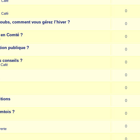
k Café
0
k Café
Doubs, comment vous gérez l’hiver ?
0
e en Comté ?
0
e
tion publique ?
0
s conseils ?
0
 Café
0
s
0
itions
0
omtois ?
0
0
erte
0