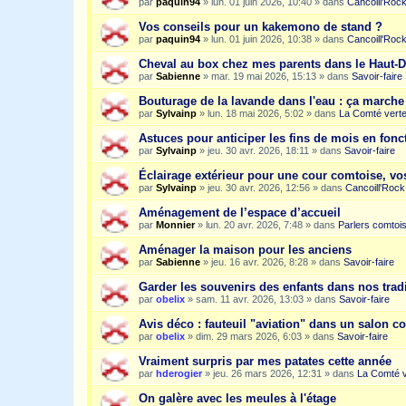
par
paquin94
»
lun. 01 juin 2026, 10:40
» dans
Cancoill'Roc
Vos conseils pour un kakemono de stand ?
par
paquin94
»
lun. 01 juin 2026, 10:38
» dans
Cancoill'Roc
Cheval au box chez mes parents dans le Haut-
par
Sabienne
»
mar. 19 mai 2026, 15:13
» dans
Savoir-faire
Bouturage de la lavande dans l'eau : ça march
par
Sylvainp
»
lun. 18 mai 2026, 5:02
» dans
La Comté vert
Astuces pour anticiper les fins de mois en fonc
par
Sylvainp
»
jeu. 30 avr. 2026, 18:11
» dans
Savoir-faire
Éclairage extérieur pour une cour comtoise, vo
par
Sylvainp
»
jeu. 30 avr. 2026, 12:56
» dans
Cancoill'Rock
Aménagement de l’espace d’accueil
par
Monnier
»
lun. 20 avr. 2026, 7:48
» dans
Parlers comtoi
Aménager la maison pour les anciens
par
Sabienne
»
jeu. 16 avr. 2026, 8:28
» dans
Savoir-faire
Garder les souvenirs des enfants dans nos trad
par
obelix
»
sam. 11 avr. 2026, 13:03
» dans
Savoir-faire
Avis déco : fauteuil "aviation" dans un salon c
par
obelix
»
dim. 29 mars 2026, 6:03
» dans
Savoir-faire
Vraiment surpris par mes patates cette année
par
hderogier
»
jeu. 26 mars 2026, 12:31
» dans
La Comté v
On galère avec les meules à l'étage