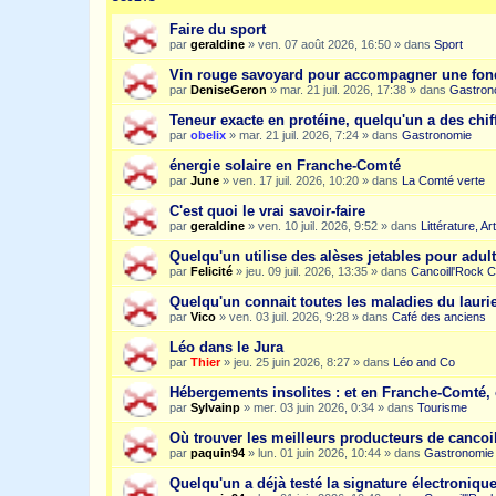
Faire du sport
par
geraldine
»
ven. 07 août 2026, 16:50
» dans
Sport
Vin rouge savoyard pour accompagner une fon
par
DeniseGeron
»
mar. 21 juil. 2026, 17:38
» dans
Gastron
Teneur exacte en protéine, quelqu'un a des chiff
par
obelix
»
mar. 21 juil. 2026, 7:24
» dans
Gastronomie
énergie solaire en Franche-Comté
par
June
»
ven. 17 juil. 2026, 10:20
» dans
La Comté verte
C'est quoi le vrai savoir-faire
par
geraldine
»
ven. 10 juil. 2026, 9:52
» dans
Littérature, A
Quelqu'un utilise des alèses jetables pour adult
par
Felicité
»
jeu. 09 juil. 2026, 13:35
» dans
Cancoill'Rock C
Quelqu'un connait toutes les maladies du laurie
par
Vico
»
ven. 03 juil. 2026, 9:28
» dans
Café des anciens
Léo dans le Jura
par
Thier
»
jeu. 25 juin 2026, 8:27
» dans
Léo and Co
Hébergements insolites : et en Franche-Comté, 
par
Sylvainp
»
mer. 03 juin 2026, 0:34
» dans
Tourisme
Où trouver les meilleurs producteurs de cancoi
par
paquin94
»
lun. 01 juin 2026, 10:44
» dans
Gastronomie
Quelqu'un a déjà testé la signature électroniqu