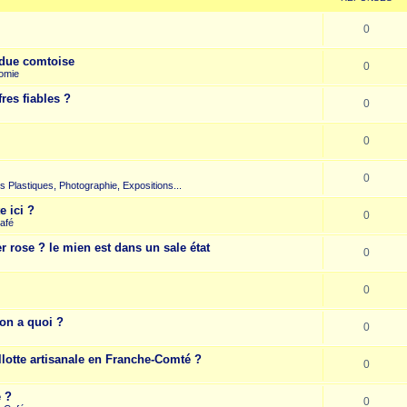
0
due comtoise
0
omie
res fiables ?
0
0
0
rts Plastiques, Photographie, Expositions...
e ici ?
0
afé
r rose ? le mien est dans un sale état
0
0
on a quoi ?
0
llotte artisanale en Franche-Comté ?
0
e ?
0