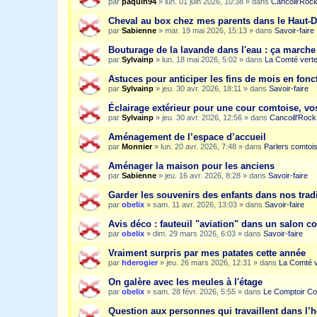
par
paquin94
»
lun. 01 juin 2026, 10:38
» dans
Cancoill'Roc
Cheval au box chez mes parents dans le Haut-
par
Sabienne
»
mar. 19 mai 2026, 15:13
» dans
Savoir-faire
Bouturage de la lavande dans l'eau : ça march
par
Sylvainp
»
lun. 18 mai 2026, 5:02
» dans
La Comté vert
Astuces pour anticiper les fins de mois en fonc
par
Sylvainp
»
jeu. 30 avr. 2026, 18:11
» dans
Savoir-faire
Éclairage extérieur pour une cour comtoise, vo
par
Sylvainp
»
jeu. 30 avr. 2026, 12:56
» dans
Cancoill'Rock
Aménagement de l’espace d’accueil
par
Monnier
»
lun. 20 avr. 2026, 7:48
» dans
Parlers comtoi
Aménager la maison pour les anciens
par
Sabienne
»
jeu. 16 avr. 2026, 8:28
» dans
Savoir-faire
Garder les souvenirs des enfants dans nos trad
par
obelix
»
sam. 11 avr. 2026, 13:03
» dans
Savoir-faire
Avis déco : fauteuil "aviation" dans un salon c
par
obelix
»
dim. 29 mars 2026, 6:03
» dans
Savoir-faire
Vraiment surpris par mes patates cette année
par
hderogier
»
jeu. 26 mars 2026, 12:31
» dans
La Comté v
On galère avec les meules à l'étage
par
obelix
»
sam. 28 févr. 2026, 5:55
» dans
Le Comptoir Co
Question aux personnes qui travaillent dans l’