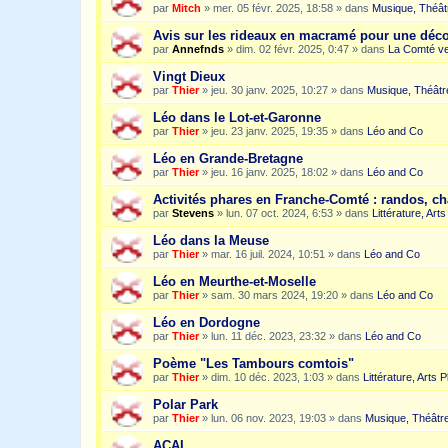
par
Mitch
»
mer. 05 févr. 2025, 18:58
» dans
Musique, Théât
Avis sur les rideaux en macramé pour une dé
par
Annefnds
»
dim. 02 févr. 2025, 0:47
» dans
La Comté ve
Vingt Dieux
par
Thier
»
jeu. 30 janv. 2025, 10:27
» dans
Musique, Théâtr
Léo dans le Lot-et-Garonne
par
Thier
»
jeu. 23 janv. 2025, 19:35
» dans
Léo and Co
Léo en Grande-Bretagne
par
Thier
»
jeu. 16 janv. 2025, 18:02
» dans
Léo and Co
Activités phares en Franche-Comté : randos, c
par
Stevens
»
lun. 07 oct. 2024, 6:53
» dans
Littérature, Art
Léo dans la Meuse
par
Thier
»
mar. 16 juil. 2024, 10:51
» dans
Léo and Co
Léo en Meurthe-et-Moselle
par
Thier
»
sam. 30 mars 2024, 19:20
» dans
Léo and Co
Léo en Dordogne
par
Thier
»
lun. 11 déc. 2023, 23:32
» dans
Léo and Co
Poème "Les Tambours comtois"
par
Thier
»
dim. 10 déc. 2023, 1:03
» dans
Littérature, Arts 
Polar Park
par
Thier
»
lun. 06 nov. 2023, 19:03
» dans
Musique, Théâtre
ACAI