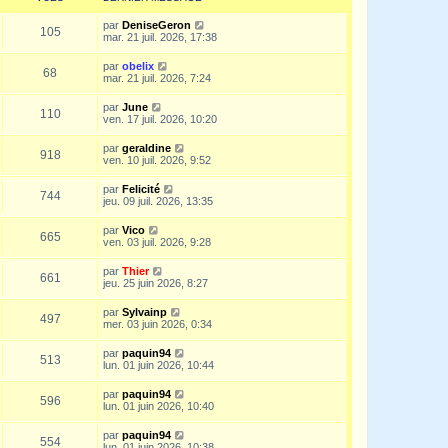
par
DeniseGeron
105
mar. 21 juil. 2026, 17:38
par
obelix
68
mar. 21 juil. 2026, 7:24
par
June
110
ven. 17 juil. 2026, 10:20
par
geraldine
918
ven. 10 juil. 2026, 9:52
par
Felicité
744
jeu. 09 juil. 2026, 13:35
par
Vico
665
ven. 03 juil. 2026, 9:28
par
Thier
661
jeu. 25 juin 2026, 8:27
par
Sylvainp
497
mer. 03 juin 2026, 0:34
par
paquin94
513
lun. 01 juin 2026, 10:44
par
paquin94
596
lun. 01 juin 2026, 10:40
par
paquin94
554
lun. 01 juin 2026, 10:38