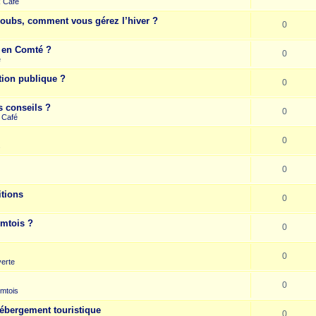
k Café
Doubs, comment vous gérez l’hiver ?
0
e en Comté ?
0
e
tion publique ?
0
s conseils ?
0
 Café
0
s
0
itions
0
omtois ?
0
0
erte
0
mtois
hébergement touristique
0