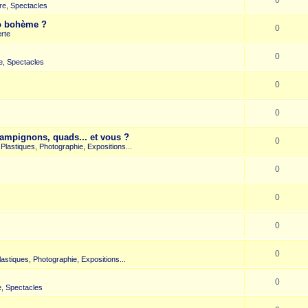
re, Spectacles
co bohème ?
0
rte
0
e, Spectacles
0
0
hampignons, quads... et vous ?
0
s Plastiques, Photographie, Expositions...
0
0
0
0
Plastiques, Photographie, Expositions...
0
, Spectacles