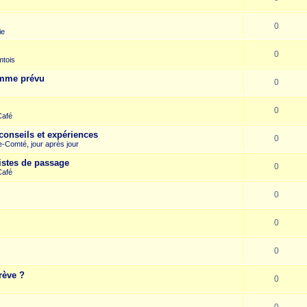
0
ie
0
mtois
omme prévu
0
0
Café
conseils et expériences
0
-Comté, jour après jour
istes de passage
0
Café
0
0
0
rève ?
0
0