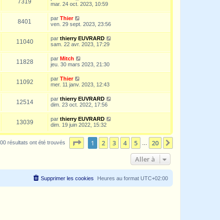
7319
mar. 24 oct. 2023, 10:59
par
Thier
8401
ven. 29 sept. 2023, 23:56
par
thierry EUVRARD
11040
sam. 22 avr. 2023, 17:29
par
Mitch
11828
jeu. 30 mars 2023, 21:30
par
Thier
11092
mer. 11 janv. 2023, 12:43
par
thierry EUVRARD
12514
dim. 23 oct. 2022, 17:56
par
thierry EUVRARD
13039
dim. 19 juin 2022, 15:32
Page
1
sur
20
1
2
3
4
5
20
Suivante
00 résultats ont été trouvés
…
Aller à
Supprimer les cookies
Heures au format
UTC+02:00