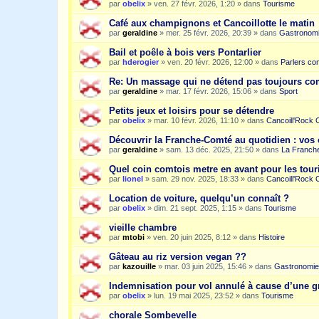
par
obelix
»
ven. 27 févr. 2026, 1:20
» dans
Tourisme
Café aux champignons et Cancoillotte le matin
par
geraldine
»
mer. 25 févr. 2026, 20:39
» dans
Gastronom
Bail et poêle à bois vers Pontarlier
par
hderogier
»
ven. 20 févr. 2026, 12:00
» dans
Parlers co
Re: Un massage qui ne détend pas toujours c
par
geraldine
»
mar. 17 févr. 2026, 15:06
» dans
Sport
Petits jeux et loisirs pour se détendre
par
obelix
»
mar. 10 févr. 2026, 11:10
» dans
Cancoill'Rock 
Découvrir la Franche-Comté au quotidien : vos 
par
geraldine
»
sam. 13 déc. 2025, 21:50
» dans
La Franche
Quel coin comtois metre en avant pour les tour
par
lionel
»
sam. 29 nov. 2025, 18:33
» dans
Cancoill'Rock 
Location de voiture, quelqu’un connaît ?
par
obelix
»
dim. 21 sept. 2025, 1:15
» dans
Tourisme
vieille chambre
par
mtobi
»
ven. 20 juin 2025, 8:12
» dans
Histoire
Gâteau au riz version vegan ??
par
kazouille
»
mar. 03 juin 2025, 15:46
» dans
Gastronomie
Indemnisation pour vol annulé à cause d’une g
par
obelix
»
lun. 19 mai 2025, 23:52
» dans
Tourisme
chorale Sombevelle