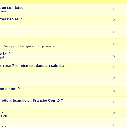
due comtoise
0
omie
res fiables ?
0
0
0
rts Plastiques, Photographie, Expositions...
e ici ?
0
afé
r rose ? le mien est dans un sale état
0
0
on a quoi ?
0
llotte artisanale en Franche-Comté ?
0
e ?
0
k Café
0