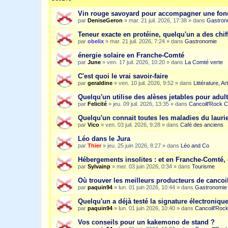
Vin rouge savoyard pour accompagner une fon
par
DeniseGeron
»
mar. 21 juil. 2026, 17:38
» dans
Gastron
Teneur exacte en protéine, quelqu'un a des chiff
par
obelix
»
mar. 21 juil. 2026, 7:24
» dans
Gastronomie
énergie solaire en Franche-Comté
par
June
»
ven. 17 juil. 2026, 10:20
» dans
La Comté verte
C'est quoi le vrai savoir-faire
par
geraldine
»
ven. 10 juil. 2026, 9:52
» dans
Littérature, A
Quelqu'un utilise des alèses jetables pour adult
par
Felicité
»
jeu. 09 juil. 2026, 13:35
» dans
Cancoill'Rock C
Quelqu'un connait toutes les maladies du laurie
par
Vico
»
ven. 03 juil. 2026, 9:28
» dans
Café des anciens
Léo dans le Jura
par
Thier
»
jeu. 25 juin 2026, 8:27
» dans
Léo and Co
Hébergements insolites : et en Franche-Comté, 
par
Sylvainp
»
mer. 03 juin 2026, 0:34
» dans
Tourisme
Où trouver les meilleurs producteurs de cancoi
par
paquin94
»
lun. 01 juin 2026, 10:44
» dans
Gastronomie
Quelqu'un a déjà testé la signature électroniqu
par
paquin94
»
lun. 01 juin 2026, 10:40
» dans
Cancoill'Roc
Vos conseils pour un kakemono de stand ?