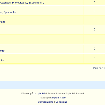
0
 Plastiques, Photographie, Expositions...
0
re, Spectacles
0
toire
0
0
0
toire
0
oire
Plus de 10
Développé par
phpBB
® Forum Software © phpBB Limited
Traduit par
phpBB-fr.com
Confidentialité
|
Conditions