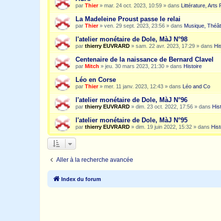
par
Thier
»
mar. 24 oct. 2023, 10:59
» dans
Littérature, Arts
La Madeleine Proust passe le relai
par
Thier
»
ven. 29 sept. 2023, 23:56
» dans
Musique, Théât
l'atelier monétaire de Dole, MàJ N°98
par
thierry EUVRARD
»
sam. 22 avr. 2023, 17:29
» dans
His
Centenaire de la naissance de Bernard Clavel
par
Mitch
»
jeu. 30 mars 2023, 21:30
» dans
Histoire
Léo en Corse
par
Thier
»
mer. 11 janv. 2023, 12:43
» dans
Léo and Co
l'atelier monétaire de Dole, MàJ N°96
par
thierry EUVRARD
»
dim. 23 oct. 2022, 17:56
» dans
His
l'atelier monétaire de Dole, MàJ N°95
par
thierry EUVRARD
»
dim. 19 juin 2022, 15:32
» dans
Hist
Aller à la recherche avancée
Index du forum