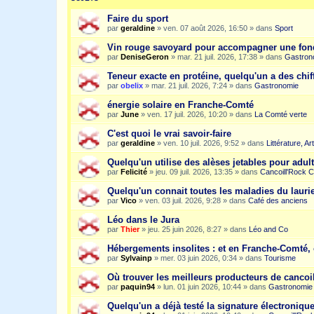
Faire du sport
par
geraldine
»
ven. 07 août 2026, 16:50
» dans
Sport
Vin rouge savoyard pour accompagner une fon
par
DeniseGeron
»
mar. 21 juil. 2026, 17:38
» dans
Gastron
Teneur exacte en protéine, quelqu'un a des chiff
par
obelix
»
mar. 21 juil. 2026, 7:24
» dans
Gastronomie
énergie solaire en Franche-Comté
par
June
»
ven. 17 juil. 2026, 10:20
» dans
La Comté verte
C'est quoi le vrai savoir-faire
par
geraldine
»
ven. 10 juil. 2026, 9:52
» dans
Littérature, A
Quelqu'un utilise des alèses jetables pour adult
par
Felicité
»
jeu. 09 juil. 2026, 13:35
» dans
Cancoill'Rock C
Quelqu'un connait toutes les maladies du laurie
par
Vico
»
ven. 03 juil. 2026, 9:28
» dans
Café des anciens
Léo dans le Jura
par
Thier
»
jeu. 25 juin 2026, 8:27
» dans
Léo and Co
Hébergements insolites : et en Franche-Comté, 
par
Sylvainp
»
mer. 03 juin 2026, 0:34
» dans
Tourisme
Où trouver les meilleurs producteurs de cancoi
par
paquin94
»
lun. 01 juin 2026, 10:44
» dans
Gastronomie
Quelqu'un a déjà testé la signature électroniqu