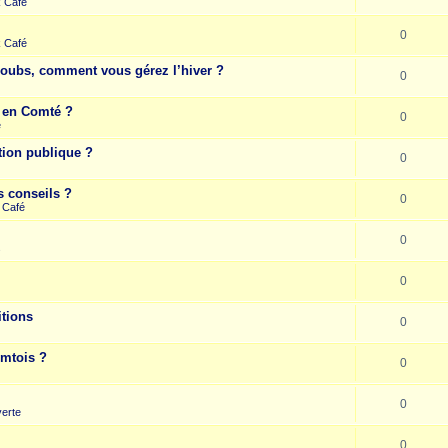
k Café
0
k Café
Doubs, comment vous gérez l’hiver ?
0
e en Comté ?
0
e
tion publique ?
0
s conseils ?
0
 Café
0
s
0
itions
0
omtois ?
0
0
erte
0