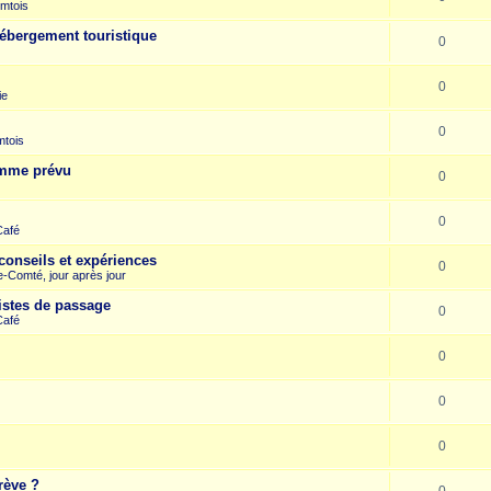
mtois
hébergement touristique
0
0
ie
0
mtois
omme prévu
0
0
Café
conseils et expériences
0
-Comté, jour après jour
istes de passage
0
Café
0
0
0
rève ?
0