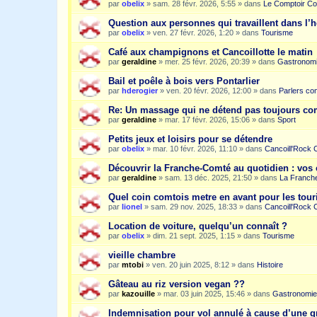
par
obelix
»
sam. 28 févr. 2026, 5:55
» dans
Le Comptoir Co
Question aux personnes qui travaillent dans l’
par
obelix
»
ven. 27 févr. 2026, 1:20
» dans
Tourisme
Café aux champignons et Cancoillotte le matin
par
geraldine
»
mer. 25 févr. 2026, 20:39
» dans
Gastronom
Bail et poêle à bois vers Pontarlier
par
hderogier
»
ven. 20 févr. 2026, 12:00
» dans
Parlers co
Re: Un massage qui ne détend pas toujours c
par
geraldine
»
mar. 17 févr. 2026, 15:06
» dans
Sport
Petits jeux et loisirs pour se détendre
par
obelix
»
mar. 10 févr. 2026, 11:10
» dans
Cancoill'Rock 
Découvrir la Franche-Comté au quotidien : vos 
par
geraldine
»
sam. 13 déc. 2025, 21:50
» dans
La Franche
Quel coin comtois metre en avant pour les tour
par
lionel
»
sam. 29 nov. 2025, 18:33
» dans
Cancoill'Rock 
Location de voiture, quelqu’un connaît ?
par
obelix
»
dim. 21 sept. 2025, 1:15
» dans
Tourisme
vieille chambre
par
mtobi
»
ven. 20 juin 2025, 8:12
» dans
Histoire
Gâteau au riz version vegan ??
par
kazouille
»
mar. 03 juin 2025, 15:46
» dans
Gastronomie
Indemnisation pour vol annulé à cause d’une g