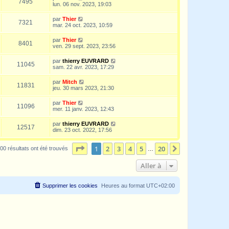
7495
lun. 06 nov. 2023, 19:03
par
Thier
7321
mar. 24 oct. 2023, 10:59
par
Thier
8401
ven. 29 sept. 2023, 23:56
par
thierry EUVRARD
11045
sam. 22 avr. 2023, 17:29
par
Mitch
11831
jeu. 30 mars 2023, 21:30
par
Thier
11096
mer. 11 janv. 2023, 12:43
par
thierry EUVRARD
12517
dim. 23 oct. 2022, 17:56
Page
1
sur
20
1
2
3
4
5
20
Suivante
00 résultats ont été trouvés
…
Aller à
Supprimer les cookies
Heures au format
UTC+02:00