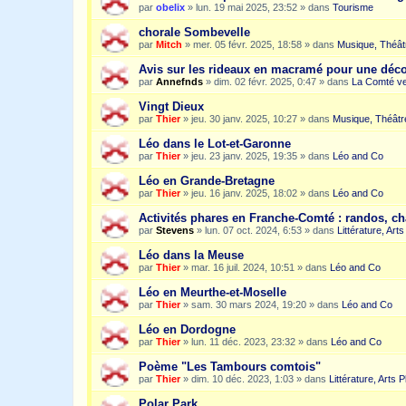
par
obelix
»
lun. 19 mai 2025, 23:52
» dans
Tourisme
chorale Sombevelle
par
Mitch
»
mer. 05 févr. 2025, 18:58
» dans
Musique, Théât
Avis sur les rideaux en macramé pour une dé
par
Annefnds
»
dim. 02 févr. 2025, 0:47
» dans
La Comté ve
Vingt Dieux
par
Thier
»
jeu. 30 janv. 2025, 10:27
» dans
Musique, Théâtr
Léo dans le Lot-et-Garonne
par
Thier
»
jeu. 23 janv. 2025, 19:35
» dans
Léo and Co
Léo en Grande-Bretagne
par
Thier
»
jeu. 16 janv. 2025, 18:02
» dans
Léo and Co
Activités phares en Franche-Comté : randos, c
par
Stevens
»
lun. 07 oct. 2024, 6:53
» dans
Littérature, Art
Léo dans la Meuse
par
Thier
»
mar. 16 juil. 2024, 10:51
» dans
Léo and Co
Léo en Meurthe-et-Moselle
par
Thier
»
sam. 30 mars 2024, 19:20
» dans
Léo and Co
Léo en Dordogne
par
Thier
»
lun. 11 déc. 2023, 23:32
» dans
Léo and Co
Poème "Les Tambours comtois"
par
Thier
»
dim. 10 déc. 2023, 1:03
» dans
Littérature, Arts 
Polar Park