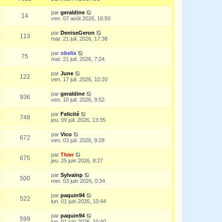
par
geraldine
14
ven. 07 août 2026, 16:50
par
DeniseGeron
113
mar. 21 juil. 2026, 17:38
par
obelix
75
mar. 21 juil. 2026, 7:24
par
June
122
ven. 17 juil. 2026, 10:20
par
geraldine
936
ven. 10 juil. 2026, 9:52
par
Felicité
748
jeu. 09 juil. 2026, 13:35
par
Vico
672
ven. 03 juil. 2026, 9:28
par
Thier
675
jeu. 25 juin 2026, 8:27
par
Sylvainp
500
mer. 03 juin 2026, 0:34
par
paquin94
522
lun. 01 juin 2026, 10:44
par
paquin94
599
lun. 01 juin 2026, 10:40