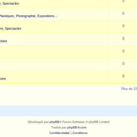
0
, Spectacles
0
 Plastiques, Photographie, Expositions...
0
re, Spectacles
0
toire
0
0
0
toire
Plus de 10
Développé par
phpBB
® Forum Software © phpBB Limited
Traduit par
phpBB-fr.com
Confidentialité
|
Conditions