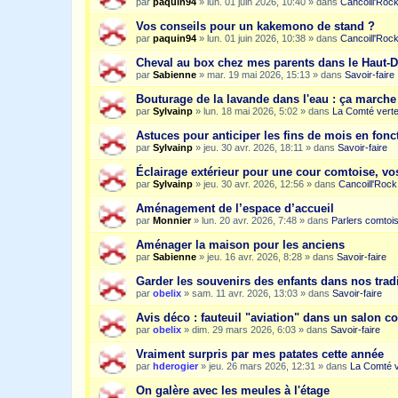
par
paquin94
»
lun. 01 juin 2026, 10:40
» dans
Cancoill'Roc
Vos conseils pour un kakemono de stand ?
par
paquin94
»
lun. 01 juin 2026, 10:38
» dans
Cancoill'Roc
Cheval au box chez mes parents dans le Haut-
par
Sabienne
»
mar. 19 mai 2026, 15:13
» dans
Savoir-faire
Bouturage de la lavande dans l'eau : ça march
par
Sylvainp
»
lun. 18 mai 2026, 5:02
» dans
La Comté vert
Astuces pour anticiper les fins de mois en fonc
par
Sylvainp
»
jeu. 30 avr. 2026, 18:11
» dans
Savoir-faire
Éclairage extérieur pour une cour comtoise, vo
par
Sylvainp
»
jeu. 30 avr. 2026, 12:56
» dans
Cancoill'Rock
Aménagement de l’espace d’accueil
par
Monnier
»
lun. 20 avr. 2026, 7:48
» dans
Parlers comtoi
Aménager la maison pour les anciens
par
Sabienne
»
jeu. 16 avr. 2026, 8:28
» dans
Savoir-faire
Garder les souvenirs des enfants dans nos trad
par
obelix
»
sam. 11 avr. 2026, 13:03
» dans
Savoir-faire
Avis déco : fauteuil "aviation" dans un salon c
par
obelix
»
dim. 29 mars 2026, 6:03
» dans
Savoir-faire
Vraiment surpris par mes patates cette année
par
hderogier
»
jeu. 26 mars 2026, 12:31
» dans
La Comté v
On galère avec les meules à l'étage