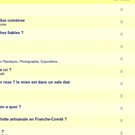
0
due comtoise
0
omie
res fiables ?
0
0
0
rts Plastiques, Photographie, Expositions...
e ici ?
0
afé
r rose ? le mien est dans un sale état
0
0
on a quoi ?
0
llotte artisanale en Franche-Comté ?
0
e ?
0