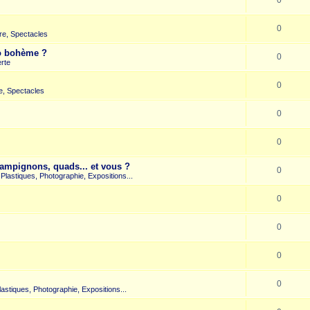
0
re, Spectacles
co bohème ?
0
rte
0
e, Spectacles
0
0
hampignons, quads... et vous ?
0
s Plastiques, Photographie, Expositions...
0
0
0
0
Plastiques, Photographie, Expositions...