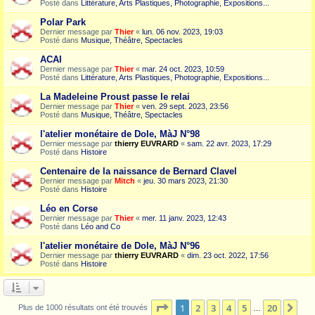
Posté dans
Littérature, Arts Plastiques, Photographie, Expositions...
Polar Park
Dernier message par
Thier
«
lun. 06 nov. 2023, 19:03
Posté dans
Musique, Théâtre, Spectacles
ACAI
Dernier message par
Thier
«
mar. 24 oct. 2023, 10:59
Posté dans
Littérature, Arts Plastiques, Photographie, Expositions...
La Madeleine Proust passe le relai
Dernier message par
Thier
«
ven. 29 sept. 2023, 23:56
Posté dans
Musique, Théâtre, Spectacles
l'atelier monétaire de Dole, MàJ N°98
Dernier message par
thierry EUVRARD
«
sam. 22 avr. 2023, 17:29
Posté dans
Histoire
Centenaire de la naissance de Bernard Clavel
Dernier message par
Mitch
«
jeu. 30 mars 2023, 21:30
Posté dans
Histoire
Léo en Corse
Dernier message par
Thier
«
mer. 11 janv. 2023, 12:43
Posté dans
Léo and Co
l'atelier monétaire de Dole, MàJ N°96
Dernier message par
thierry EUVRARD
«
dim. 23 oct. 2022, 17:56
Posté dans
Histoire
Page
1
sur
20
1
2
3
4
5
20
Sui
Plus de 1000 résultats ont été trouvés
…