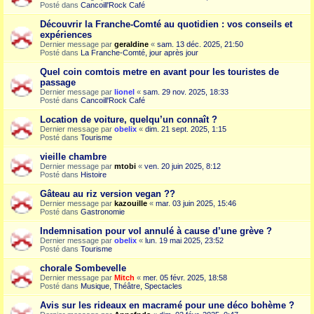
Posté dans
Cancoill'Rock Café
Découvrir la Franche-Comté au quotidien : vos conseils et
expériences
Dernier message par
geraldine
«
sam. 13 déc. 2025, 21:50
Posté dans
La Franche-Comté, jour après jour
Quel coin comtois metre en avant pour les touristes de
passage
Dernier message par
lionel
«
sam. 29 nov. 2025, 18:33
Posté dans
Cancoill'Rock Café
Location de voiture, quelqu’un connaît ?
Dernier message par
obelix
«
dim. 21 sept. 2025, 1:15
Posté dans
Tourisme
vieille chambre
Dernier message par
mtobi
«
ven. 20 juin 2025, 8:12
Posté dans
Histoire
Gâteau au riz version vegan ??
Dernier message par
kazouille
«
mar. 03 juin 2025, 15:46
Posté dans
Gastronomie
Indemnisation pour vol annulé à cause d’une grève ?
Dernier message par
obelix
«
lun. 19 mai 2025, 23:52
Posté dans
Tourisme
chorale Sombevelle
Dernier message par
Mitch
«
mer. 05 févr. 2025, 18:58
Posté dans
Musique, Théâtre, Spectacles
Avis sur les rideaux en macramé pour une déco bohème ?