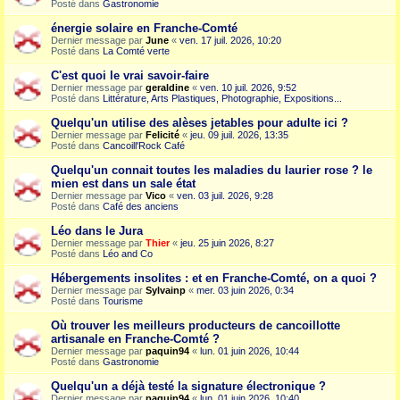
Posté dans
Gastronomie
énergie solaire en Franche-Comté
Dernier message par
June
«
ven. 17 juil. 2026, 10:20
Posté dans
La Comté verte
C'est quoi le vrai savoir-faire
Dernier message par
geraldine
«
ven. 10 juil. 2026, 9:52
Posté dans
Littérature, Arts Plastiques, Photographie, Expositions...
Quelqu'un utilise des alèses jetables pour adulte ici ?
Dernier message par
Felicité
«
jeu. 09 juil. 2026, 13:35
Posté dans
Cancoill'Rock Café
Quelqu'un connait toutes les maladies du laurier rose ? le
mien est dans un sale état
Dernier message par
Vico
«
ven. 03 juil. 2026, 9:28
Posté dans
Café des anciens
Léo dans le Jura
Dernier message par
Thier
«
jeu. 25 juin 2026, 8:27
Posté dans
Léo and Co
Hébergements insolites : et en Franche-Comté, on a quoi ?
Dernier message par
Sylvainp
«
mer. 03 juin 2026, 0:34
Posté dans
Tourisme
Où trouver les meilleurs producteurs de cancoillotte
artisanale en Franche-Comté ?
Dernier message par
paquin94
«
lun. 01 juin 2026, 10:44
Posté dans
Gastronomie
Quelqu'un a déjà testé la signature électronique ?
Dernier message par
paquin94
«
lun. 01 juin 2026, 10:40