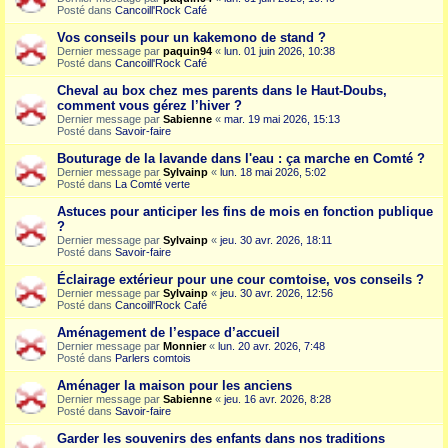
Posté dans
Cancoill'Rock Café
Vos conseils pour un kakemono de stand ?
Dernier message par
paquin94
«
lun. 01 juin 2026, 10:38
Posté dans
Cancoill'Rock Café
Cheval au box chez mes parents dans le Haut-Doubs,
comment vous gérez l’hiver ?
Dernier message par
Sabienne
«
mar. 19 mai 2026, 15:13
Posté dans
Savoir-faire
Bouturage de la lavande dans l'eau : ça marche en Comté ?
Dernier message par
Sylvainp
«
lun. 18 mai 2026, 5:02
Posté dans
La Comté verte
Astuces pour anticiper les fins de mois en fonction publique
?
Dernier message par
Sylvainp
«
jeu. 30 avr. 2026, 18:11
Posté dans
Savoir-faire
Éclairage extérieur pour une cour comtoise, vos conseils ?
Dernier message par
Sylvainp
«
jeu. 30 avr. 2026, 12:56
Posté dans
Cancoill'Rock Café
Aménagement de l’espace d’accueil
Dernier message par
Monnier
«
lun. 20 avr. 2026, 7:48
Posté dans
Parlers comtois
Aménager la maison pour les anciens
Dernier message par
Sabienne
«
jeu. 16 avr. 2026, 8:28
Posté dans
Savoir-faire
Garder les souvenirs des enfants dans nos traditions