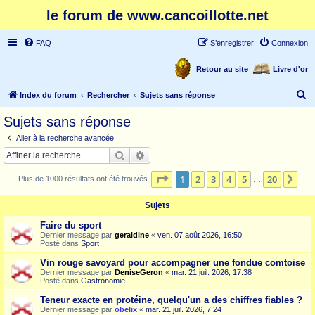
le forum de www.cancoillotte.net
FAQ
S’enregistrer
Connexion
Retour au site
Livre d'or
R
Index du forum
Rechercher
Sujets sans réponse
e
Sujets sans réponse
c
Aller à la recherche avancée
h
Rechercher
Recherche avancée
e
Page
1
sur
20
1
2
3
4
5
20
Sui
Plus de 1000 résultats ont été trouvés
r
…
c
Sujets
h
Faire du sport
e
Dernier message par
geraldine
«
ven. 07 août 2026, 16:50
Posté dans
Sport
r
Vin rouge savoyard pour accompagner une fondue comtoise
Dernier message par
DeniseGeron
«
mar. 21 juil. 2026, 17:38
Posté dans
Gastronomie
Teneur exacte en protéine, quelqu'un a des chiffres fiables ?
Dernier message par
obelix
«
mar. 21 juil. 2026, 7:24