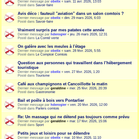
Dernier message par
obelix
«
sam. 11 avr. 2026, 13:03
Posté dans
Savoir-faire
Avis déco : fauteuil "aviation" dans un salon comtois ?
Dernier message par
obelix
«
dim. 29 mars 2026, 6:03
Posté dans
Savoir-faire
Vraiment surpris par mes patates cette année
Dernier message par
hderogier
«
jeu. 26 mars 2026, 12:31
Posté dans
La Comté verte
On galère avec les meules à l'étage
Dernier message par
obelix
«
sam. 28 févr. 2026, 5:55
Posté dans
Le Comptoir Comtois
Question aux personnes qui travaillent dans l’hébergement
touristique
Dernier message par
obelix
«
ven. 27 févr. 2026, 1:20
Posté dans
Tourisme
Café aux champignons et Cancoillotte le matin
Dernier message par
geraldine
«
mer. 25 févr. 2026, 20:39
Posté dans
Gastronomie
Bail et poêle à bois vers Pontarlier
Dernier message par
hderogier
«
ven. 20 févr. 2026, 12:00
Posté dans
Parlers comtois
Re: Un massage qui ne détend pas toujours comme prévu
Dernier message par
geraldine
«
mar. 17 févr. 2026, 15:06
Posté dans
Sport
Petits jeux et loisirs pour se détendre
Dernier message par
obelix
«
mar. 10 févr. 2026, 11:10