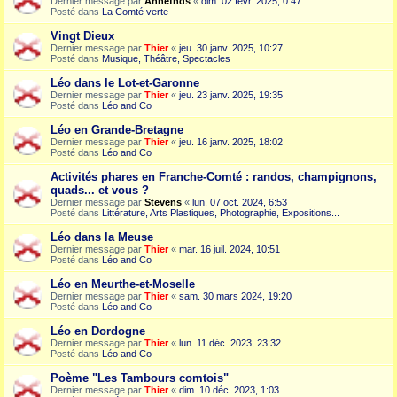
Dernier message par
Annefnds
«
dim. 02 févr. 2025, 0:47
Posté dans
La Comté verte
Vingt Dieux
Dernier message par
Thier
«
jeu. 30 janv. 2025, 10:27
Posté dans
Musique, Théâtre, Spectacles
Léo dans le Lot-et-Garonne
Dernier message par
Thier
«
jeu. 23 janv. 2025, 19:35
Posté dans
Léo and Co
Léo en Grande-Bretagne
Dernier message par
Thier
«
jeu. 16 janv. 2025, 18:02
Posté dans
Léo and Co
Activités phares en Franche-Comté : randos, champignons,
quads... et vous ?
Dernier message par
Stevens
«
lun. 07 oct. 2024, 6:53
Posté dans
Littérature, Arts Plastiques, Photographie, Expositions...
Léo dans la Meuse
Dernier message par
Thier
«
mar. 16 juil. 2024, 10:51
Posté dans
Léo and Co
Léo en Meurthe-et-Moselle
Dernier message par
Thier
«
sam. 30 mars 2024, 19:20
Posté dans
Léo and Co
Léo en Dordogne
Dernier message par
Thier
«
lun. 11 déc. 2023, 23:32
Posté dans
Léo and Co
Poème "Les Tambours comtois"
Dernier message par
Thier
«
dim. 10 déc. 2023, 1:03