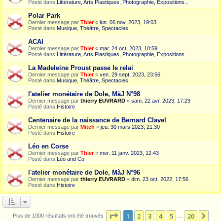
Posté dans
Littérature, Arts Plastiques, Photographie, Expositions...
Polar Park
Dernier message par
Thier
«
lun. 06 nov. 2023, 19:03
Posté dans
Musique, Théâtre, Spectacles
ACAI
Dernier message par
Thier
«
mar. 24 oct. 2023, 10:59
Posté dans
Littérature, Arts Plastiques, Photographie, Expositions...
La Madeleine Proust passe le relai
Dernier message par
Thier
«
ven. 29 sept. 2023, 23:56
Posté dans
Musique, Théâtre, Spectacles
l'atelier monétaire de Dole, MàJ N°98
Dernier message par
thierry EUVRARD
«
sam. 22 avr. 2023, 17:29
Posté dans
Histoire
Centenaire de la naissance de Bernard Clavel
Dernier message par
Mitch
«
jeu. 30 mars 2023, 21:30
Posté dans
Histoire
Léo en Corse
Dernier message par
Thier
«
mer. 11 janv. 2023, 12:43
Posté dans
Léo and Co
l'atelier monétaire de Dole, MàJ N°96
Dernier message par
thierry EUVRARD
«
dim. 23 oct. 2022, 17:56
Posté dans
Histoire
Page
1
sur
20
1
2
3
4
5
20
Sui
Plus de 1000 résultats ont été trouvés
…