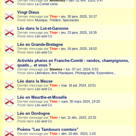
Dernier message par
Annefnds
«
dim. 02 févr. 2025, 0:47
Posté dans
La Comté verte
Vingt Dieux
Dernier message par
Thier
«
jeu. 30 janv. 2025, 10:27
Posté dans
Musique, Théâtre, Spectacles
Léo dans le Lot-et-Garonne
Dernier message par
Thier
«
jeu. 23 janv. 2025, 19:35
Posté dans
Léo and Co
Léo en Grande-Bretagne
Dernier message par
Thier
«
jeu. 16 janv. 2025, 18:02
Posté dans
Léo and Co
Activités phares en Franche-Comté : randos, champignons,
quads... et vous ?
Dernier message par
Stevens
«
lun. 07 oct. 2024, 6:53
Posté dans
Littérature, Arts Plastiques, Photographie, Expositions...
Léo dans la Meuse
Dernier message par
Thier
«
mar. 16 juil. 2024, 10:51
Posté dans
Léo and Co
Léo en Meurthe-et-Moselle
Dernier message par
Thier
«
sam. 30 mars 2024, 19:20
Posté dans
Léo and Co
Léo en Dordogne
Dernier message par
Thier
«
lun. 11 déc. 2023, 23:32
Posté dans
Léo and Co
Poème "Les Tambours comtois"
Dernier message par
Thier
«
dim. 10 déc. 2023, 1:03