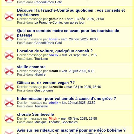
Posté dans
Cancoill'Rock Café
Découvrir la Franche-Comté au quotidien : vos conseils et
expériences
Dernier message par
geraldine
«
sam. 13 déc. 2025, 21:50
Posté dans
La Franche-Comté, jour après jour
Quel coin comtois metre en avant pour les touristes de
passage
Dernier message par
lionel
«
sam. 29 nov. 2025, 18:33
Posté dans
Cancoill'Rock Café
Location de voiture, quelqu’un connaît ?
Dernier message par
obelix
«
dim. 21 sept. 2025, 1:15
Posté dans
Tourisme
vieille chambre
Dernier message par
mtobi
«
ven. 20 juin 2025, 8:12
Posté dans
Histoire
Gâteau au riz version vegan ??
Dernier message par
kazouille
«
mar. 03 juin 2025, 15:46
Posté dans
Gastronomie
Indemnisation pour vol annulé à cause d’une grève ?
Dernier message par
obelix
«
lun. 19 mai 2025, 23:52
Posté dans
Tourisme
chorale Sombevelle
Dernier message par
Mitch
«
mer. 05 févr. 2025, 18:58
Posté dans
Musique, Théâtre, Spectacles
Avis sur les rideaux en macramé pour une déco bohème ?