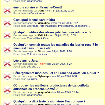
Posté dans
Gastronomie
énergie solaire en Franche-Comté
Dernier message par
June
«
ven. 17 juil. 2026, 10:20
Posté dans
La Comté verte
C'est quoi le vrai savoir-faire
Dernier message par
geraldine
«
ven. 10 juil. 2026, 9:52
Posté dans
Littérature, Arts Plastiques, Photographie, Expositions...
Quelqu'un utilise des alèses jetables pour adulte ici ?
Dernier message par
Felicité
«
jeu. 09 juil. 2026, 13:35
Posté dans
Cancoill'Rock Café
Quelqu'un connait toutes les maladies du laurier rose ? le
mien est dans un sale état
Dernier message par
Vico
«
ven. 03 juil. 2026, 9:28
Posté dans
Café des anciens
Léo dans le Jura
Dernier message par
Thier
«
jeu. 25 juin 2026, 8:27
Posté dans
Léo and Co
Hébergements insolites : et en Franche-Comté, on a quoi ?
Dernier message par
Sylvainp
«
mer. 03 juin 2026, 0:34
Posté dans
Tourisme
Où trouver les meilleurs producteurs de cancoillotte
artisanale en Franche-Comté ?
Dernier message par
paquin94
«
lun. 01 juin 2026, 10:44
Posté dans
Gastronomie
Quelqu'un a déjà testé la signature électronique ?
Dernier message par
paquin94
«
lun. 01 juin 2026, 10:40