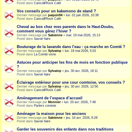
Posté dans
Cancoill'Rock Café
Vos conseils pour un kakemono de stand ?
Dernier message par
paquin94
«
lun. 01 juin 2026, 10:38
Posté dans
Cancoill'Rock Café
Cheval au box chez mes parents dans le Haut-Doubs,
comment vous gérez l’hiver ?
Dernier message par
Sabienne
«
mar. 19 mai 2026, 15:13
Posté dans
Savoir-faire
Bouturage de la lavande dans l'eau : ça marche en Comté ?
Dernier message par
Sylvainp
«
lun. 18 mai 2026, 5:02
Posté dans
La Comté verte
Astuces pour anticiper les fins de mois en fonction publique
?
Dernier message par
Sylvainp
«
jeu. 30 avr. 2026, 18:11
Posté dans
Savoir-faire
Éclairage extérieur pour une cour comtoise, vos conseils ?
Dernier message par
Sylvainp
«
jeu. 30 avr. 2026, 12:56
Posté dans
Cancoill'Rock Café
Aménagement de l’espace d’accueil
Dernier message par
Monnier
«
lun. 20 avr. 2026, 7:48
Posté dans
Parlers comtois
Aménager la maison pour les anciens
Dernier message par
Sabienne
«
jeu. 16 avr. 2026, 8:28
Posté dans
Savoir-faire
Garder les souvenirs des enfants dans nos traditions