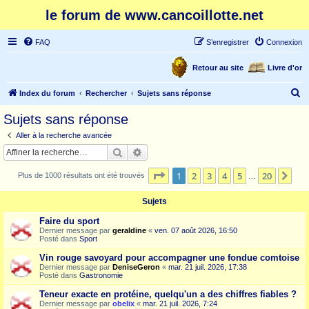
le forum de www.cancoillotte.net
FAQ
S’enregistrer
Connexion
Retour au site
Livre d'or
R
Index du forum
Rechercher
Sujets sans réponse
e
Sujets sans réponse
c
Aller à la recherche avancée
h
Rechercher
Recherche avancée
e
Page
1
sur
20
1
2
3
4
5
20
Sui
Plus de 1000 résultats ont été trouvés
r
…
c
Sujets
h
Faire du sport
e
Dernier message par
geraldine
«
ven. 07 août 2026, 16:50
Posté dans
Sport
r
Vin rouge savoyard pour accompagner une fondue comtoise
Dernier message par
DeniseGeron
«
mar. 21 juil. 2026, 17:38
Posté dans
Gastronomie
Teneur exacte en protéine, quelqu'un a des chiffres fiables ?
Dernier message par
obelix
«
mar. 21 juil. 2026, 7:24