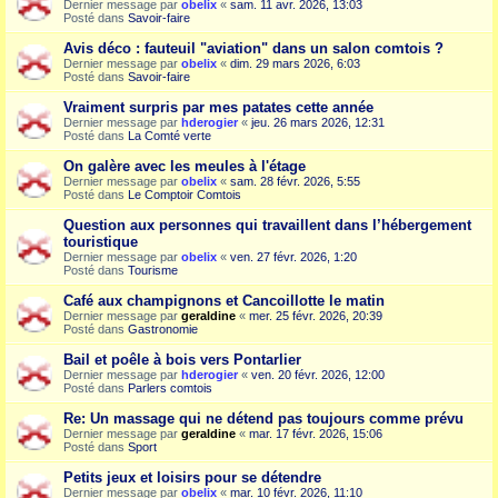
Dernier message par
obelix
«
sam. 11 avr. 2026, 13:03
Posté dans
Savoir-faire
Avis déco : fauteuil "aviation" dans un salon comtois ?
Dernier message par
obelix
«
dim. 29 mars 2026, 6:03
Posté dans
Savoir-faire
Vraiment surpris par mes patates cette année
Dernier message par
hderogier
«
jeu. 26 mars 2026, 12:31
Posté dans
La Comté verte
On galère avec les meules à l'étage
Dernier message par
obelix
«
sam. 28 févr. 2026, 5:55
Posté dans
Le Comptoir Comtois
Question aux personnes qui travaillent dans l’hébergement
touristique
Dernier message par
obelix
«
ven. 27 févr. 2026, 1:20
Posté dans
Tourisme
Café aux champignons et Cancoillotte le matin
Dernier message par
geraldine
«
mer. 25 févr. 2026, 20:39
Posté dans
Gastronomie
Bail et poêle à bois vers Pontarlier
Dernier message par
hderogier
«
ven. 20 févr. 2026, 12:00
Posté dans
Parlers comtois
Re: Un massage qui ne détend pas toujours comme prévu
Dernier message par
geraldine
«
mar. 17 févr. 2026, 15:06
Posté dans
Sport
Petits jeux et loisirs pour se détendre
Dernier message par
obelix
«
mar. 10 févr. 2026, 11:10