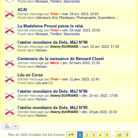
Posté dans
Musique, Théâtre, Spectacles
ACAI
Dernier message par
Thier
«
mar. 24 oct. 2023, 10:59
Posté dans
Littérature, Arts Plastiques, Photographie, Expositions...
La Madeleine Proust passe le relai
Dernier message par
Thier
«
ven. 29 sept. 2023, 23:56
Posté dans
Musique, Théâtre, Spectacles
l'atelier monétaire de Dole, MàJ N°98
Dernier message par
thierry EUVRARD
«
sam. 22 avr. 2023, 17:29
Posté dans
Histoire
Centenaire de la naissance de Bernard Clavel
Dernier message par
Mitch
«
jeu. 30 mars 2023, 21:30
Posté dans
Histoire
Léo en Corse
Dernier message par
Thier
«
mer. 11 janv. 2023, 12:43
Posté dans
Léo and Co
l'atelier monétaire de Dole, MàJ N°96
Dernier message par
thierry EUVRARD
«
dim. 23 oct. 2022, 17:56
Posté dans
Histoire
l'atelier monétaire de Dole, MàJ N°95
Dernier message par
thierry EUVRARD
«
dim. 19 juin 2022, 15:32
Posté dans
Histoire
Page
1
sur
20
1
2
3
4
5
20
Sui
Plus de 1000 résultats ont été trouvés
…