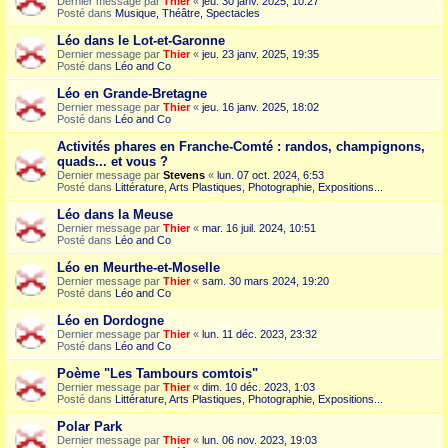
Dernier message par
Thier
«
jeu. 30 janv. 2025, 10:27
Posté dans
Musique, Théâtre, Spectacles
Léo dans le Lot-et-Garonne
Dernier message par
Thier
«
jeu. 23 janv. 2025, 19:35
Posté dans
Léo and Co
Léo en Grande-Bretagne
Dernier message par
Thier
«
jeu. 16 janv. 2025, 18:02
Posté dans
Léo and Co
Activités phares en Franche-Comté : randos, champignons,
quads... et vous ?
Dernier message par
Stevens
«
lun. 07 oct. 2024, 6:53
Posté dans
Littérature, Arts Plastiques, Photographie, Expositions...
Léo dans la Meuse
Dernier message par
Thier
«
mar. 16 juil. 2024, 10:51
Posté dans
Léo and Co
Léo en Meurthe-et-Moselle
Dernier message par
Thier
«
sam. 30 mars 2024, 19:20
Posté dans
Léo and Co
Léo en Dordogne
Dernier message par
Thier
«
lun. 11 déc. 2023, 23:32
Posté dans
Léo and Co
Poème "Les Tambours comtois"
Dernier message par
Thier
«
dim. 10 déc. 2023, 1:03
Posté dans
Littérature, Arts Plastiques, Photographie, Expositions...
Polar Park
Dernier message par
Thier
«
lun. 06 nov. 2023, 19:03