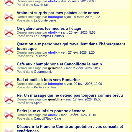
Dernier message par
obelix
«
dim. 29 mars 2026, 6:03
Posté dans
Savoir-faire
Vraiment surpris par mes patates cette année
Dernier message par
hderogier
«
jeu. 26 mars 2026, 12:31
Posté dans
La Comté verte
On galère avec les meules à l'étage
Dernier message par
obelix
«
sam. 28 févr. 2026, 5:55
Posté dans
Le Comptoir Comtois
Question aux personnes qui travaillent dans l’hébergement
touristique
Dernier message par
obelix
«
ven. 27 févr. 2026, 1:20
Posté dans
Tourisme
Café aux champignons et Cancoillotte le matin
Dernier message par
geraldine
«
mer. 25 févr. 2026, 20:39
Posté dans
Gastronomie
Bail et poêle à bois vers Pontarlier
Dernier message par
hderogier
«
ven. 20 févr. 2026, 12:00
Posté dans
Parlers comtois
Re: Un massage qui ne détend pas toujours comme prévu
Dernier message par
geraldine
«
mar. 17 févr. 2026, 15:06
Posté dans
Sport
Petits jeux et loisirs pour se détendre
Dernier message par
obelix
«
mar. 10 févr. 2026, 11:10
Posté dans
Cancoill'Rock Café
Découvrir la Franche-Comté au quotidien : vos conseils et
expériences