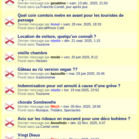
Dernier message par
geraldine
«
sam. 13 déc. 2025, 21:50
Posté dans
La Franche-Comté, jour après jour
Quel coin comtois metre en avant pour les touristes de
passage
Dernier message par
lionel
«
sam. 29 nov. 2025, 18:33
Posté dans
Cancoill'Rock Café
Location de voiture, quelqu’un connaît ?
Dernier message par
obelix
«
dim. 21 sept. 2025, 1:15
Posté dans
Tourisme
vieille chambre
Dernier message par
mtobi
«
ven. 20 juin 2025, 8:12
Posté dans
Histoire
Gâteau au riz version vegan ??
Dernier message par
kazouille
«
mar. 03 juin 2025, 15:46
Posté dans
Gastronomie
Indemnisation pour vol annulé à cause d’une grève ?
Dernier message par
obelix
«
lun. 19 mai 2025, 23:52
Posté dans
Tourisme
chorale Sombevelle
Dernier message par
Mitch
«
mer. 05 févr. 2025, 18:58
Posté dans
Musique, Théâtre, Spectacles
Avis sur les rideaux en macramé pour une déco bohème ?
Dernier message par
Annefnds
«
dim. 02 févr. 2025, 0:47
Posté dans
La Comté verte
Vingt Dieux