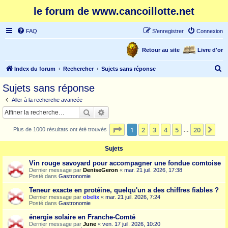
le forum de www.cancoillotte.net
FAQ
S’enregistrer
Connexion
Retour au site
Livre d'or
R
Index du forum
Rechercher
Sujets sans réponse
e
Sujets sans réponse
c
Aller à la recherche avancée
h
Rechercher
Recherche avancée
e
Page
1
sur
20
1
2
3
4
5
20
Sui
Plus de 1000 résultats ont été trouvés
r
…
c
Sujets
h
Vin rouge savoyard pour accompagner une fondue comtoise
e
Dernier message par
DeniseGeron
«
mar. 21 juil. 2026, 17:38
Posté dans
Gastronomie
r
Teneur exacte en protéine, quelqu'un a des chiffres fiables ?
Dernier message par
obelix
«
mar. 21 juil. 2026, 7:24
Posté dans
Gastronomie
énergie solaire en Franche-Comté
Dernier message par
June
«
ven. 17 juil. 2026, 10:20