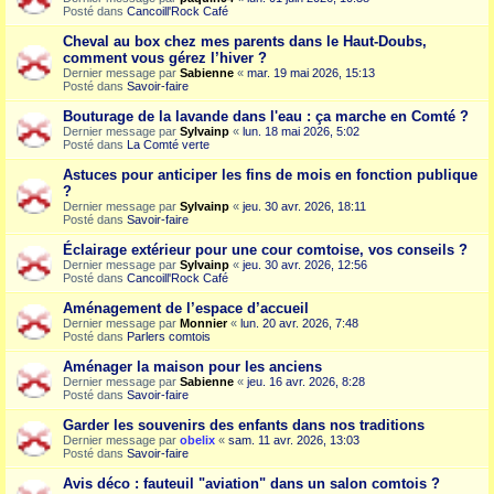
Posté dans
Cancoill'Rock Café
Cheval au box chez mes parents dans le Haut-Doubs,
comment vous gérez l’hiver ?
Dernier message par
Sabienne
«
mar. 19 mai 2026, 15:13
Posté dans
Savoir-faire
Bouturage de la lavande dans l'eau : ça marche en Comté ?
Dernier message par
Sylvainp
«
lun. 18 mai 2026, 5:02
Posté dans
La Comté verte
Astuces pour anticiper les fins de mois en fonction publique
?
Dernier message par
Sylvainp
«
jeu. 30 avr. 2026, 18:11
Posté dans
Savoir-faire
Éclairage extérieur pour une cour comtoise, vos conseils ?
Dernier message par
Sylvainp
«
jeu. 30 avr. 2026, 12:56
Posté dans
Cancoill'Rock Café
Aménagement de l’espace d’accueil
Dernier message par
Monnier
«
lun. 20 avr. 2026, 7:48
Posté dans
Parlers comtois
Aménager la maison pour les anciens
Dernier message par
Sabienne
«
jeu. 16 avr. 2026, 8:28
Posté dans
Savoir-faire
Garder les souvenirs des enfants dans nos traditions
Dernier message par
obelix
«
sam. 11 avr. 2026, 13:03
Posté dans
Savoir-faire
Avis déco : fauteuil "aviation" dans un salon comtois ?