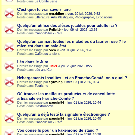
Posté dans
La Comté verte
C'est quoi le vrai savoir-faire
Dernier message par
geraldine
«
ven. 10 juil. 2026, 9:52
Posté dans
Littérature, Arts Plastiques, Photographie, Expositions...
Quelqu'un utilise des alèses jetables pour adulte ici ?
Dernier message par
Felicité
«
jeu. 09 juil. 2026, 13:35
Posté dans
Cancoill'Rock Café
Quelqu'un connait toutes les maladies du laurier rose ? le
mien est dans un sale état
Dernier message par
Vico
«
ven. 03 juil. 2026, 9:28
Posté dans
Café des anciens
Léo dans le Jura
Dernier message par
Thier
«
jeu. 25 juin 2026, 8:27
Posté dans
Léo and Co
Hébergements insolites : et en Franche-Comté, on a quoi ?
Dernier message par
Sylvainp
«
mer. 03 juin 2026, 0:34
Posté dans
Tourisme
Où trouver les meilleurs producteurs de cancoillotte
artisanale en Franche-Comté ?
Dernier message par
paquin94
«
lun. 01 juin 2026, 10:44
Posté dans
Gastronomie
Quelqu'un a déjà testé la signature électronique ?
Dernier message par
paquin94
«
lun. 01 juin 2026, 10:40
Posté dans
Cancoill'Rock Café
Vos conseils pour un kakemono de stand ?
Dernier message par
paquin94
«
lun. 01 juin 2026, 10:38