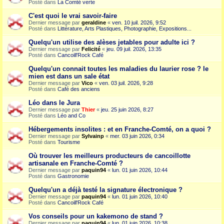
Posté dans
La Comté verte
C'est quoi le vrai savoir-faire
Dernier message par
geraldine
«
ven. 10 juil. 2026, 9:52
Posté dans
Littérature, Arts Plastiques, Photographie, Expositions...
Quelqu'un utilise des alèses jetables pour adulte ici ?
Dernier message par
Felicité
«
jeu. 09 juil. 2026, 13:35
Posté dans
Cancoill'Rock Café
Quelqu'un connait toutes les maladies du laurier rose ? le
mien est dans un sale état
Dernier message par
Vico
«
ven. 03 juil. 2026, 9:28
Posté dans
Café des anciens
Léo dans le Jura
Dernier message par
Thier
«
jeu. 25 juin 2026, 8:27
Posté dans
Léo and Co
Hébergements insolites : et en Franche-Comté, on a quoi ?
Dernier message par
Sylvainp
«
mer. 03 juin 2026, 0:34
Posté dans
Tourisme
Où trouver les meilleurs producteurs de cancoillotte
artisanale en Franche-Comté ?
Dernier message par
paquin94
«
lun. 01 juin 2026, 10:44
Posté dans
Gastronomie
Quelqu'un a déjà testé la signature électronique ?
Dernier message par
paquin94
«
lun. 01 juin 2026, 10:40
Posté dans
Cancoill'Rock Café
Vos conseils pour un kakemono de stand ?
Dernier message par
paquin94
«
lun. 01 juin 2026, 10:38