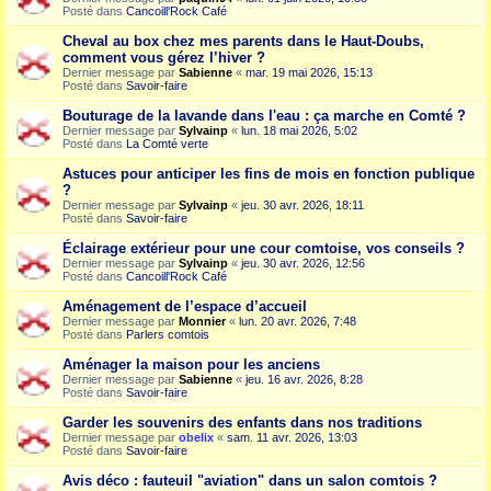
Posté dans
Cancoill'Rock Café
Cheval au box chez mes parents dans le Haut-Doubs,
comment vous gérez l’hiver ?
Dernier message par
Sabienne
«
mar. 19 mai 2026, 15:13
Posté dans
Savoir-faire
Bouturage de la lavande dans l'eau : ça marche en Comté ?
Dernier message par
Sylvainp
«
lun. 18 mai 2026, 5:02
Posté dans
La Comté verte
Astuces pour anticiper les fins de mois en fonction publique
?
Dernier message par
Sylvainp
«
jeu. 30 avr. 2026, 18:11
Posté dans
Savoir-faire
Éclairage extérieur pour une cour comtoise, vos conseils ?
Dernier message par
Sylvainp
«
jeu. 30 avr. 2026, 12:56
Posté dans
Cancoill'Rock Café
Aménagement de l’espace d’accueil
Dernier message par
Monnier
«
lun. 20 avr. 2026, 7:48
Posté dans
Parlers comtois
Aménager la maison pour les anciens
Dernier message par
Sabienne
«
jeu. 16 avr. 2026, 8:28
Posté dans
Savoir-faire
Garder les souvenirs des enfants dans nos traditions
Dernier message par
obelix
«
sam. 11 avr. 2026, 13:03
Posté dans
Savoir-faire
Avis déco : fauteuil "aviation" dans un salon comtois ?