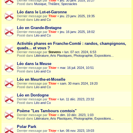
Dernier message par
Thier
«
jeu. 30 janv. 2025, 10:27
Posté dans
Musique, Théâtre, Spectacles
Léo dans le Lot-et-Garonne
Dernier message par
Thier
«
jeu. 23 janv. 2025, 19:35
Posté dans
Léo and Co
Léo en Grande-Bretagne
Dernier message par
Thier
«
jeu. 16 janv. 2025, 18:02
Posté dans
Léo and Co
Activités phares en Franche-Comté : randos, champignons,
quads... et vous ?
Dernier message par
Stevens
«
lun. 07 oct. 2024, 6:53
Posté dans
Littérature, Arts Plastiques, Photographie, Expositions...
Léo dans la Meuse
Dernier message par
Thier
«
mar. 16 juil. 2024, 10:51
Posté dans
Léo and Co
Léo en Meurthe-et-Moselle
Dernier message par
Thier
«
sam. 30 mars 2024, 19:20
Posté dans
Léo and Co
Léo en Dordogne
Dernier message par
Thier
«
lun. 11 déc. 2023, 23:32
Posté dans
Léo and Co
Poème "Les Tambours comtois"
Dernier message par
Thier
«
dim. 10 déc. 2023, 1:03
Posté dans
Littérature, Arts Plastiques, Photographie, Expositions...
Polar Park
Dernier message par
Thier
«
lun. 06 nov. 2023, 19:03