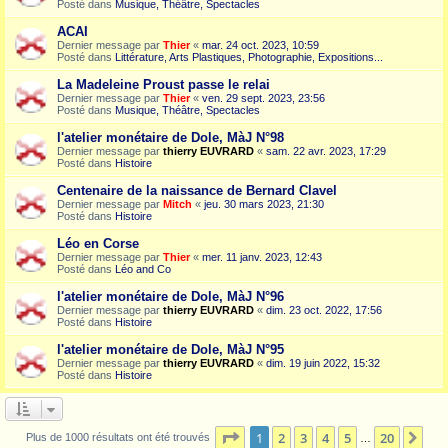
Posté dans
Musique, Théâtre, Spectacles
ACAI
Dernier message par
Thier
«
mar. 24 oct. 2023, 10:59
Posté dans
Littérature, Arts Plastiques, Photographie, Expositions...
La Madeleine Proust passe le relai
Dernier message par
Thier
«
ven. 29 sept. 2023, 23:56
Posté dans
Musique, Théâtre, Spectacles
l'atelier monétaire de Dole, MàJ N°98
Dernier message par
thierry EUVRARD
«
sam. 22 avr. 2023, 17:29
Posté dans
Histoire
Centenaire de la naissance de Bernard Clavel
Dernier message par
Mitch
«
jeu. 30 mars 2023, 21:30
Posté dans
Histoire
Léo en Corse
Dernier message par
Thier
«
mer. 11 janv. 2023, 12:43
Posté dans
Léo and Co
l'atelier monétaire de Dole, MàJ N°96
Dernier message par
thierry EUVRARD
«
dim. 23 oct. 2022, 17:56
Posté dans
Histoire
l'atelier monétaire de Dole, MàJ N°95
Dernier message par
thierry EUVRARD
«
dim. 19 juin 2022, 15:32
Posté dans
Histoire
Page
1
sur
20
1
2
3
4
5
20
Sui
Plus de 1000 résultats ont été trouvés
…