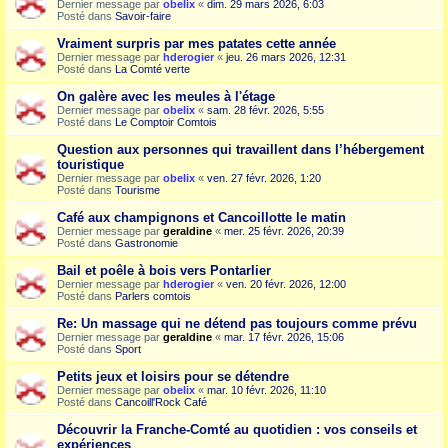
Dernier message par
obelix
«
dim. 29 mars 2026, 6:03
Posté dans
Savoir-faire
Vraiment surpris par mes patates cette année
Dernier message par
hderogier
«
jeu. 26 mars 2026, 12:31
Posté dans
La Comté verte
On galère avec les meules à l'étage
Dernier message par
obelix
«
sam. 28 févr. 2026, 5:55
Posté dans
Le Comptoir Comtois
Question aux personnes qui travaillent dans l’hébergement
touristique
Dernier message par
obelix
«
ven. 27 févr. 2026, 1:20
Posté dans
Tourisme
Café aux champignons et Cancoillotte le matin
Dernier message par
geraldine
«
mer. 25 févr. 2026, 20:39
Posté dans
Gastronomie
Bail et poêle à bois vers Pontarlier
Dernier message par
hderogier
«
ven. 20 févr. 2026, 12:00
Posté dans
Parlers comtois
Re: Un massage qui ne détend pas toujours comme prévu
Dernier message par
geraldine
«
mar. 17 févr. 2026, 15:06
Posté dans
Sport
Petits jeux et loisirs pour se détendre
Dernier message par
obelix
«
mar. 10 févr. 2026, 11:10
Posté dans
Cancoill'Rock Café
Découvrir la Franche-Comté au quotidien : vos conseils et
expériences