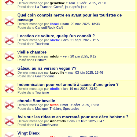
Dernier message par
geraldine
«
sam. 13 déc. 2025, 21:50
Posté dans
La Franche-Comté, jour après jour
Quel coin comtois metre en avant pour les touristes de
passage
Dernier message par
lionel
«
sam. 29 nov. 2025, 18:33
Posté dans
Cancoill'Rock Café
Location de voiture, quelqu’un connaît ?
Dernier message par
obelix
«
dim. 21 sept. 2025, 1:15
Posté dans
Tourisme
vieille chambre
Dernier message par
mtobi
«
ven. 20 juin 2025, 8:12
Posté dans
Histoire
Gâteau au riz version vegan ??
Dernier message par
kazouille
«
mar. 03 juin 2025, 15:46
Posté dans
Gastronomie
Indemnisation pour vol annulé à cause d’une grève ?
Dernier message par
obelix
«
lun. 19 mai 2025, 23:52
Posté dans
Tourisme
chorale Sombevelle
Dernier message par
Mitch
«
mer. 05 févr. 2025, 18:58
Posté dans
Musique, Théâtre, Spectacles
Avis sur les rideaux en macramé pour une déco bohème ?
Dernier message par
Annefnds
«
dim. 02 févr. 2025, 0:47
Posté dans
La Comté verte
Vingt Dieux