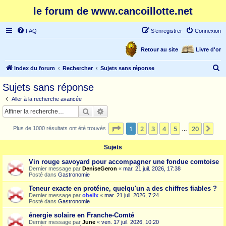
le forum de www.cancoillotte.net
FAQ
S’enregistrer
Connexion
Retour au site
Livre d'or
R
Index du forum
Rechercher
Sujets sans réponse
e
Sujets sans réponse
c
Aller à la recherche avancée
h
Rechercher
Recherche avancée
e
Page
1
sur
20
1
2
3
4
5
20
Sui
Plus de 1000 résultats ont été trouvés
r
…
c
Sujets
h
Vin rouge savoyard pour accompagner une fondue comtoise
e
Dernier message par
DeniseGeron
«
mar. 21 juil. 2026, 17:38
Posté dans
Gastronomie
r
Teneur exacte en protéine, quelqu'un a des chiffres fiables ?
Dernier message par
obelix
«
mar. 21 juil. 2026, 7:24
Posté dans
Gastronomie
énergie solaire en Franche-Comté
Dernier message par
June
«
ven. 17 juil. 2026, 10:20