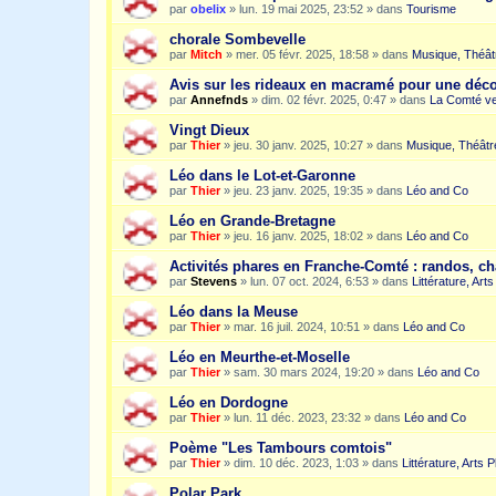
par
obelix
»
lun. 19 mai 2025, 23:52
» dans
Tourisme
chorale Sombevelle
par
Mitch
»
mer. 05 févr. 2025, 18:58
» dans
Musique, Théât
Avis sur les rideaux en macramé pour une dé
par
Annefnds
»
dim. 02 févr. 2025, 0:47
» dans
La Comté ve
Vingt Dieux
par
Thier
»
jeu. 30 janv. 2025, 10:27
» dans
Musique, Théâtr
Léo dans le Lot-et-Garonne
par
Thier
»
jeu. 23 janv. 2025, 19:35
» dans
Léo and Co
Léo en Grande-Bretagne
par
Thier
»
jeu. 16 janv. 2025, 18:02
» dans
Léo and Co
Activités phares en Franche-Comté : randos, c
par
Stevens
»
lun. 07 oct. 2024, 6:53
» dans
Littérature, Art
Léo dans la Meuse
par
Thier
»
mar. 16 juil. 2024, 10:51
» dans
Léo and Co
Léo en Meurthe-et-Moselle
par
Thier
»
sam. 30 mars 2024, 19:20
» dans
Léo and Co
Léo en Dordogne
par
Thier
»
lun. 11 déc. 2023, 23:32
» dans
Léo and Co
Poème "Les Tambours comtois"
par
Thier
»
dim. 10 déc. 2023, 1:03
» dans
Littérature, Arts 
Polar Park