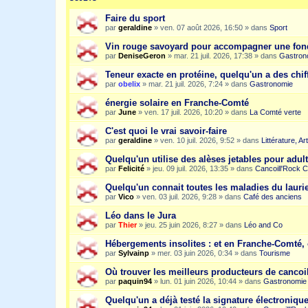
Faire du sport
par
geraldine
»
ven. 07 août 2026, 16:50
» dans
Sport
Vin rouge savoyard pour accompagner une fon
par
DeniseGeron
»
mar. 21 juil. 2026, 17:38
» dans
Gastron
Teneur exacte en protéine, quelqu'un a des chiff
par
obelix
»
mar. 21 juil. 2026, 7:24
» dans
Gastronomie
énergie solaire en Franche-Comté
par
June
»
ven. 17 juil. 2026, 10:20
» dans
La Comté verte
C'est quoi le vrai savoir-faire
par
geraldine
»
ven. 10 juil. 2026, 9:52
» dans
Littérature, A
Quelqu'un utilise des alèses jetables pour adult
par
Felicité
»
jeu. 09 juil. 2026, 13:35
» dans
Cancoill'Rock C
Quelqu'un connait toutes les maladies du laurie
par
Vico
»
ven. 03 juil. 2026, 9:28
» dans
Café des anciens
Léo dans le Jura
par
Thier
»
jeu. 25 juin 2026, 8:27
» dans
Léo and Co
Hébergements insolites : et en Franche-Comté, 
par
Sylvainp
»
mer. 03 juin 2026, 0:34
» dans
Tourisme
Où trouver les meilleurs producteurs de cancoi
par
paquin94
»
lun. 01 juin 2026, 10:44
» dans
Gastronomie
Quelqu'un a déjà testé la signature électroniqu