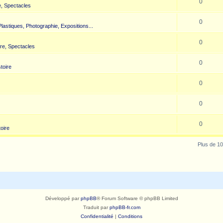
0
, Spectacles
0
 Plastiques, Photographie, Expositions...
0
re, Spectacles
0
toire
0
0
0
toire
Plus de 10
Développé par
phpBB
® Forum Software © phpBB Limited
Traduit par
phpBB-fr.com
Confidentialité
|
Conditions