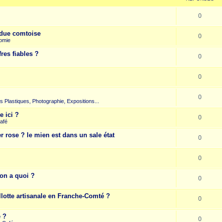
0
due comtoise
0
omie
res fiables ?
0
0
0
rts Plastiques, Photographie, Expositions...
e ici ?
0
afé
r rose ? le mien est dans un sale état
0
0
on a quoi ?
0
llotte artisanale en Franche-Comté ?
0
e ?
0