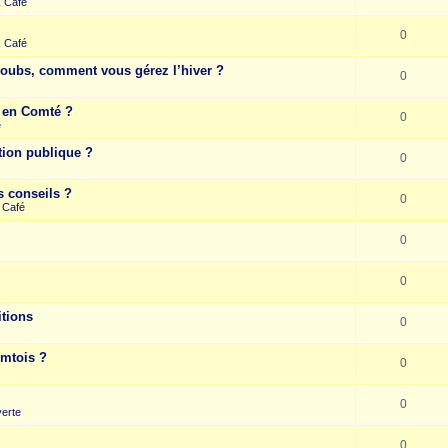
k Café
0
k Café
Doubs, comment vous gérez l’hiver ?
0
e en Comté ?
0
e
tion publique ?
0
s conseils ?
0
 Café
0
s
0
itions
0
omtois ?
0
0
erte
0