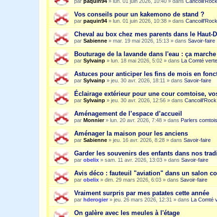
par
paquin94
»
lun. 01 juin 2026, 10:40
» dans
Cancoill'Roc
Vos conseils pour un kakemono de stand ?
par
paquin94
»
lun. 01 juin 2026, 10:38
» dans
Cancoill'Roc
Cheval au box chez mes parents dans le Haut-
par
Sabienne
»
mar. 19 mai 2026, 15:13
» dans
Savoir-faire
Bouturage de la lavande dans l'eau : ça march
par
Sylvainp
»
lun. 18 mai 2026, 5:02
» dans
La Comté vert
Astuces pour anticiper les fins de mois en fonc
par
Sylvainp
»
jeu. 30 avr. 2026, 18:11
» dans
Savoir-faire
Éclairage extérieur pour une cour comtoise, vo
par
Sylvainp
»
jeu. 30 avr. 2026, 12:56
» dans
Cancoill'Rock
Aménagement de l’espace d’accueil
par
Monnier
»
lun. 20 avr. 2026, 7:48
» dans
Parlers comtoi
Aménager la maison pour les anciens
par
Sabienne
»
jeu. 16 avr. 2026, 8:28
» dans
Savoir-faire
Garder les souvenirs des enfants dans nos trad
par
obelix
»
sam. 11 avr. 2026, 13:03
» dans
Savoir-faire
Avis déco : fauteuil "aviation" dans un salon c
par
obelix
»
dim. 29 mars 2026, 6:03
» dans
Savoir-faire
Vraiment surpris par mes patates cette année
par
hderogier
»
jeu. 26 mars 2026, 12:31
» dans
La Comté v
On galère avec les meules à l'étage