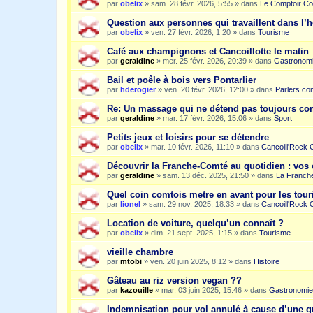
par
obelix
»
sam. 28 févr. 2026, 5:55
» dans
Le Comptoir Co
Question aux personnes qui travaillent dans l’
par
obelix
»
ven. 27 févr. 2026, 1:20
» dans
Tourisme
Café aux champignons et Cancoillotte le matin
par
geraldine
»
mer. 25 févr. 2026, 20:39
» dans
Gastronom
Bail et poêle à bois vers Pontarlier
par
hderogier
»
ven. 20 févr. 2026, 12:00
» dans
Parlers co
Re: Un massage qui ne détend pas toujours c
par
geraldine
»
mar. 17 févr. 2026, 15:06
» dans
Sport
Petits jeux et loisirs pour se détendre
par
obelix
»
mar. 10 févr. 2026, 11:10
» dans
Cancoill'Rock 
Découvrir la Franche-Comté au quotidien : vos 
par
geraldine
»
sam. 13 déc. 2025, 21:50
» dans
La Franche
Quel coin comtois metre en avant pour les tour
par
lionel
»
sam. 29 nov. 2025, 18:33
» dans
Cancoill'Rock 
Location de voiture, quelqu’un connaît ?
par
obelix
»
dim. 21 sept. 2025, 1:15
» dans
Tourisme
vieille chambre
par
mtobi
»
ven. 20 juin 2025, 8:12
» dans
Histoire
Gâteau au riz version vegan ??
par
kazouille
»
mar. 03 juin 2025, 15:46
» dans
Gastronomie
Indemnisation pour vol annulé à cause d’une g