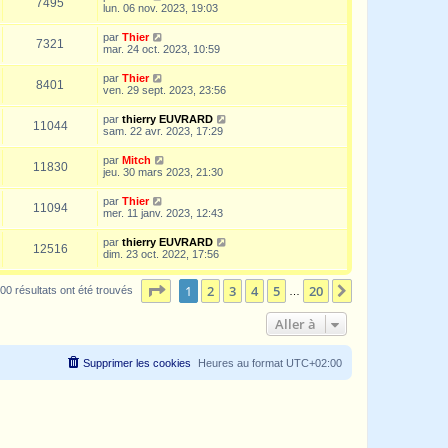
7495
lun. 06 nov. 2023, 19:03
par
Thier
7321
mar. 24 oct. 2023, 10:59
par
Thier
8401
ven. 29 sept. 2023, 23:56
par
thierry EUVRARD
11044
sam. 22 avr. 2023, 17:29
par
Mitch
11830
jeu. 30 mars 2023, 21:30
par
Thier
11094
mer. 11 janv. 2023, 12:43
par
thierry EUVRARD
12516
dim. 23 oct. 2022, 17:56
Page
1
sur
20
1
2
3
4
5
20
Suivante
00 résultats ont été trouvés
…
Aller à
Supprimer les cookies
Heures au format
UTC+02:00