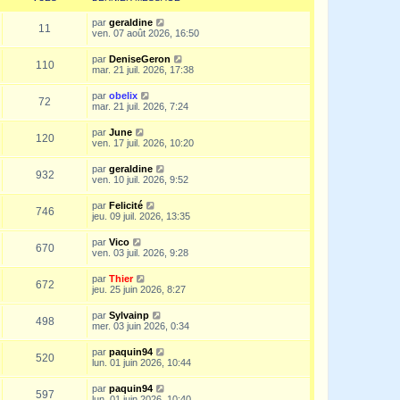
par
geraldine
11
ven. 07 août 2026, 16:50
par
DeniseGeron
110
mar. 21 juil. 2026, 17:38
par
obelix
72
mar. 21 juil. 2026, 7:24
par
June
120
ven. 17 juil. 2026, 10:20
par
geraldine
932
ven. 10 juil. 2026, 9:52
par
Felicité
746
jeu. 09 juil. 2026, 13:35
par
Vico
670
ven. 03 juil. 2026, 9:28
par
Thier
672
jeu. 25 juin 2026, 8:27
par
Sylvainp
498
mer. 03 juin 2026, 0:34
par
paquin94
520
lun. 01 juin 2026, 10:44
par
paquin94
597
lun. 01 juin 2026, 10:40