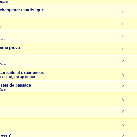
mtois
hébergement touristique
0
0
ie
0
mtois
omme prévu
0
0
Café
conseils et expériences
0
-Comté, jour après jour
istes de passage
0
Café
0
0
0
rève ?
0