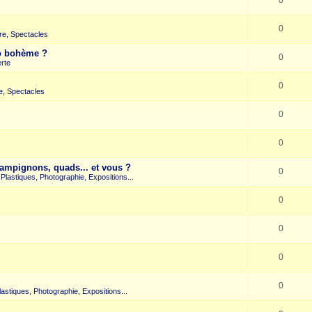
0
re, Spectacles
co bohème ?
0
rte
0
e, Spectacles
0
0
hampignons, quads... et vous ?
0
s Plastiques, Photographie, Expositions...
0
0
0
0
Plastiques, Photographie, Expositions...