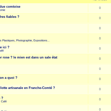
due comtoise
0
omie
res fiables ?
0
0
0
rts Plastiques, Photographie, Expositions...
e ici ?
0
afé
r rose ? le mien est dans un sale état
0
0
on a quoi ?
0
llotte artisanale en Franche-Comté ?
0
e ?
0
k Café
0