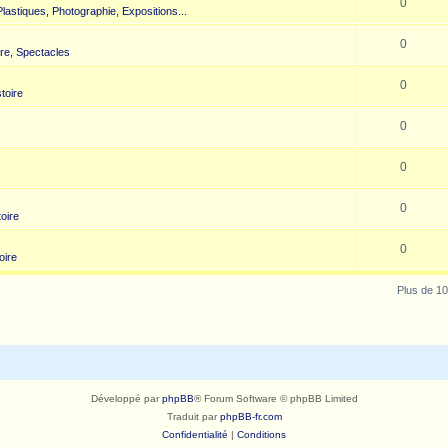
0
 Plastiques, Photographie, Expositions...
0
re, Spectacles
0
toire
0
0
0
toire
0
oire
Plus de 10
Développé par
phpBB
® Forum Software © phpBB Limited
Traduit par
phpBB-fr.com
Confidentialité
|
Conditions