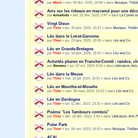
par
Mitch
»
mer. 05 févr. 2025, 18:58
» dans
Musique, Théât
Avis sur les rideaux en macramé pour une dé
par
Annefnds
»
dim. 02 févr. 2025, 0:47
» dans
La Comté ve
Vingt Dieux
par
Thier
»
jeu. 30 janv. 2025, 10:27
» dans
Musique, Théâtr
Léo dans le Lot-et-Garonne
par
Thier
»
jeu. 23 janv. 2025, 19:35
» dans
Léo and Co
Léo en Grande-Bretagne
par
Thier
»
jeu. 16 janv. 2025, 18:02
» dans
Léo and Co
Activités phares en Franche-Comté : randos, c
par
Stevens
»
lun. 07 oct. 2024, 6:53
» dans
Littérature, Art
Léo dans la Meuse
par
Thier
»
mar. 16 juil. 2024, 10:51
» dans
Léo and Co
Léo en Meurthe-et-Moselle
par
Thier
»
sam. 30 mars 2024, 19:20
» dans
Léo and Co
Léo en Dordogne
par
Thier
»
lun. 11 déc. 2023, 23:32
» dans
Léo and Co
Poème "Les Tambours comtois"
par
Thier
»
dim. 10 déc. 2023, 1:03
» dans
Littérature, Arts 
Polar Park
par
Thier
»
lun. 06 nov. 2023, 19:03
» dans
Musique, Théâtre
ACAI