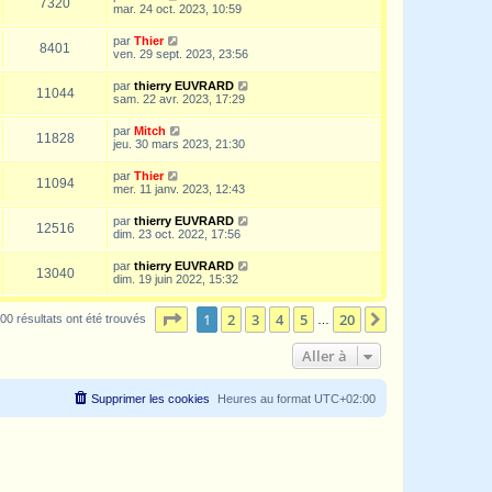
7320
mar. 24 oct. 2023, 10:59
par
Thier
8401
ven. 29 sept. 2023, 23:56
par
thierry EUVRARD
11044
sam. 22 avr. 2023, 17:29
par
Mitch
11828
jeu. 30 mars 2023, 21:30
par
Thier
11094
mer. 11 janv. 2023, 12:43
par
thierry EUVRARD
12516
dim. 23 oct. 2022, 17:56
par
thierry EUVRARD
13040
dim. 19 juin 2022, 15:32
Page
1
sur
20
1
2
3
4
5
20
Suivante
00 résultats ont été trouvés
…
Aller à
Supprimer les cookies
Heures au format
UTC+02:00