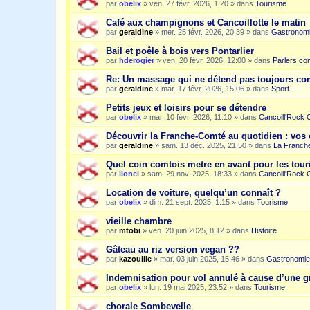
par
obelix
»
ven. 27 févr. 2026, 1:20
» dans
Tourisme
Café aux champignons et Cancoillotte le matin
par
geraldine
»
mer. 25 févr. 2026, 20:39
» dans
Gastronom
Bail et poêle à bois vers Pontarlier
par
hderogier
»
ven. 20 févr. 2026, 12:00
» dans
Parlers co
Re: Un massage qui ne détend pas toujours c
par
geraldine
»
mar. 17 févr. 2026, 15:06
» dans
Sport
Petits jeux et loisirs pour se détendre
par
obelix
»
mar. 10 févr. 2026, 11:10
» dans
Cancoill'Rock 
Découvrir la Franche-Comté au quotidien : vos 
par
geraldine
»
sam. 13 déc. 2025, 21:50
» dans
La Franche
Quel coin comtois metre en avant pour les tour
par
lionel
»
sam. 29 nov. 2025, 18:33
» dans
Cancoill'Rock 
Location de voiture, quelqu’un connaît ?
par
obelix
»
dim. 21 sept. 2025, 1:15
» dans
Tourisme
vieille chambre
par
mtobi
»
ven. 20 juin 2025, 8:12
» dans
Histoire
Gâteau au riz version vegan ??
par
kazouille
»
mar. 03 juin 2025, 15:46
» dans
Gastronomie
Indemnisation pour vol annulé à cause d’une g
par
obelix
»
lun. 19 mai 2025, 23:52
» dans
Tourisme
chorale Sombevelle