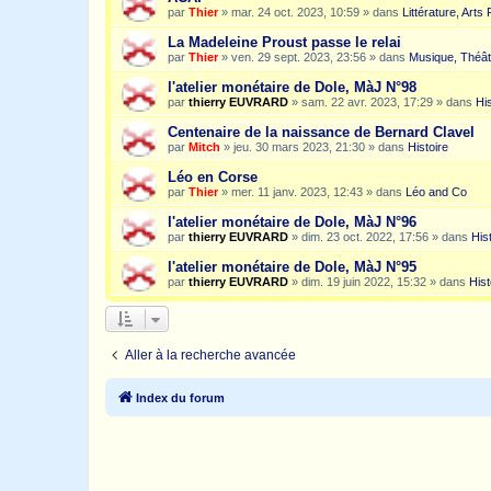
par
Thier
»
mar. 24 oct. 2023, 10:59
» dans
Littérature, Arts
La Madeleine Proust passe le relai
par
Thier
»
ven. 29 sept. 2023, 23:56
» dans
Musique, Théât
l'atelier monétaire de Dole, MàJ N°98
par
thierry EUVRARD
»
sam. 22 avr. 2023, 17:29
» dans
His
Centenaire de la naissance de Bernard Clavel
par
Mitch
»
jeu. 30 mars 2023, 21:30
» dans
Histoire
Léo en Corse
par
Thier
»
mer. 11 janv. 2023, 12:43
» dans
Léo and Co
l'atelier monétaire de Dole, MàJ N°96
par
thierry EUVRARD
»
dim. 23 oct. 2022, 17:56
» dans
His
l'atelier monétaire de Dole, MàJ N°95
par
thierry EUVRARD
»
dim. 19 juin 2022, 15:32
» dans
Hist
Aller à la recherche avancée
Index du forum