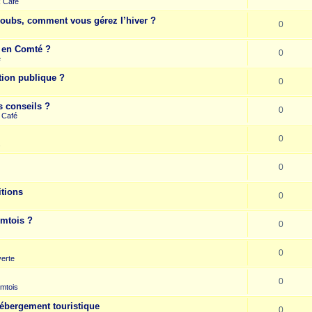
k Café
Doubs, comment vous gérez l’hiver ?
0
e en Comté ?
0
e
tion publique ?
0
s conseils ?
0
 Café
0
s
0
itions
0
omtois ?
0
0
erte
0
mtois
hébergement touristique
0