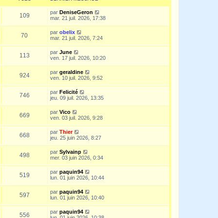
par
DeniseGeron
109
mar. 21 juil. 2026, 17:38
par
obelix
70
mar. 21 juil. 2026, 7:24
par
June
113
ven. 17 juil. 2026, 10:20
par
geraldine
924
ven. 10 juil. 2026, 9:52
par
Felicité
746
jeu. 09 juil. 2026, 13:35
par
Vico
669
ven. 03 juil. 2026, 9:28
par
Thier
668
jeu. 25 juin 2026, 8:27
par
Sylvainp
498
mer. 03 juin 2026, 0:34
par
paquin94
519
lun. 01 juin 2026, 10:44
par
paquin94
597
lun. 01 juin 2026, 10:40
par
paquin94
556
lun. 01 juin 2026, 10:38