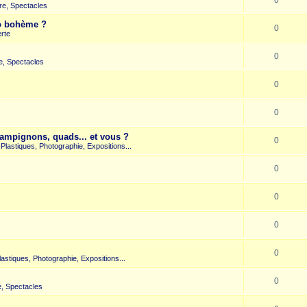
re, Spectacles
co bohème ?
0
rte
0
e, Spectacles
0
0
hampignons, quads... et vous ?
0
s Plastiques, Photographie, Expositions...
0
0
0
0
Plastiques, Photographie, Expositions...
0
, Spectacles