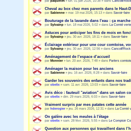
par
paquin94
»
lun. 01 juin 2026, 10:38
» dans
Cancoill'Roc
Cheval au box chez mes parents dans le Haut-
par
Sabienne
»
mar. 19 mai 2026, 15:13
» dans
Savoir-faire
Bouturage de la lavande dans l'eau : ça march
par
Sylvainp
»
lun. 18 mai 2026, 5:02
» dans
La Comté vert
Astuces pour anticiper les fins de mois en fonc
par
Sylvainp
»
jeu. 30 avr. 2026, 18:11
» dans
Savoir-faire
Éclairage extérieur pour une cour comtoise, vo
par
Sylvainp
»
jeu. 30 avr. 2026, 12:56
» dans
Cancoill'Rock
Aménagement de l’espace d’accueil
par
Monnier
»
lun. 20 avr. 2026, 7:48
» dans
Parlers comtoi
Aménager la maison pour les anciens
par
Sabienne
»
jeu. 16 avr. 2026, 8:28
» dans
Savoir-faire
Garder les souvenirs des enfants dans nos trad
par
obelix
»
sam. 11 avr. 2026, 13:03
» dans
Savoir-faire
Avis déco : fauteuil "aviation" dans un salon c
par
obelix
»
dim. 29 mars 2026, 6:03
» dans
Savoir-faire
Vraiment surpris par mes patates cette année
par
hderogier
»
jeu. 26 mars 2026, 12:31
» dans
La Comté v
On galère avec les meules à l'étage
par
obelix
»
sam. 28 févr. 2026, 5:55
» dans
Le Comptoir Co
Question aux personnes qui travaillent dans l’