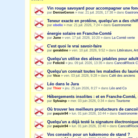
Vin rouge savoyard pour accompagner une fon
par
DeniseGeron
»
mar. 21 juil. 2026, 17:38
» dans
Gastron
Teneur exacte en protéine, quelqu'un a des chiff
par
obelix
»
mar. 21 juil. 2026, 7:24
» dans
Gastronomie
énergie solaire en Franche-Comté
par
June
»
ven. 17 juil. 2026, 10:20
» dans
La Comté verte
C'est quoi le vrai savoir-faire
par
geraldine
»
ven. 10 juil. 2026, 9:52
» dans
Littérature, A
Quelqu'un utilise des alèses jetables pour adult
par
Felicité
»
jeu. 09 juil. 2026, 13:35
» dans
Cancoill'Rock C
Quelqu'un connait toutes les maladies du laurie
par
Vico
»
ven. 03 juil. 2026, 9:28
» dans
Café des anciens
Léo dans le Jura
par
Thier
»
jeu. 25 juin 2026, 8:27
» dans
Léo and Co
Hébergements insolites : et en Franche-Comté, 
par
Sylvainp
»
mer. 03 juin 2026, 0:34
» dans
Tourisme
Où trouver les meilleurs producteurs de cancoi
par
paquin94
»
lun. 01 juin 2026, 10:44
» dans
Gastronomie
Quelqu'un a déjà testé la signature électroniqu
par
paquin94
»
lun. 01 juin 2026, 10:40
» dans
Cancoill'Roc
Vos conseils pour un kakemono de stand ?