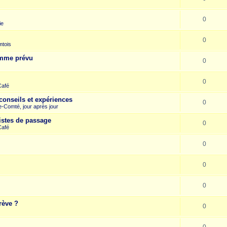
0
ie
0
mtois
omme prévu
0
0
Café
conseils et expériences
0
-Comté, jour après jour
istes de passage
0
Café
0
0
0
rève ?
0
0