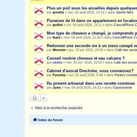
Plus un poil sous les aisselles depuis quelqu
par
arnette
»
mar. 04 août 2026, 14:16
» dans
Savoir-faire
Punaises de lit dans un appartement en location
par
guillot
»
lun. 03 août 2026, 14:11
» dans
Cancoill'Rock 
Mon type de cheveux a changé, je comprends p
par
Isara
»
mar. 04 août 2026, 12:26
» dans
Cancoill'Rock C
Redonner une seconde vie à un vieux canapé e
par
Monnier
»
jeu. 23 juil. 2026, 15:06
» dans
Café des anci
Conseil routine cheveux et eau calcaire ?
par
obelix
»
mer. 01 avr. 2026, 20:02
» dans
Café des ancie
Cabinet d'avocat Drechsler, vous connaissez?
par
Fuschia
»
lun. 03 août 2026, 5:48
» dans
Parlers comtoi
Du piment artisanal dans une recette comtoise
par
June
»
mar. 04 août 2026, 14:32
» dans
Gastronomie
Aller à la recherche avancée
Index du forum