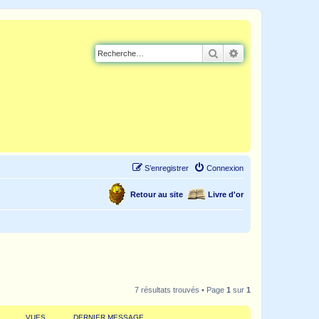
Rechercher
Recherche avancé
S’enregistrer
Connexion
Retour au site
Livre d'or
7 résultats trouvés • Page
1
sur
1
VUES
DERNIER MESSAGE