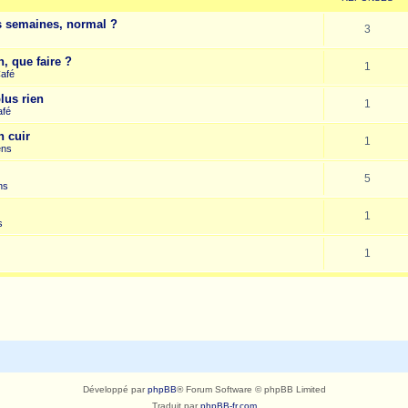
es semaines, normal ?
3
, que faire ?
1
Café
lus rien
1
afé
n cuir
1
ens
5
ns
1
s
1
Développé par
phpBB
® Forum Software © phpBB Limited
Traduit par
phpBB-fr.com