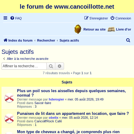
le forum de www.cancoillotte.net
FAQ
S’enregistrer
Connexion
Retour au site
Livre d'or
R
Index du forum
Rechercher
Sujets actifs
e
Sujets actifs
c
Aller à la recherche avancée
h
Rechercher
Recherche avancée
e
7 résultats trouvés • Page
1
sur
1
r
Sujets
c
Plus un poil sous les aisselles depuis quelques semaines,
h
normal ?
e
Dernier message par
hderogier
«
mer. 05 août 2026, 19:49
Posté dans
Savoir-faire
r
Réponses :
3
Punaises de lit dans un appartement en location, que faire ?
Dernier message par
obelix
«
mer. 05 août 2026, 12:14
Posté dans
Cancoill'Rock Café
Réponses :
1
Mon type de cheveux a changé, je comprends plus rien