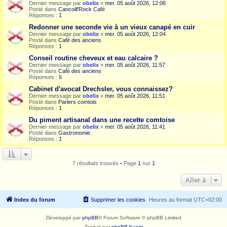
Dernier message par
obelix
«
mer. 05 août 2026, 12:06
Posté dans
Cancoill'Rock Café
Réponses :
1
Redonner une seconde vie à un vieux canapé en cuir
Dernier message par
obelix
«
mer. 05 août 2026, 12:04
Posté dans
Café des anciens
Réponses :
1
Conseil routine cheveux et eau calcaire ?
Dernier message par
obelix
«
mer. 05 août 2026, 11:57
Posté dans
Café des anciens
Réponses :
5
Cabinet d'avocat Drechsler, vous connaissez?
Dernier message par
obelix
«
mer. 05 août 2026, 11:51
Posté dans
Parlers comtois
Réponses :
1
Du piment artisanal dans une recette comtoise
Dernier message par
obelix
«
mer. 05 août 2026, 11:41
Posté dans
Gastronomie
Réponses :
1
7 résultats trouvés • Page
1
sur
1
Aller à
Index du forum
Supprimer les cookies
Heures au format
UTC+02:00
Développé par
phpBB
® Forum Software © phpBB Limited
Traduit par
phpBB-fr.com