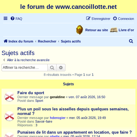
le forum de www.cancoillotte.net
FAQ
S’enregistrer
Connexion
Retour au site
Livre d'or
R
Index du forum
Rechercher
Sujets actifs
e
Sujets actifs
c
Aller à la recherche avancée
h
Rechercher
Recherche avancée
e
8 résultats trouvés • Page
1
sur
1
r
Sujets
c
Faire du sport
h
Dernier message par
geraldine
«
ven. 07 août 2026, 16:50
e
Posté dans
Sport
r
Plus un poil sous les aisselles depuis quelques semaines,
normal ?
Dernier message par
hderogier
«
mer. 05 août 2026, 19:49
Posté dans
Savoir-faire
Réponses :
3
Punaises de lit dans un appartement en location, que faire ?
Dernier message par
obelix
«
mer. 05 août 2026, 12:14