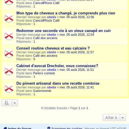
Posté dans
Cancoill'Rock Café
Réponses :
1
Mon type de cheveux a changé, je comprends plus rien
Dernier message par
obelix
«
mer. 05 août 2026, 12:06
Posté dans
Cancoill'Rock Café
Réponses :
1
Redonner une seconde vie à un vieux canapé en cuir
Dernier message par
obelix
«
mer. 05 août 2026, 12:04
Posté dans
Café des anciens
Réponses :
1
Conseil routine cheveux et eau calcaire ?
Dernier message par
obelix
«
mer. 05 août 2026, 11:57
Posté dans
Café des anciens
Réponses :
5
Cabinet d'avocat Drechsler, vous connaissez?
Dernier message par
obelix
«
mer. 05 août 2026, 11:51
Posté dans
Parlers comtois
Réponses :
1
Du piment artisanal dans une recette comtoise
Dernier message par
obelix
«
mer. 05 août 2026, 11:41
Posté dans
Gastronomie
Réponses :
1
8 résultats trouvés • Page
1
sur
1
Aller à
Index du forum
Supprimer les cookies
Heures au format
UTC+02:00