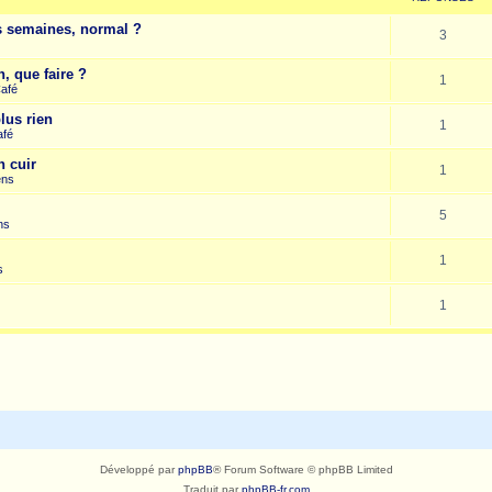
es semaines, normal ?
3
, que faire ?
1
Café
lus rien
1
afé
n cuir
1
ens
5
ns
1
s
1
Développé par
phpBB
® Forum Software © phpBB Limited
Traduit par
phpBB-fr.com