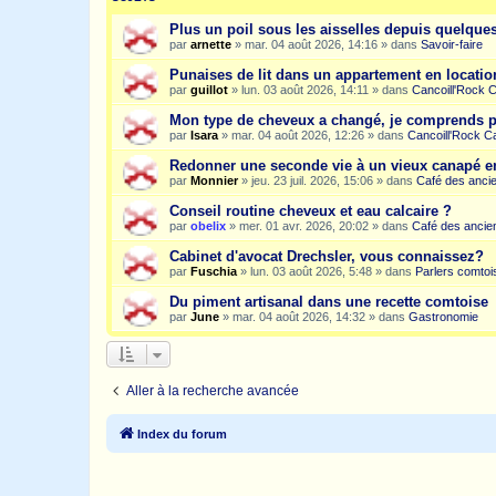
Plus un poil sous les aisselles depuis quelqu
par
arnette
»
mar. 04 août 2026, 14:16
» dans
Savoir-faire
Punaises de lit dans un appartement en location
par
guillot
»
lun. 03 août 2026, 14:11
» dans
Cancoill'Rock 
Mon type de cheveux a changé, je comprends p
par
Isara
»
mar. 04 août 2026, 12:26
» dans
Cancoill'Rock C
Redonner une seconde vie à un vieux canapé e
par
Monnier
»
jeu. 23 juil. 2026, 15:06
» dans
Café des anci
Conseil routine cheveux et eau calcaire ?
par
obelix
»
mer. 01 avr. 2026, 20:02
» dans
Café des ancie
Cabinet d'avocat Drechsler, vous connaissez?
par
Fuschia
»
lun. 03 août 2026, 5:48
» dans
Parlers comtoi
Du piment artisanal dans une recette comtoise
par
June
»
mar. 04 août 2026, 14:32
» dans
Gastronomie
Aller à la recherche avancée
Index du forum