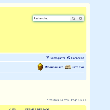
Rechercher
Recherche avancé
S’enregistrer
Connexion
Retour au site
Livre d'or
7 résultats trouvés • Page
1
sur
1
VUES
DERNIER MESSAGE