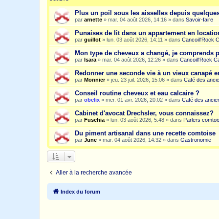
Plus un poil sous les aisselles depuis quelqu
par
arnette
»
mar. 04 août 2026, 14:16
» dans
Savoir-faire
Punaises de lit dans un appartement en location
par
guillot
»
lun. 03 août 2026, 14:11
» dans
Cancoill'Rock 
Mon type de cheveux a changé, je comprends p
par
Isara
»
mar. 04 août 2026, 12:26
» dans
Cancoill'Rock C
Redonner une seconde vie à un vieux canapé e
par
Monnier
»
jeu. 23 juil. 2026, 15:06
» dans
Café des anci
Conseil routine cheveux et eau calcaire ?
par
obelix
»
mer. 01 avr. 2026, 20:02
» dans
Café des ancie
Cabinet d'avocat Drechsler, vous connaissez?
par
Fuschia
»
lun. 03 août 2026, 5:48
» dans
Parlers comtoi
Du piment artisanal dans une recette comtoise
par
June
»
mar. 04 août 2026, 14:32
» dans
Gastronomie
Aller à la recherche avancée
Index du forum