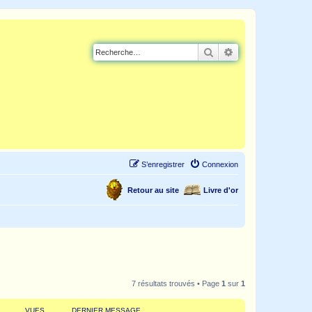
Rechercher
Recherche avancé
S’enregistrer
Connexion
Retour au site
Livre d'or
7 résultats trouvés • Page
1
sur
1
VUES
DERNIER MESSAGE