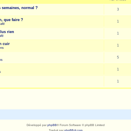
es semaines, normal ?
3
, que faire ?
1
Café
lus rien
1
afé
n cuir
1
ens
5
ns
1
s
1
Développé par
phpBB
® Forum Software © phpBB Limited
Traduit par
phpBB-fr.com