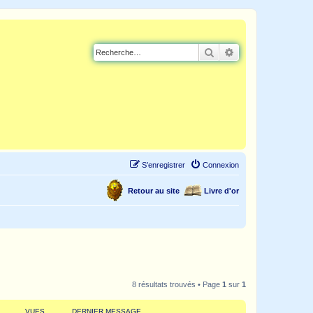
Rechercher
Recherche avancé
S’enregistrer
Connexion
Retour au site
Livre d'or
8 résultats trouvés • Page
1
sur
1
VUES
DERNIER MESSAGE