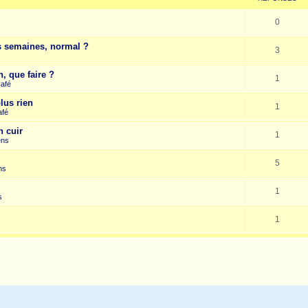
0
es semaines, normal ?
3
, que faire ?
1
Café
lus rien
1
afé
n cuir
1
ens
5
ns
1
s
1