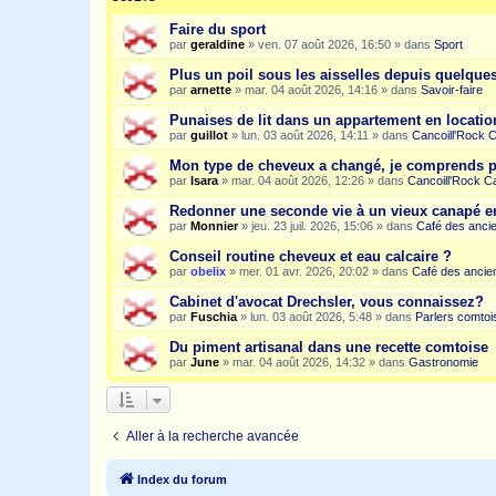
Faire du sport
par
geraldine
»
ven. 07 août 2026, 16:50
» dans
Sport
Plus un poil sous les aisselles depuis quelqu
par
arnette
»
mar. 04 août 2026, 14:16
» dans
Savoir-faire
Punaises de lit dans un appartement en location
par
guillot
»
lun. 03 août 2026, 14:11
» dans
Cancoill'Rock 
Mon type de cheveux a changé, je comprends p
par
Isara
»
mar. 04 août 2026, 12:26
» dans
Cancoill'Rock C
Redonner une seconde vie à un vieux canapé e
par
Monnier
»
jeu. 23 juil. 2026, 15:06
» dans
Café des anci
Conseil routine cheveux et eau calcaire ?
par
obelix
»
mer. 01 avr. 2026, 20:02
» dans
Café des ancie
Cabinet d'avocat Drechsler, vous connaissez?
par
Fuschia
»
lun. 03 août 2026, 5:48
» dans
Parlers comtoi
Du piment artisanal dans une recette comtoise
par
June
»
mar. 04 août 2026, 14:32
» dans
Gastronomie
Aller à la recherche avancée
Index du forum