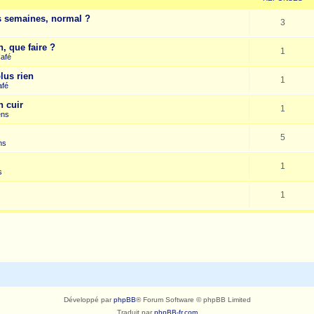
es semaines, normal ?
3
, que faire ?
1
Café
lus rien
1
afé
n cuir
1
ens
5
ns
1
s
1
Développé par
phpBB
® Forum Software © phpBB Limited
Traduit par
phpBB-fr.com