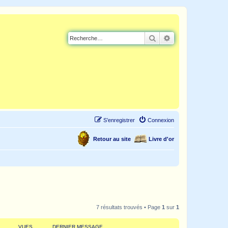
Rechercher
Recherche avancé
S’enregistrer
Connexion
Retour au site
Livre d'or
7 résultats trouvés • Page
1
sur
1
VUES
DERNIER MESSAGE