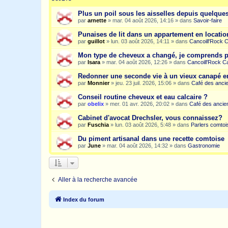
Plus un poil sous les aisselles depuis quelqu
par
arnette
»
mar. 04 août 2026, 14:16
» dans
Savoir-faire
Punaises de lit dans un appartement en location
par
guillot
»
lun. 03 août 2026, 14:11
» dans
Cancoill'Rock 
Mon type de cheveux a changé, je comprends p
par
Isara
»
mar. 04 août 2026, 12:26
» dans
Cancoill'Rock C
Redonner une seconde vie à un vieux canapé e
par
Monnier
»
jeu. 23 juil. 2026, 15:06
» dans
Café des anci
Conseil routine cheveux et eau calcaire ?
par
obelix
»
mer. 01 avr. 2026, 20:02
» dans
Café des ancie
Cabinet d'avocat Drechsler, vous connaissez?
par
Fuschia
»
lun. 03 août 2026, 5:48
» dans
Parlers comtoi
Du piment artisanal dans une recette comtoise
par
June
»
mar. 04 août 2026, 14:32
» dans
Gastronomie
Aller à la recherche avancée
Index du forum