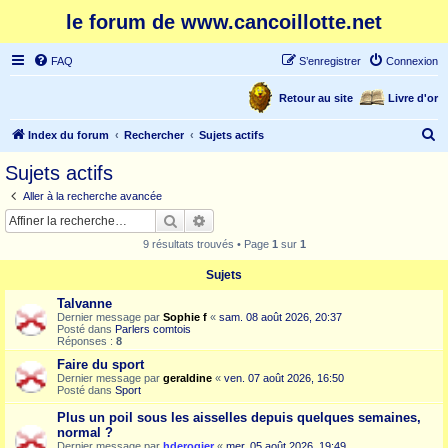
le forum de www.cancoillotte.net
FAQ
S’enregistrer
Connexion
Retour au site
Livre d'or
R
Index du forum
Rechercher
Sujets actifs
e
Sujets actifs
c
Aller à la recherche avancée
h
Rechercher
Recherche avancée
e
9 résultats trouvés • Page
1
sur
1
r
Sujets
c
Talvanne
h
Dernier message par
Sophie f
«
sam. 08 août 2026, 20:37
e
Posté dans
Parlers comtois
Réponses :
8
r
Faire du sport
Dernier message par
geraldine
«
ven. 07 août 2026, 16:50
Posté dans
Sport
Plus un poil sous les aisselles depuis quelques semaines,
normal ?
Dernier message par
hderogier
«
mer. 05 août 2026, 19:49