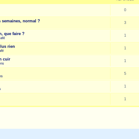
0
es semaines, normal ?
3
, que faire ?
1
Café
lus rien
1
afé
n cuir
1
ens
5
ns
1
s
1