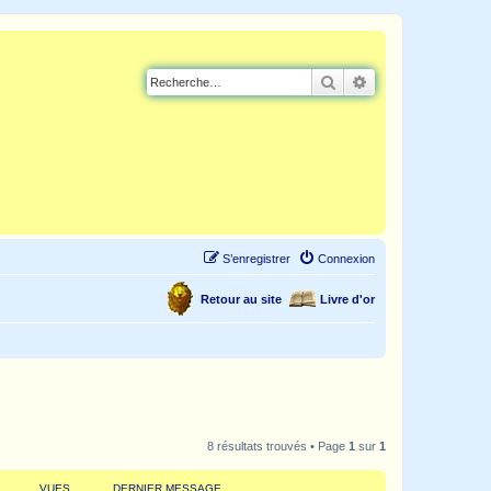
Rechercher
Recherche avancé
S’enregistrer
Connexion
Retour au site
Livre d'or
8 résultats trouvés • Page
1
sur
1
VUES
DERNIER MESSAGE