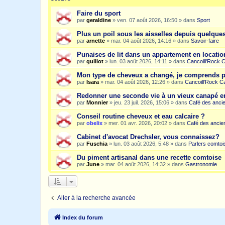
Faire du sport
par
geraldine
»
ven. 07 août 2026, 16:50
» dans
Sport
Plus un poil sous les aisselles depuis quelqu
par
arnette
»
mar. 04 août 2026, 14:16
» dans
Savoir-faire
Punaises de lit dans un appartement en location
par
guillot
»
lun. 03 août 2026, 14:11
» dans
Cancoill'Rock 
Mon type de cheveux a changé, je comprends p
par
Isara
»
mar. 04 août 2026, 12:26
» dans
Cancoill'Rock C
Redonner une seconde vie à un vieux canapé e
par
Monnier
»
jeu. 23 juil. 2026, 15:06
» dans
Café des anci
Conseil routine cheveux et eau calcaire ?
par
obelix
»
mer. 01 avr. 2026, 20:02
» dans
Café des ancie
Cabinet d'avocat Drechsler, vous connaissez?
par
Fuschia
»
lun. 03 août 2026, 5:48
» dans
Parlers comtoi
Du piment artisanal dans une recette comtoise
par
June
»
mar. 04 août 2026, 14:32
» dans
Gastronomie
Aller à la recherche avancée
Index du forum