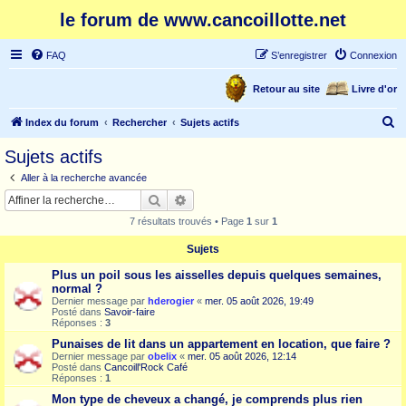
le forum de www.cancoillotte.net
FAQ
S’enregistrer
Connexion
Retour au site
Livre d'or
R
Index du forum
Rechercher
Sujets actifs
e
Sujets actifs
c
Aller à la recherche avancée
h
Rechercher
Recherche avancée
e
7 résultats trouvés • Page
1
sur
1
r
Sujets
c
Plus un poil sous les aisselles depuis quelques semaines,
h
normal ?
e
Dernier message par
hderogier
«
mer. 05 août 2026, 19:49
Posté dans
Savoir-faire
r
Réponses :
3
Punaises de lit dans un appartement en location, que faire ?
Dernier message par
obelix
«
mer. 05 août 2026, 12:14
Posté dans
Cancoill'Rock Café
Réponses :
1
Mon type de cheveux a changé, je comprends plus rien