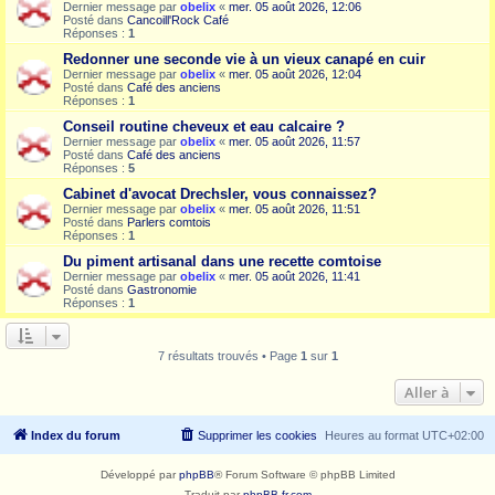
Dernier message par
obelix
«
mer. 05 août 2026, 12:06
Posté dans
Cancoill'Rock Café
Réponses :
1
Redonner une seconde vie à un vieux canapé en cuir
Dernier message par
obelix
«
mer. 05 août 2026, 12:04
Posté dans
Café des anciens
Réponses :
1
Conseil routine cheveux et eau calcaire ?
Dernier message par
obelix
«
mer. 05 août 2026, 11:57
Posté dans
Café des anciens
Réponses :
5
Cabinet d'avocat Drechsler, vous connaissez?
Dernier message par
obelix
«
mer. 05 août 2026, 11:51
Posté dans
Parlers comtois
Réponses :
1
Du piment artisanal dans une recette comtoise
Dernier message par
obelix
«
mer. 05 août 2026, 11:41
Posté dans
Gastronomie
Réponses :
1
7 résultats trouvés • Page
1
sur
1
Aller à
Index du forum
Supprimer les cookies
Heures au format
UTC+02:00
Développé par
phpBB
® Forum Software © phpBB Limited
Traduit par
phpBB-fr.com