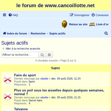
le forum de www.cancoillotte.net
FAQ
S’enregistrer
Connexion
Retour au site
Livre d'or
R
Index du forum
Rechercher
Sujets actifs
e
Sujets actifs
c
Aller à la recherche avancée
h
Rechercher
Recherche avancée
e
9 résultats trouvés • Page
1
sur
1
r
Sujets
c
Faire du sport
h
Dernier message par
obelix
«
dim. 09 août 2026, 11:24
e
Posté dans
Sport
Réponses :
1
r
Plus un poil sous les aisselles depuis quelques semaines,
normal ?
Dernier message par
obelix
«
dim. 09 août 2026, 11:15
Posté dans
Savoir-faire
Réponses :
4
Talvanne