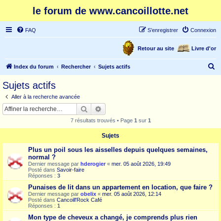
le forum de www.cancoillotte.net
FAQ
S’enregistrer
Connexion
Retour au site
Livre d'or
R
Index du forum
Rechercher
Sujets actifs
e
Sujets actifs
c
Aller à la recherche avancée
h
Rechercher
Recherche avancée
e
7 résultats trouvés • Page
1
sur
1
r
Sujets
c
Plus un poil sous les aisselles depuis quelques semaines,
h
normal ?
e
Dernier message par
hderogier
«
mer. 05 août 2026, 19:49
Posté dans
Savoir-faire
r
Réponses :
3
Punaises de lit dans un appartement en location, que faire ?
Dernier message par
obelix
«
mer. 05 août 2026, 12:14
Posté dans
Cancoill'Rock Café
Réponses :
1
Mon type de cheveux a changé, je comprends plus rien