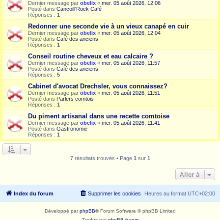
Dernier message par
obelix
«
mer. 05 août 2026, 12:06
Posté dans
Cancoill'Rock Café
Réponses :
1
Redonner une seconde vie à un vieux canapé en cuir
Dernier message par
obelix
«
mer. 05 août 2026, 12:04
Posté dans
Café des anciens
Réponses :
1
Conseil routine cheveux et eau calcaire ?
Dernier message par
obelix
«
mer. 05 août 2026, 11:57
Posté dans
Café des anciens
Réponses :
5
Cabinet d'avocat Drechsler, vous connaissez?
Dernier message par
obelix
«
mer. 05 août 2026, 11:51
Posté dans
Parlers comtois
Réponses :
1
Du piment artisanal dans une recette comtoise
Dernier message par
obelix
«
mer. 05 août 2026, 11:41
Posté dans
Gastronomie
Réponses :
1
7 résultats trouvés • Page
1
sur
1
Aller à
Index du forum
Supprimer les cookies
Heures au format
UTC+02:00
Développé par
phpBB
® Forum Software © phpBB Limited
Traduit par
phpBB-fr.com