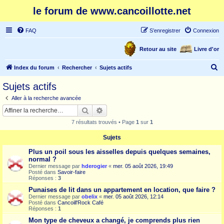
le forum de www.cancoillotte.net
FAQ
S’enregistrer
Connexion
Retour au site
Livre d'or
R
Index du forum
Rechercher
Sujets actifs
e
Sujets actifs
c
Aller à la recherche avancée
h
Rechercher
Recherche avancée
e
7 résultats trouvés • Page
1
sur
1
r
Sujets
c
Plus un poil sous les aisselles depuis quelques semaines,
h
normal ?
e
Dernier message par
hderogier
«
mer. 05 août 2026, 19:49
Posté dans
Savoir-faire
r
Réponses :
3
Punaises de lit dans un appartement en location, que faire ?
Dernier message par
obelix
«
mer. 05 août 2026, 12:14
Posté dans
Cancoill'Rock Café
Réponses :
1
Mon type de cheveux a changé, je comprends plus rien