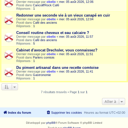
Dernier message par
obelix
«
mer. 05 août 2026, 12:06
Posté dans
Cancoill'Rock Café
Réponses :
1
Redonner une seconde vie à un vieux canapé en cuir
Dernier message par
obelix
«
mer. 05 août 2026, 12:04
Posté dans
Café des anciens
Réponses :
1
Conseil routine cheveux et eau calcaire ?
Dernier message par
obelix
«
mer. 05 août 2026, 11:57
Posté dans
Café des anciens
Réponses :
5
Cabinet d'avocat Drechsler, vous connaissez?
Dernier message par
obelix
«
mer. 05 août 2026, 11:51
Posté dans
Parlers comtois
Réponses :
1
Du piment artisanal dans une recette comtoise
Dernier message par
obelix
«
mer. 05 août 2026, 11:41
Posté dans
Gastronomie
Réponses :
1
7 résultats trouvés • Page
1
sur
1
Aller à
Index du forum
Supprimer les cookies
Heures au format
UTC+02:00
Développé par
phpBB
® Forum Software © phpBB Limited
Traduit par
phpBB-fr.com