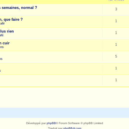
es semaines, normal ?
3
, que faire ?
1
Café
lus rien
1
afé
n cuir
1
ens
5
ns
1
s
1
Développé par
phpBB
® Forum Software © phpBB Limited
Traduit par
phpBB-fr.com