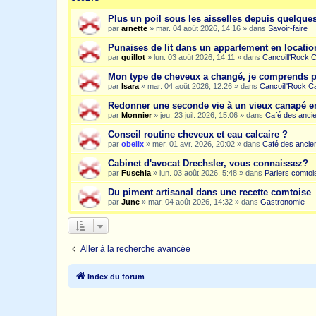
Plus un poil sous les aisselles depuis quelqu
par
arnette
»
mar. 04 août 2026, 14:16
» dans
Savoir-faire
Punaises de lit dans un appartement en location
par
guillot
»
lun. 03 août 2026, 14:11
» dans
Cancoill'Rock 
Mon type de cheveux a changé, je comprends p
par
Isara
»
mar. 04 août 2026, 12:26
» dans
Cancoill'Rock C
Redonner une seconde vie à un vieux canapé e
par
Monnier
»
jeu. 23 juil. 2026, 15:06
» dans
Café des anci
Conseil routine cheveux et eau calcaire ?
par
obelix
»
mer. 01 avr. 2026, 20:02
» dans
Café des ancie
Cabinet d'avocat Drechsler, vous connaissez?
par
Fuschia
»
lun. 03 août 2026, 5:48
» dans
Parlers comtoi
Du piment artisanal dans une recette comtoise
par
June
»
mar. 04 août 2026, 14:32
» dans
Gastronomie
Aller à la recherche avancée
Index du forum