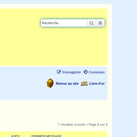
Rechercher
Recherche avancé
S’enregistrer
Connexion
Retour au site
Livre d'or
7 résultats trouvés • Page
1
sur
1
VUES
DERNIER MESSAGE