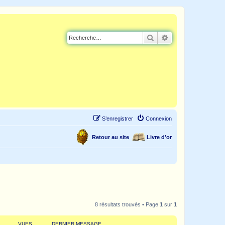
Rechercher
Recherche avancé
S’enregistrer
Connexion
Retour au site
Livre d'or
8 résultats trouvés • Page
1
sur
1
VUES
DERNIER MESSAGE