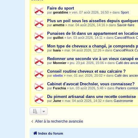
Faire du sport
par
geraldine
»
ven. 07 août 2026, 16:50
» dans
Sport
Plus un poil sous les aisselles depuis quelqu
par
arnette
»
mar. 04 août 2026, 14:16
» dans
Savoir-faire
Punaises de lit dans un appartement en location
par
guillot
»
lun. 03 août 2026, 14:11
» dans
Cancoill'Rock 
Mon type de cheveux a changé, je comprends p
par
Isara
»
mar. 04 août 2026, 12:26
» dans
Cancoill'Rock C
Redonner une seconde vie à un vieux canapé e
par
Monnier
»
jeu. 23 juil. 2026, 15:06
» dans
Café des anci
Conseil routine cheveux et eau calcaire ?
par
obelix
»
mer. 01 avr. 2026, 20:02
» dans
Café des ancie
Cabinet d'avocat Drechsler, vous connaissez?
par
Fuschia
»
lun. 03 août 2026, 5:48
» dans
Parlers comtoi
Du piment artisanal dans une recette comtoise
par
June
»
mar. 04 août 2026, 14:32
» dans
Gastronomie
Aller à la recherche avancée
Index du forum