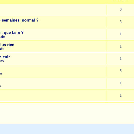
0
es semaines, normal ?
3
, que faire ?
1
Café
lus rien
1
afé
n cuir
1
ens
5
ns
1
s
1