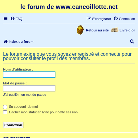
le forum de www.cancoillotte.net
FAQ
S’enregistrer
Connexion
Retour au site
Livre d'or
R
Index du forum
e
Le forum exige que vous soyez enregistré et connecté pour
c
pouvoir consulter le profil des membres.
h
Nom d’utilisateur :
e
r
Mot de passe :
c
h
J’ai oublié mon mot de passe
e
Se souvenir de moi
r
Cacher mon statut en ligne pour cette session