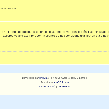
cette session
ment ne prend que quelques secondes et augmente vos possibilités. L’administrate
 assurez-vous d’avoir pris connaissance de nos conditions d’utilisation et de notre 
Développé par
phpBB
® Forum Software © phpBB Limited
Traduit par
phpBB-fr.com
Confidentialité
|
Conditions