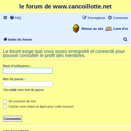
le forum de www.cancoillotte.net
FAQ
S’enregistrer
Connexion
Retour au site
Livre d'or
R
Index du forum
e
Le forum exige que vous soyez enregistré et connecté pour
c
pouvoir consulter le profil des membres.
h
Nom d’utilisateur :
e
r
Mot de passe :
c
h
J’ai oublié mon mot de passe
e
Se souvenir de moi
r
Cacher mon statut en ligne pour cette session