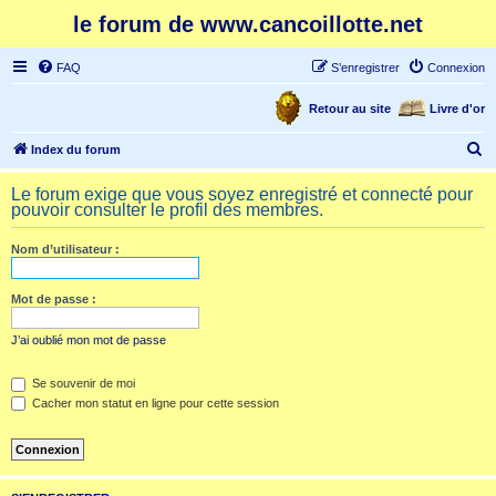
le forum de www.cancoillotte.net
FAQ
S’enregistrer
Connexion
Retour au site
Livre d'or
R
Index du forum
e
Le forum exige que vous soyez enregistré et connecté pour
c
pouvoir consulter le profil des membres.
h
Nom d’utilisateur :
e
r
Mot de passe :
c
h
J’ai oublié mon mot de passe
e
Se souvenir de moi
r
Cacher mon statut en ligne pour cette session