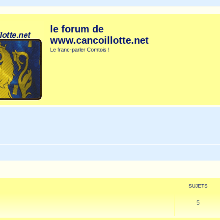
le forum de
www.cancoillotte.net
Le franc-parler Comtois !
SUJETS
5