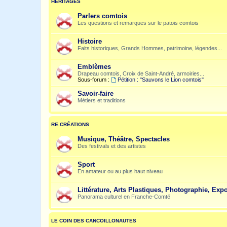
HÉRITAGES
Parlers comtois
Les questions et remarques sur le patois comtois
Histoire
Faits historiques, Grands Hommes, patrimoine, légendes...
Emblèmes
Drapeau comtois, Croix de Saint-André, armoiries...
Sous-forum :
Pétition : "Sauvons le Lion comtois"
Savoir-faire
Métiers et traditions
RE.CRÉATIONS
Musique, Théâtre, Spectacles
Des festivals et des artistes
Sport
En amateur ou au plus haut niveau
Littérature, Arts Plastiques, Photographie, Expo
Panorama culturel en Franche-Comté
LE COIN DES CANCOILLONAUTES