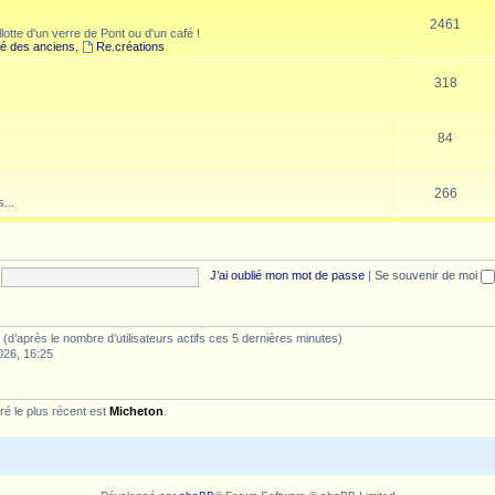
2461
lotte d'un verre de Pont ou d'un café !
é des anciens
,
Re.créations
318
84
266
...
J’ai oublié mon mot de passe
|
Se souvenir de moi
tés (d’après le nombre d’utilisateurs actifs ces 5 dernières minutes)
026, 16:25
é le plus récent est
Micheton
.