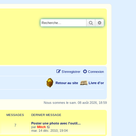
Rechercher
Recherche avancé
S’enregistrer
Connexion
Retour au site
Livre d'or
Nous sommes le sam. 08 août 2026, 18:59
MESSAGES
DERNIER MESSAGE
Poster une photo avec l'outil…
7
V
par
Mitch
o
mar. 14 déc. 2010, 19:04
i