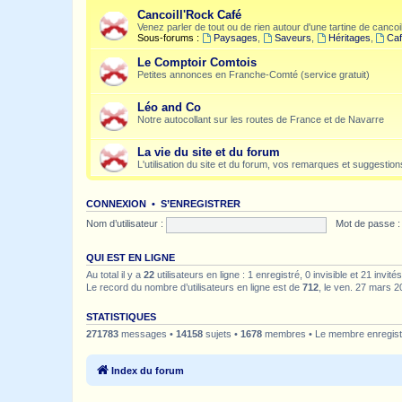
Cancoill'Rock Café
Venez parler de tout ou de rien autour d'une tartine de cancoil
Sous-forums :
Paysages
,
Saveurs
,
Héritages
,
Caf
Le Comptoir Comtois
Petites annonces en Franche-Comté (service gratuit)
Léo and Co
Notre autocollant sur les routes de France et de Navarre
La vie du site et du forum
L'utilisation du site et du forum, vos remarques et suggestions
CONNEXION
•
S’ENREGISTRER
Nom d’utilisateur :
Mot de passe :
QUI EST EN LIGNE
Au total il y a
22
utilisateurs en ligne : 1 enregistré, 0 invisible et 21 invi
Le record du nombre d’utilisateurs en ligne est de
712
, le ven. 27 mars 2
STATISTIQUES
271783
messages •
14158
sujets •
1678
membres • Le membre enregistr
Index du forum