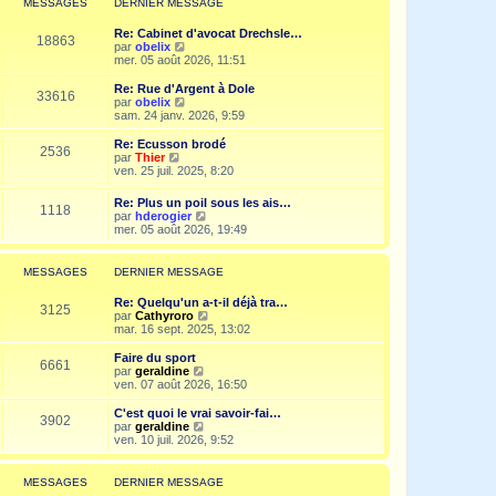
MESSAGES
DERNIER MESSAGE
s
n
e
a
i
d
g
Re: Cabinet d'avocat Drechsle…
e
e
18863
e
V
par
obelix
r
r
o
mer. 05 août 2026, 11:51
m
n
i
e
i
r
Re: Rue d'Argent à Dole
s
e
33616
l
V
par
obelix
s
r
e
o
sam. 24 janv. 2026, 9:59
a
m
d
i
g
e
e
r
e
Re: Ecusson brodé
s
2536
r
l
V
par
Thier
s
n
e
o
ven. 25 juil. 2025, 8:20
a
i
d
i
g
e
e
r
e
Re: Plus un poil sous les ais…
r
r
1118
l
V
par
hderogier
m
n
e
o
mer. 05 août 2026, 19:49
e
i
d
i
s
e
e
r
s
r
r
l
a
MESSAGES
DERNIER MESSAGE
m
n
e
g
e
i
d
e
s
Re: Quelqu'un a-t-il déjà tra…
e
e
3125
s
V
par
Cathyroro
r
r
a
o
mar. 16 sept. 2025, 13:02
m
n
g
i
e
i
e
r
s
Faire du sport
e
6661
l
s
V
par
geraldine
r
e
a
o
ven. 07 août 2026, 16:50
m
d
g
i
e
e
e
r
C'est quoi le vrai savoir-fai…
s
3902
r
l
V
par
geraldine
s
n
e
o
ven. 10 juil. 2026, 9:52
a
i
d
i
g
e
e
r
e
r
r
l
MESSAGES
DERNIER MESSAGE
m
n
e