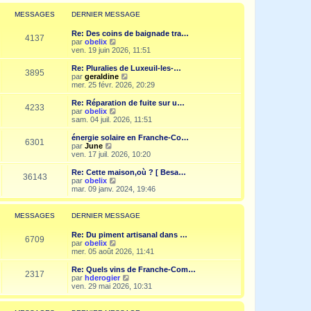
r
l
MESSAGES
DERNIER MESSAGE
e
d
Re: Des coins de baignade tra…
e
4137
V
par
obelix
r
o
ven. 19 juin 2026, 11:51
n
i
i
r
Re: Pluralies de Luxeuil-les-…
e
3895
l
V
par
geraldine
r
e
o
mer. 25 févr. 2026, 20:29
m
d
i
e
e
r
Re: Réparation de fuite sur u…
s
4233
r
l
V
par
obelix
s
n
e
o
sam. 04 juil. 2026, 11:51
a
i
d
i
g
e
e
r
e
énergie solaire en Franche-Co…
r
6301
r
l
V
par
June
m
n
e
o
ven. 17 juil. 2026, 10:20
e
i
d
i
s
e
e
r
Re: Cette maison,où ? [ Besa…
s
r
36143
r
l
V
par
obelix
a
m
n
e
o
mar. 09 janv. 2024, 19:46
g
e
i
d
i
e
s
e
e
r
s
r
r
l
MESSAGES
DERNIER MESSAGE
a
m
n
e
g
e
i
d
e
Re: Du piment artisanal dans …
s
e
e
6709
V
par
obelix
s
r
r
o
mer. 05 août 2026, 11:41
a
m
n
i
g
e
i
r
e
Re: Quels vins de Franche-Com…
s
e
2317
l
V
par
hderogier
s
r
e
o
ven. 29 mai 2026, 10:31
a
m
d
i
g
e
e
r
e
s
r
l