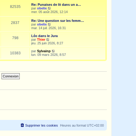
e
i
d
Re: Punaises de lit dans un a…
s
e
e
82535
V
par
obelix
s
r
r
o
mer. 05 août 2026, 12:14
a
m
n
i
g
e
i
r
e
s
Re: Une question sur les femm…
e
2837
l
s
V
par
obelix
r
e
a
o
mar. 14 juil. 2026, 16:31
m
d
g
i
e
e
e
r
s
Léo dans le Jura
r
798
l
s
V
par
Thier
n
e
a
o
jeu. 25 juin 2026, 8:27
i
d
g
i
e
e
e
r
V
par
Sylvainp
r
10383
r
l
o
lun. 09 mars 2026, 8:57
m
n
e
i
e
i
d
r
s
e
e
l
s
r
r
e
a
m
n
d
g
e
i
e
e
s
e
r
s
r
n
a
m
i
g
e
e
e
s
r
s
m
a
e
g
s
e
s
a
g
e
Supprimer les cookies
Heures au format
UTC+02:00