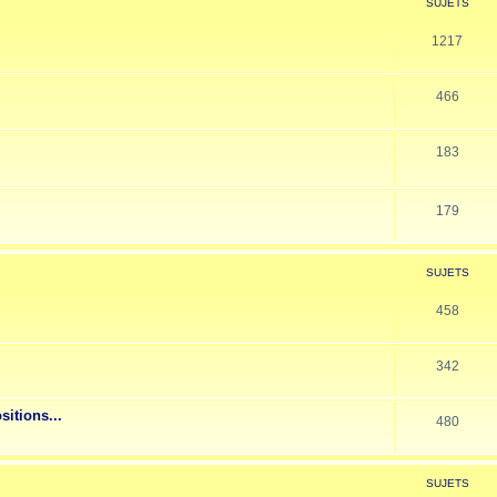
SUJETS
1217
466
183
179
SUJETS
458
342
sitions...
480
SUJETS