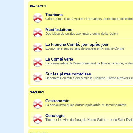
PAYSAGES
Tourisme
Géographie, lieux à visiter, informations touristiques et régio
Manifestations
Des idées de sorties aux quatre coins de la région
La Franche-Comté, jour après jour
Economie et autres faits de société en Franche-Comté
La Comté verte
La préservation de l'environnement, la flore et la faune, le dé
Sur les pistes comtoises
Découvrez ou faites découvrir la Franche-Comté à travers u
SAVEURS
Gastronomie
La cancoillotte et les autres spécialités du terroir comtois
Oenologie
Tout sur les vins du Jura, de Haute-Saône... et de Saint-Dizi