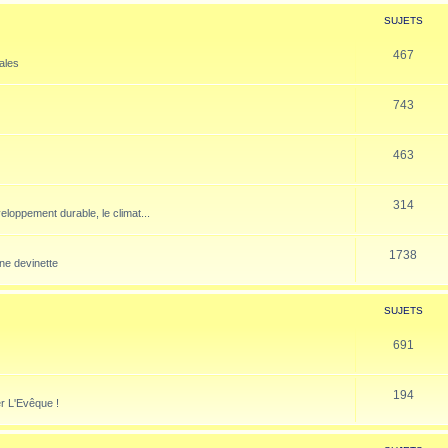
SUJETS
467
nales
743
463
314
veloppement durable, le climat...
1738
ne devinette
SUJETS
691
194
er L'Evêque !