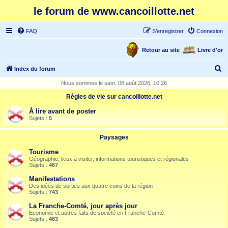
le forum de www.cancoillotte.net
FAQ
S’enregistrer
Connexion
Retour au site
Livre d'or
R
Index du forum
e
Nous sommes le sam. 08 août 2026, 10:26
c
Règles de vie sur cancoillotte.net
h
À lire avant de poster
e
Sujets :
5
r
Paysages
c
Tourisme
h
Géographie, lieux à visiter, informations touristiques et régionales
Sujets :
467
e
Manifestations
r
Des idées de sorties aux quatre coins de la région
Sujets :
743
La Franche-Comté, jour après jour
Economie et autres faits de société en Franche-Comté
Sujets :
463