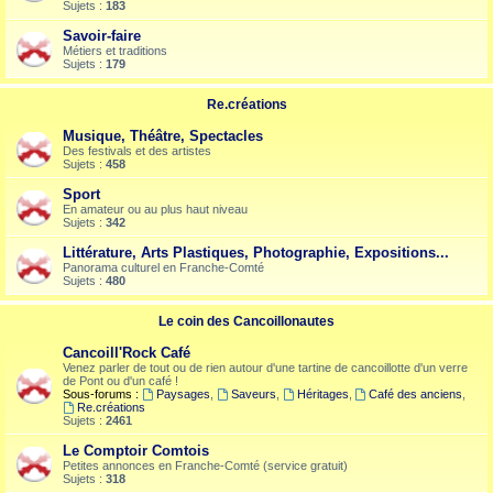
Sujets :
183
Savoir-faire
Métiers et traditions
Sujets :
179
Re.créations
Musique, Théâtre, Spectacles
Des festivals et des artistes
Sujets :
458
Sport
En amateur ou au plus haut niveau
Sujets :
342
Littérature, Arts Plastiques, Photographie, Expositions...
Panorama culturel en Franche-Comté
Sujets :
480
Le coin des Cancoillonautes
Cancoill'Rock Café
Venez parler de tout ou de rien autour d'une tartine de cancoillotte d'un verre
de Pont ou d'un café !
Sous-forums :
Paysages
,
Saveurs
,
Héritages
,
Café des anciens
,
Re.créations
Sujets :
2461
Le Comptoir Comtois
Petites annonces en Franche-Comté (service gratuit)
Sujets :
318