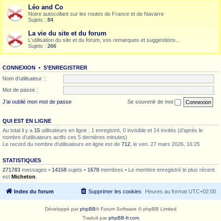
Léo and Co
Notre autocollant sur les routes de France et de Navarre
Sujets :
84
La vie du site et du forum
L'utilisation du site et du forum, vos remarques et suggestions...
Sujets :
266
CONNEXION
•
S’ENREGISTRER
Nom d’utilisateur :
Mot de passe :
J’ai oublié mon mot de passe
Se souvenir de moi
QUI EST EN LIGNE
Au total il y a
15
utilisateurs en ligne : 1 enregistré, 0 invisible et 14 invités (d’après le
nombre d’utilisateurs actifs ces 5 dernières minutes)
Le record du nombre d’utilisateurs en ligne est de
712
, le ven. 27 mars 2026, 16:25
STATISTIQUES
271783
messages •
14158
sujets •
1678
membres • Le membre enregistré le plus récent
est
Micheton
.
Index du forum
Supprimer les cookies
Heures au format
UTC+02:00
Développé par
phpBB
® Forum Software © phpBB Limited
Traduit par
phpBB-fr.com