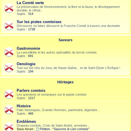
La Comté verte
La préservation de l'environnement, la flore et la faune, le développement
durable, le climat...
Sujets :
314
Sur les pistes comtoises
Découvrez ou faites découvrir la Franche-Comté à travers une devinette
Sujets :
1738
Saveurs
Gastronomie
La cancoillotte et les autres spécialités du terroir comtois
Sujets :
691
Oenologie
Tout sur les vins du Jura, de Haute-Saône... et de Saint-Dizier L'Evêque !
Sujets :
194
Héritages
Parlers comtois
Les questions et remarques sur le patois comtois
Sujets :
1217
Histoire
Faits historiques, Grands Hommes, patrimoine, légendes...
Sujets :
466
Emblèmes
Drapeau comtois, Croix de Saint-André, armoiries...
Sous-forum :
Pétition : "Sauvons le Lion comtois"