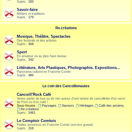
Sujets :
183
Savoir-faire
Métiers et traditions
Sujets :
179
Re.créations
Musique, Théâtre, Spectacles
Des festivals et des artistes
Sujets :
458
Sport
En amateur ou au plus haut niveau
Sujets :
342
Littérature, Arts Plastiques, Photographie, Expositions...
Panorama culturel en Franche-Comté
Sujets :
480
Le coin des Cancoillonautes
Cancoill'Rock Café
Venez parler de tout ou de rien autour d'une tartine de cancoillotte d'un verre
de Pont ou d'un café !
Sous-forums :
Paysages
,
Saveurs
,
Héritages
,
Café des anciens
,
Re.créations
Sujets :
2461
Le Comptoir Comtois
Petites annonces en Franche-Comté (service gratuit)
Sujets :
318