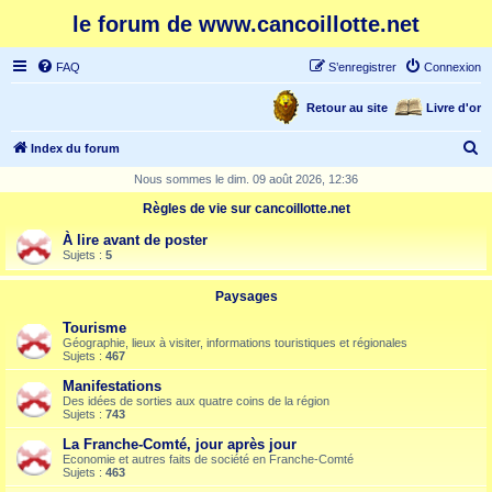
le forum de www.cancoillotte.net
FAQ
S’enregistrer
Connexion
Retour au site
Livre d'or
R
Index du forum
e
Nous sommes le dim. 09 août 2026, 12:36
c
Règles de vie sur cancoillotte.net
h
À lire avant de poster
e
Sujets :
5
r
Paysages
c
Tourisme
h
Géographie, lieux à visiter, informations touristiques et régionales
Sujets :
467
e
Manifestations
r
Des idées de sorties aux quatre coins de la région
Sujets :
743
La Franche-Comté, jour après jour
Economie et autres faits de société en Franche-Comté
Sujets :
463