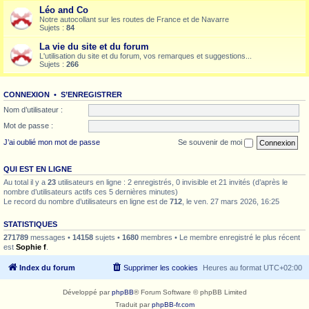
Léo and Co
Notre autocollant sur les routes de France et de Navarre
Sujets :
84
La vie du site et du forum
L'utilisation du site et du forum, vos remarques et suggestions...
Sujets :
266
CONNEXION
•
S’ENREGISTRER
Nom d’utilisateur :
Mot de passe :
J’ai oublié mon mot de passe
Se souvenir de moi
QUI EST EN LIGNE
Au total il y a
23
utilisateurs en ligne : 2 enregistrés, 0 invisible et 21 invités (d’après le
nombre d’utilisateurs actifs ces 5 dernières minutes)
Le record du nombre d’utilisateurs en ligne est de
712
, le ven. 27 mars 2026, 16:25
STATISTIQUES
271789
messages •
14158
sujets •
1680
membres • Le membre enregistré le plus récent
est
Sophie f
.
Index du forum
Supprimer les cookies
Heures au format
UTC+02:00
Développé par
phpBB
® Forum Software © phpBB Limited
Traduit par
phpBB-fr.com