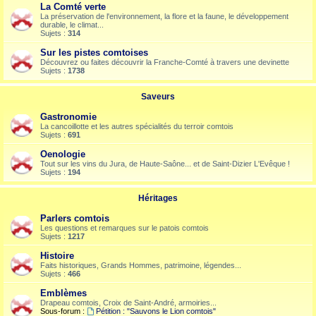
La Comté verte
La préservation de l'environnement, la flore et la faune, le développement
durable, le climat...
Sujets :
314
Sur les pistes comtoises
Découvrez ou faites découvrir la Franche-Comté à travers une devinette
Sujets :
1738
Saveurs
Gastronomie
La cancoillotte et les autres spécialités du terroir comtois
Sujets :
691
Oenologie
Tout sur les vins du Jura, de Haute-Saône... et de Saint-Dizier L'Evêque !
Sujets :
194
Héritages
Parlers comtois
Les questions et remarques sur le patois comtois
Sujets :
1217
Histoire
Faits historiques, Grands Hommes, patrimoine, légendes...
Sujets :
466
Emblèmes
Drapeau comtois, Croix de Saint-André, armoiries...
Sous-forum :
Pétition : "Sauvons le Lion comtois"