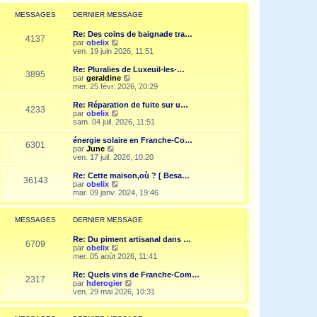
r
l
MESSAGES
DERNIER MESSAGE
e
d
Re: Des coins de baignade tra…
e
4137
V
par
obelix
r
o
ven. 19 juin 2026, 11:51
n
i
i
r
Re: Pluralies de Luxeuil-les-…
e
3895
l
V
par
geraldine
r
e
o
mer. 25 févr. 2026, 20:29
m
d
i
e
e
r
Re: Réparation de fuite sur u…
s
4233
r
l
V
par
obelix
s
n
e
o
sam. 04 juil. 2026, 11:51
a
i
d
i
g
e
e
r
e
énergie solaire en Franche-Co…
r
6301
r
l
V
par
June
m
n
e
o
ven. 17 juil. 2026, 10:20
e
i
d
i
s
e
e
r
Re: Cette maison,où ? [ Besa…
s
r
36143
r
l
V
par
obelix
a
m
n
e
o
mar. 09 janv. 2024, 19:46
g
e
i
d
i
e
s
e
e
r
s
r
r
l
MESSAGES
DERNIER MESSAGE
a
m
n
e
g
e
i
d
e
Re: Du piment artisanal dans …
s
e
e
6709
V
par
obelix
s
r
r
o
mer. 05 août 2026, 11:41
a
m
n
i
g
e
i
r
e
Re: Quels vins de Franche-Com…
s
e
2317
l
V
par
hderogier
s
r
e
o
ven. 29 mai 2026, 10:31
a
m
d
i
g
e
e
r
e
s
r
l