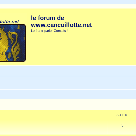
le forum de
www.cancoillotte.net
Le franc-parler Comtois !
SUJETS
5