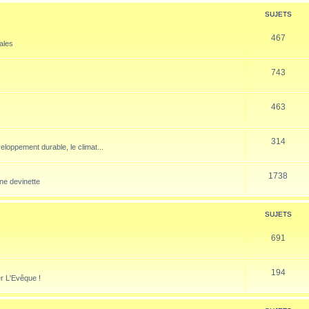
SUJETS
467
nales
743
463
314
veloppement durable, le climat...
1738
ne devinette
SUJETS
691
194
er L'Evêque !