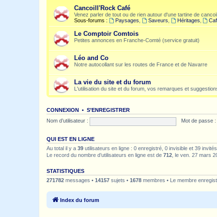
Cancoill'Rock Café
Venez parler de tout ou de rien autour d'une tartine de cancoil
Sous-forums :
Paysages
,
Saveurs
,
Héritages
,
Caf
Le Comptoir Comtois
Petites annonces en Franche-Comté (service gratuit)
Léo and Co
Notre autocollant sur les routes de France et de Navarre
La vie du site et du forum
L'utilisation du site et du forum, vos remarques et suggestions
CONNEXION
•
S’ENREGISTRER
Nom d’utilisateur :
Mot de passe :
QUI EST EN LIGNE
Au total il y a
39
utilisateurs en ligne : 0 enregistré, 0 invisible et 39 invi
Le record du nombre d’utilisateurs en ligne est de
712
, le ven. 27 mars 2
STATISTIQUES
271782
messages •
14157
sujets •
1678
membres • Le membre enregistr
Index du forum