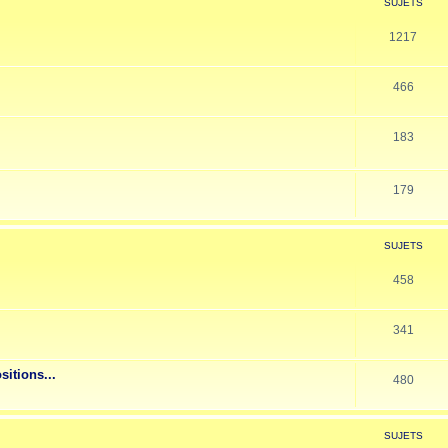
SUJETS
1217
466
183
179
SUJETS
458
341
sitions...
480
SUJETS