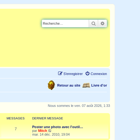
Rechercher
Recherche avancé
S’enregistrer
Connexion
Retour au site
Livre d'or
Nous sommes le ven. 07 août 2026, 1:33
MESSAGES
DERNIER MESSAGE
Poster une photo avec l'outil…
7
V
par
Mitch
o
mar. 14 déc. 2010, 19:04
i