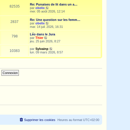
e
i
d
Re: Punaises de lit dans un a…
s
e
e
82535
V
par
obelix
s
r
r
o
mer. 05 août 2026, 12:14
a
m
n
i
g
e
i
r
e
s
Re: Une question sur les femm…
e
2837
l
s
V
par
obelix
r
e
a
o
mar. 14 juil. 2026, 16:31
m
d
g
i
e
e
e
r
s
Léo dans le Jura
r
798
l
s
V
par
Thier
n
e
a
o
jeu. 25 juin 2026, 8:27
i
d
g
i
e
e
e
r
V
par
Sylvainp
r
10383
r
l
o
lun. 09 mars 2026, 8:57
m
n
e
i
e
i
d
r
s
e
e
l
s
r
r
e
a
m
n
d
g
e
i
e
e
s
e
r
s
r
n
a
m
i
g
e
e
e
s
r
s
m
a
e
g
s
e
s
a
g
e
Supprimer les cookies
Heures au format
UTC+02:00