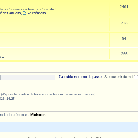
2461
lotte d'un verre de Pont ou d'un café !
é des anciens
,
Re.créations
318
84
266
...
J’ai oublié mon mot de passe
|
Se souvenir de moi
tés (d’après le nombre d’utilisateurs actifs ces 5 dernières minutes)
026, 16:25
é le plus récent est
Micheton
.