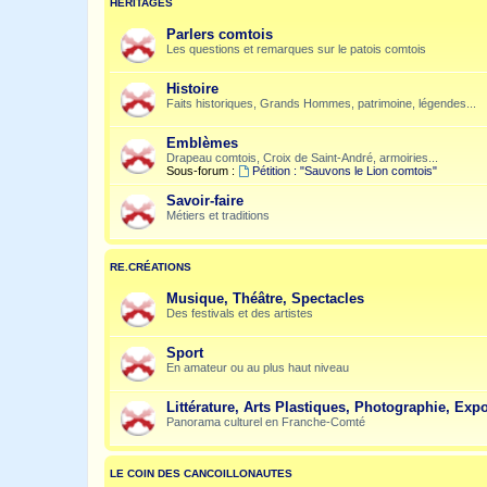
HÉRITAGES
Parlers comtois
Les questions et remarques sur le patois comtois
Histoire
Faits historiques, Grands Hommes, patrimoine, légendes...
Emblèmes
Drapeau comtois, Croix de Saint-André, armoiries...
Sous-forum :
Pétition : "Sauvons le Lion comtois"
Savoir-faire
Métiers et traditions
RE.CRÉATIONS
Musique, Théâtre, Spectacles
Des festivals et des artistes
Sport
En amateur ou au plus haut niveau
Littérature, Arts Plastiques, Photographie, Expo
Panorama culturel en Franche-Comté
LE COIN DES CANCOILLONAUTES