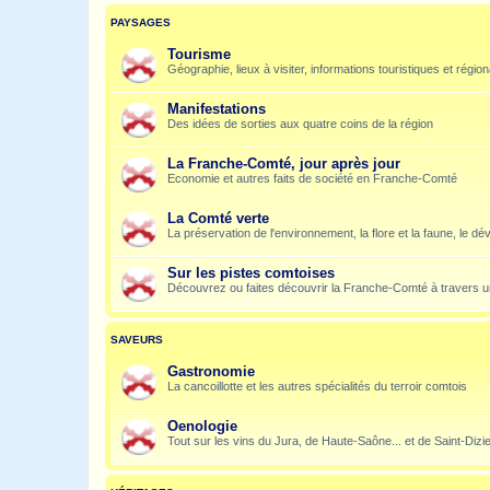
PAYSAGES
Tourisme
Géographie, lieux à visiter, informations touristiques et régio
Manifestations
Des idées de sorties aux quatre coins de la région
La Franche-Comté, jour après jour
Economie et autres faits de société en Franche-Comté
La Comté verte
La préservation de l'environnement, la flore et la faune, le dé
Sur les pistes comtoises
Découvrez ou faites découvrir la Franche-Comté à travers u
SAVEURS
Gastronomie
La cancoillotte et les autres spécialités du terroir comtois
Oenologie
Tout sur les vins du Jura, de Haute-Saône... et de Saint-Dizi