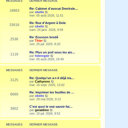
MESSAGES
DERNIER MESSAGE
s
n
e
a
i
d
g
Re: Cabinet d'avocat Drechsle…
e
e
18863
e
V
par
obelix
r
r
o
mer. 05 août 2026, 11:51
m
n
i
e
i
r
Re: Rue d'Argent à Dole
s
e
33616
l
V
par
obelix
s
r
e
o
sam. 24 janv. 2026, 9:59
a
m
d
i
g
e
e
r
e
Re: Ecusson brodé
s
2536
r
l
V
par
Thier
s
n
e
o
ven. 25 juil. 2025, 8:20
a
i
d
i
g
e
e
r
e
Re: Plus un poil sous les ais…
r
r
1118
l
V
par
hderogier
m
n
e
o
mer. 05 août 2026, 19:49
e
i
d
i
s
e
e
r
s
r
r
l
a
MESSAGES
DERNIER MESSAGE
m
n
e
g
e
i
d
e
s
Re: Quelqu'un a-t-il déjà tra…
e
e
3125
s
V
par
Cathyroro
r
r
a
o
mar. 16 sept. 2025, 13:02
m
n
g
i
e
i
e
r
s
Re: Imprimer les feuilles de …
e
6660
l
s
V
par
obelix
r
e
a
o
ven. 29 mai 2026, 9:13
m
d
g
i
e
e
e
r
C'est quoi le vrai savoir-fai…
s
3902
r
l
V
par
geraldine
s
n
e
o
ven. 10 juil. 2026, 9:52
a
i
d
i
g
e
e
r
e
r
r
l
MESSAGES
DERNIER MESSAGE
m
n
e